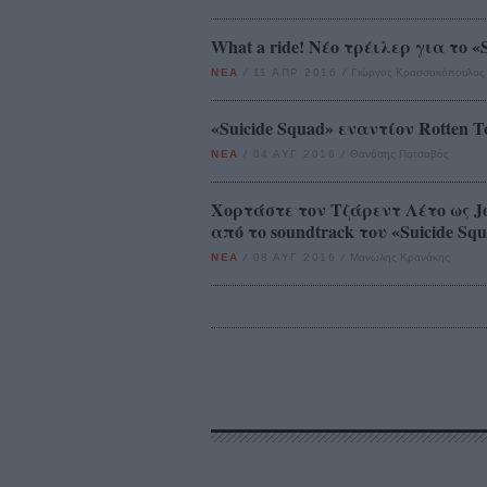
What a ride! Nέο τρέιλερ για το «
ΝΕΑ
/
11 ΑΠΡ 2016
/
Γιώργος Κρασσακόπουλος
«Suicide Squad» εναντίον Rotten 
ΝΕΑ
/
04 ΑΥΓ 2016
/
Θανάσης Πατσαβός
Χορτάστε τον Τζάρεντ Λέτο ως Jok
από το soundtrack του «Suicide Sq
ΝΕΑ
/
08 ΑΥΓ 2016
/
Μανώλης Κρανάκης