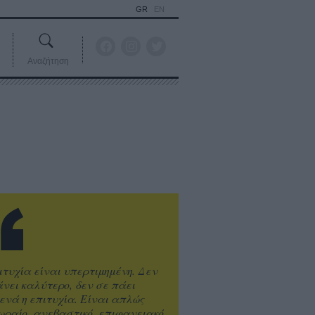
GR
EN
Αναζήτηση
ιτυχία είναι υπερτιμημένη. Δεν
άνει καλύτερο, δεν σε πάει
ενά η επιτυχία. Είναι απλώς
ωραίο, ανεβαστικό, επιφανειακό