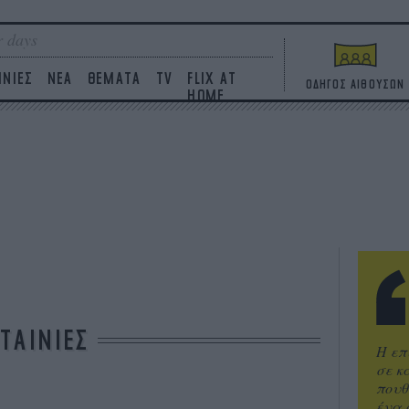
 days
ΙΝΙΕΣ
ΝΕΑ
ΘΕΜΑΤΑ
TV
FLIX AT
ΟΔΗΓΟΣ ΑΙΘΟΥΣΩΝ
HOME
ΤΑΙΝΙΕΣ
Η επ
σε κ
πουθ
ένα 