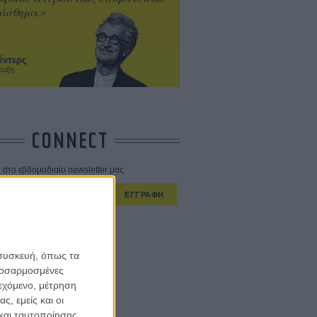
ίσθημα.»
έντερς
ευξη
CONNECT
στο εβδομαδιαίο newsletter μας.
ΕΓΓΡΑΦΗ
α λαμβάνω τα newsletter σας.
 συσκευή, όπως τα
προσαρμοσμένες
ιεχόμενο, μέτρηση
ς, εμείς και οι
και ταυτοποίησης