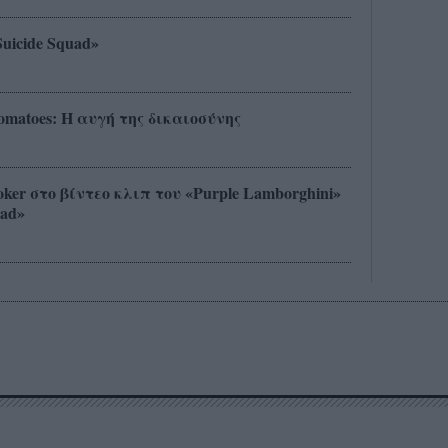
Suicide Squad»
Tomatoes: H αυγή της δικαιοσύνης
er στο βίντεο κλιπ του «Purple Lamborghini»
uad»