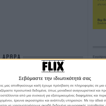
συνα
Βιμ Β
Συνέντ
ΑΡΘΡΑ
Εγγράψου 
υτιμότερο έχει για το ρόλο του Τζόκερ στο
Θέλω ν
Σεβόμαστε την ιδιωτικότητά σας
άτες μας αποθηκεύουμε και/ή έχουμε πρόσβαση σε πληροφορίες σε μια
ργαζόμαστε προσωπικά δεδομένα, όπως μοναδικοί αναγνωριστικοί και 
ρεντ Λέτο στο «Suicide Squad»
στέλλονται από μια συσκευή για εξατομικευμένες διαφημίσεις και περ
εχομένου, έρευνα ακροατηρίου και ανάπτυξη υπηρεσιών.
Με την άδειά σα
χεται να χρησιμοποιήσουμε ακριβή δεδομένα γεωγραφικής τοποθεσίας 