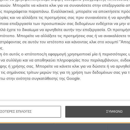
για το κοντινό τους!
ών. Μπορείτε να κάνετε κλικ για να συναινέσετε στην επεξεργασία απ
ς περιγράφεται παραπάνω. Εναλλακτικά, μπορείτε να αποκτήσετε πρό
ίες και να αλλάξετε τις προτιμήσεις σας πριν συναινέσετε ή να αρνηθεί
ποια επεξεργασία των προσωπικών σας δεδομένων ενδέχεται να μην απ
ω ένα trailer που έκανε όλο τον κόσμο να
λά έχετε το δικαίωμα να αρνηθείτε αυτήν την επεξεργασία. Οι προτιμήσ
ιστότοπο. Μπορείτε να αλλάξετε τις προτιμήσεις σας ή να ανακαλέσετε
στρέφοντας σε αυτόν τον ιστότοπο και κάνοντας κλικ στο κουμπί "Απ
ς.
 ότι αυτός ο ιστότοπος/η εφαρμογή χρησιμοποιεί μία ή περισσότερες 
και τρομακτικός και psycho και killer!
ι να συλλέγει και να αποθηκεύει πληροφορίες που περιλαμβάνουν, ενδεικ
ης ή χρήσης σας. Μπορείτε να κάνετε κλικ για να δώσετε ή να αρνηθε
 τις σημάνσεις τρίτων μερών της για τη χρήση των δεδομένων σας για
icide Squad»
άτω στην ενότητα συγκατάθεσης της Google.
 δική της ταινία ως Harley Quinn
ΣΣΟΤΕΡΕΣ ΕΠΙΛΟΓΕΣ
ΣΥΜΦΩΝΩ
νιές του φετινού καλοκαιριού!