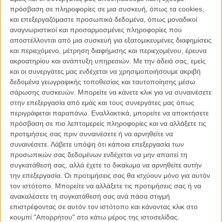
ΑΡΘΡΑ
πρόσβαση σε πληροφορίες σε μια συσκευή, όπως τα cookies,
και επεξεργαζόμαστε προσωπικά δεδομένα, όπως μοναδικοί
αναγνωριστικοί και προσαρμοσμένες πληροφορίες που
Ο Τομ Χίντλστον αγκαλιάζει το σκοτάδι στο «Crimson
αποστέλλονται από μια συσκευή για εξατομικευμένες διαφημίσεις
Peak» του Γκιγιέρμο Ντελ Τόρο
και περιεχόμενο, μέτρηση διαφήμισης και περιεχομένου, έρευνα
ΝΕΑ
/
05 ΙΑΝ 2015
/
Λήδα Γαλανού
ακροατηρίου και ανάπτυξη υπηρεσιών.
Με την άδειά σας, εμείς
και οι συνεργάτες μας ενδέχεται να χρησιμοποιήσουμε ακριβή
Goth διπλοτυπίες για τα νέα character posters του
δεδομένα γεωγραφικής τοποθεσίας και ταυτοποίησης μέσω
«Crimson Peak» του Γκιγιέρμο ντελ Τόρο
σάρωσης συσκευών. Μπορείτε να κάνετε κλικ για να συναινέσετε
στην επεξεργασία από εμάς και τους συνεργάτες μας όπως
ΝΕΑ
/
07 ΙΟΥΛ 2015
/
Λήδα Γαλανού
περιγράφεται παραπάνω. Εναλλακτικά, μπορείτε να αποκτήσετε
πρόσβαση σε πιο λεπτομερείς πληροφορίες και να αλλάξετε τις
Ηρθε μια ψύχρα... Πρώτη συνάντηση Τζέσικα Τσαστέιν
προτιμήσεις σας πριν συναινέσετε ή να αρνηθείτε να
- Μία Γουασικόφσκα στο νέο κλιπ του «Crimson Peak»
συναινέσετε.
Λάβετε υπόψη ότι κάποια επεξεργασία των
ΝΕΑ
/
15 ΣΕΠ 2015
/
Λήδα Γαλανού
προσωπικών σας δεδομένων ενδέχεται να μην απαιτεί τη
συγκατάθεσή σας, αλλά έχετε το δικαίωμα να αρνηθείτε αυτήν
Πορφυρό είναι το χρώμα: Νέα clips από το «Crimson
την επεξεργασία. Οι προτιμήσεις σας θα ισχύουν μόνο για αυτόν
Peak» του Γκιγιέρμο Ντελ Τόρο
τον ιστότοπο. Μπορείτε να αλλάξετε τις προτιμήσεις σας ή να
ανακαλέσετε τη συγκατάθεσή σας ανά πάσα στιγμή
ΝΕΑ
/
19 ΣΕΠ 2015
/
Λήδα Γαλανού
επιστρέφοντας σε αυτόν τον ιστότοπο και κάνοντας κλικ στο
κουμπί "Απορρήτου" στο κάτω μέρος της ιστοσελίδας.
Ωρα να ξαναπέσουμε στο λαγούμι! Πρώτο teaser «Η