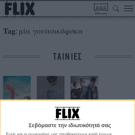
Αίθουσες
Tag
μία γουασικόφσκα
:
ΤΑΙΝΙΕΣ
Restless
Τζέιν Εϊρ
Παράνομοι
Σεβόμαστε την ιδιωτικότητά σας
Εμείς και οι συνεργάτες μας αποθηκεύουμε και/ή έχουμε