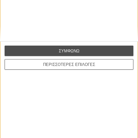
Συνέντευξη
CONNECT
Εγγράψου στο εβδομαδιαίο newsletter μας.
ΣΥΜΦΩΝΩ
ΕΓΓΡΑΦΗ
ΠΕΡΙΣΣΟΤΕΡΕΣ ΕΠΙΛΟΓΕΣ
Θέλω να λαμβάνω τα newsletter σας.