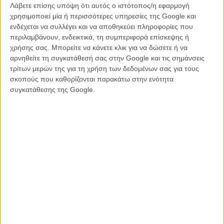
Λάβετε επίσης υπόψη ότι αυτός ο ιστότοπος/η εφαρμογή
Αλίκη Μέσα από τον Καθρέφτη»
χρησιμοποιεί μία ή περισσότερες υπηρεσίες της Google και
ΝΕΑ
/
02 ΝΟΕ 2015
/
Λήδα Γαλανού
ενδέχεται να συλλέγει και να αποθηκεύει πληροφορίες που
περιλαμβάνουν, ενδεικτικά, τη συμπεριφορά επίσκεψης ή
Ραντεβού με την Αλίκη: 4 νέα teasers του «Alice Through
χρήσης σας. Μπορείτε να κάνετε κλικ για να δώσετε ή να
the Looking Glass»
αρνηθείτε τη συγκατάθεσή σας στην Google και τις σημάνσεις
τρίτων μερών της για τη χρήση των δεδομένων σας για τους
ΝΕΑ
/
05 ΝΟΕ 2015
/
Λήδα Γαλανού
σκοπούς που καθορίζονται παρακάτω στην ενότητα
συγκατάθεσης της Google.
Η επιτυχία είναι υπερτιμημένη. Δεν σε κάνει
καλύτερο, δεν σε πάει πουθενά η επιτυχία. Είναι
απλώς ένα ωραίο, ανεβαστικό, επιφανειακό
συναίσθημα.»
Βιμ Βέντερς