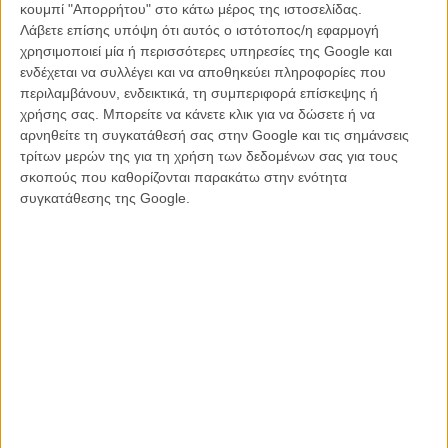
ΝΕΑ
/
04 ΙΑΝ 2013
/
Γιώργος Κρασσακόπουλος
κουμπί "Απορρήτου" στο κάτω μέρος της ιστοσελίδας.
Λάβετε επίσης υπόψη ότι αυτός ο ιστότοπος/η εφαρμογή
χρησιμοποιεί μία ή περισσότερες υπηρεσίες της Google και
Θρίαμβος της «Αγάπης» στα βραβεία της Εθνικής
Ενωσης Κριτικών της Αμερικής
ενδέχεται να συλλέγει και να αποθηκεύει πληροφορίες που
περιλαμβάνουν, ενδεικτικά, τη συμπεριφορά επίσκεψης ή
ΝΕΑ
/
06 ΙΑΝ 2013
/
Μανώλης Κρανάκης
χρήσης σας. Μπορείτε να κάνετε κλικ για να δώσετε ή να
αρνηθείτε τη συγκατάθεσή σας στην Google και τις σημάνσεις
Εμανουέλ Ριβά: Η γυναίκα της χρονιάς (είναι έτοιμη
τρίτων μερών της για τη χρήση των δεδομένων σας για τους
για το Οσκαρ της!)
σκοπούς που καθορίζονται παρακάτω στην ενότητα
ΝΕΑ
/
11 ΙΑΝ 2013
/
Μανώλης Κρανάκης
συγκατάθεσης της Google.
Και οι κριτικοί του Λονδίνου ψηφίζουν «Αγάπη»!
ΝΕΑ
/
21 ΙΑΝ 2013
/
Μανώλης Κρανάκης
Η επιτυχία είναι υπερτιμημένη. Δεν σε κάνει