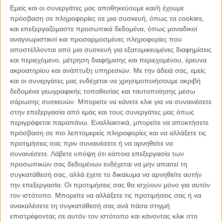
ΑΡΘΡΑ
Εμείς και οι συνεργάτες μας αποθηκεύουμε και/ή έχουμε
πρόσβαση σε πληροφορίες σε μια συσκευή, όπως τα cookies,
και επεξεργαζόμαστε προσωπικά δεδομένα, όπως μοναδικοί
Μίκαελ Χάνεκε: «Το χειρότερο που θα μπορούσα να
αναγνωριστικοί και προσαρμοσμένες πληροφορίες που
κάνω θα ήταν να δίνω εγώ τις απαντήσεις»
αποστέλλονται από μια συσκευή για εξατομικευμένες διαφημίσεις
ΘΕΜΑΤΑ
/
04 ΟΚΤ 2012
/
Γιώργος Κρασσακόπουλος
και περιεχόμενο, μέτρηση διαφήμισης και περιεχομένου, έρευνα
ακροατηρίου και ανάπτυξη υπηρεσιών.
Με την άδειά σας, εμείς
Βραβεία Ευρωπαϊκής Ακαδημίας Κινηματογράφου: Με
και οι συνεργάτες μας ενδέχεται να χρησιμοποιήσουμε ακριβή
«Αγάπη» από τη Μάλτα!
δεδομένα γεωγραφικής τοποθεσίας και ταυτοποίησης μέσω
σάρωσης συσκευών. Μπορείτε να κάνετε κλικ για να συναινέσετε
ΝΕΑ
/
02 ΔΕΚ 2012
/
Μανώλης Κρανάκης
στην επεξεργασία από εμάς και τους συνεργάτες μας όπως
περιγράφεται παραπάνω. Εναλλακτικά, μπορείτε να αποκτήσετε
Sight & Sound: Οι 10 καλύτερες ταινίες του 2012!
πρόσβαση σε πιο λεπτομερείς πληροφορίες και να αλλάξετε τις
ΝΕΑ
/
01 ΔΕΚ 2012
/
Μανώλης Κρανάκης
προτιμήσεις σας πριν συναινέσετε ή να αρνηθείτε να
συναινέσετε.
Λάβετε υπόψη ότι κάποια επεξεργασία των
Top Ten Flix 2012: Το νούμερο 3
προσωπικών σας δεδομένων ενδέχεται να μην απαιτεί τη
συγκατάθεσή σας, αλλά έχετε το δικαίωμα να αρνηθείτε αυτήν
ΘΕΜΑΤΑ
/
30 ΔΕΚ 2012
/
Flix Team
την επεξεργασία. Οι προτιμήσεις σας θα ισχύουν μόνο για αυτόν
τον ιστότοπο. Μπορείτε να αλλάξετε τις προτιμήσεις σας ή να
Ο Μίκαελ Χάνεκε αποσύρει την «Αγάπη» από τα
ανακαλέσετε τη συγκατάθεσή σας ανά πάσα στιγμή
βραβεία της Αυστριακής Ακαδημίας Κινηματογράφου
επιστρέφοντας σε αυτόν τον ιστότοπο και κάνοντας κλικ στο