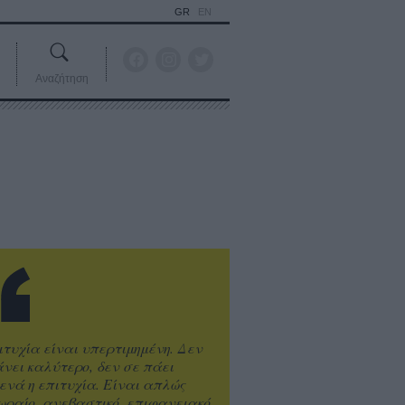
GR
EN
Αναζήτηση
ιτυχία είναι υπερτιμημένη. Δεν
άνει καλύτερο, δεν σε πάει
ενά η επιτυχία. Είναι απλώς
ωραίο, ανεβαστικό, επιφανειακό