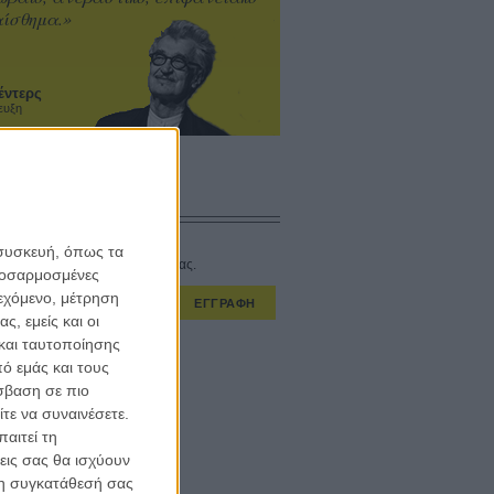
ίσθημα.»
έντερς
ευξη
CONNECT
 συσκευή, όπως τα
στο εβδομαδιαίο newsletter μας.
προσαρμοσμένες
ιεχόμενο, μέτρηση
ΕΓΓΡΑΦΗ
ς, εμείς και οι
και ταυτοποίησης
α λαμβάνω τα newsletter σας.
ό εμάς και τους
σβαση σε πιο
τε να συναινέσετε.
αιτεί τη
εις σας θα ισχύουν
 τη συγκατάθεσή σας