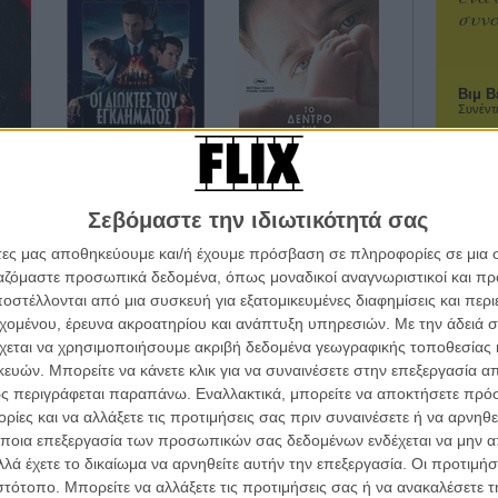
συνα
Βιμ Β
Συνέντ
η
Οι Διώκτες Του
Το Δέντρο της Ζωής
Εγκλήματος
Σεβόμαστε την ιδιωτικότητά σας
άτες μας αποθηκεύουμε και/ή έχουμε πρόσβαση σε πληροφορίες σε μια
Εγγράψου 
ργαζόμαστε προσωπικά δεδομένα, όπως μοναδικοί αναγνωριστικοί και 
στέλλονται από μια συσκευή για εξατομικευμένες διαφημίσεις και περ
εχομένου, έρευνα ακροατηρίου και ανάπτυξη υπηρεσιών.
Με την άδειά σα
χεται να χρησιμοποιήσουμε ακριβή δεδομένα γεωγραφικής τοποθεσίας 
Θέλω ν
ών. Μπορείτε να κάνετε κλικ για να συναινέσετε στην επεξεργασία απ
ς περιγράφεται παραπάνω. Εναλλακτικά, μπορείτε να αποκτήσετε πρό
ίες και να αλλάξετε τις προτιμήσεις σας πριν συναινέσετε ή να αρνηθεί
ποια επεξεργασία των προσωπικών σας δεδομένων ενδέχεται να μην απ
λά έχετε το δικαίωμα να αρνηθείτε αυτήν την επεξεργασία. Οι προτιμήσ
ιστότοπο. Μπορείτε να αλλάξετε τις προτιμήσεις σας ή να ανακαλέσετε