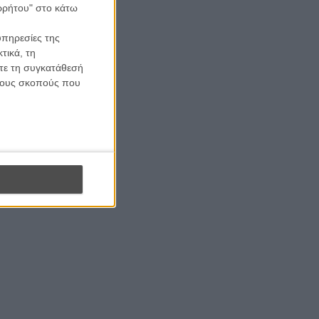
ορρήτου" στο κάτω
υπηρεσίες της
τικά, τη
ίτε τη συγκατάθεσή
 τους σκοπούς που