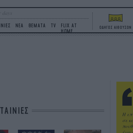
 days
ΙΝΙΕΣ
ΝΕΑ
ΘΕΜΑΤΑ
TV
FLIX AT
ΟΔΗΓΟΣ ΑΙΘΟΥΣΩΝ
HOME
ΤΑΙΝΙΕΣ
Η επ
σε κ
πουθ
ένα 