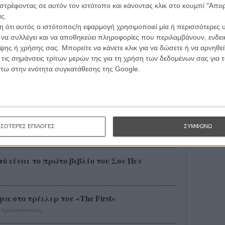
στρέφοντας σε αυτόν τον ιστότοπο και κάνοντας κλικ στο κουμπί "Απ
ΑΡΘΡΑ
ς.
 ότι αυτός ο ιστότοπος/η εφαρμογή χρησιμοποιεί μία ή περισσότερες 
n hero! Δείτε το τρέιλερ για το «Gunman»!
ι να συλλέγει και να αποθηκεύει πληροφορίες που περιλαμβάνουν, ενδεικ
ης ή χρήσης σας. Μπορείτε να κάνετε κλικ για να δώσετε ή να αρνηθε
 τις σημάνσεις τρίτων μερών της για τη χρήση των δεδομένων σας για
άτω στην ενότητα συγκατάθεσης της Google.
 όσους θεώρησαν το σχόλιο του στα φετινά
Σαρλίζ Θερόν με τον Σον Πεν!
ΣΣΟΤΕΡΕΣ ΕΠΙΛΟΓΕΣ
ΣΥΜΦΩΝΩ
υτό είναι το πρώτο βιβλίο του Σον Πεν
ς
α στο τρέιλερ του «The First»
ς Κρασσακόπουλος