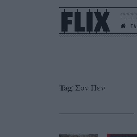
summer
ΤΑ
Tag
Σον Πεν
: