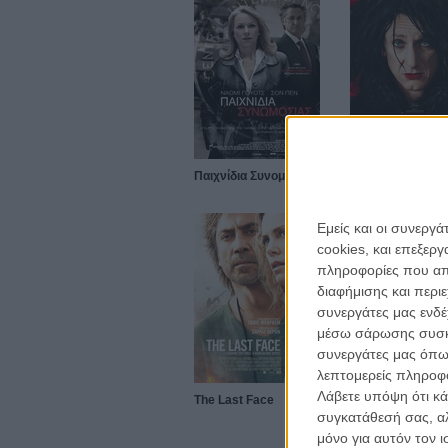
Παιχνίδια Συνομωσίας
Εκεί που Χτυπά 
Καρδιά μου
Εμείς και οι συνεργ
cookies, και επεξε
πληροφορίες που απο
διαφήμισης και περι
συνεργάτες μας ενδέ
μέσω σάρωσης συσκευ
συνεργάτες μας όπω
λεπτομερείς πληροφορ
Λάβετε υπόψη ότι κά
The Last Face
συγκατάθεσή σας, αλ
μόνο για αυτόν τον 