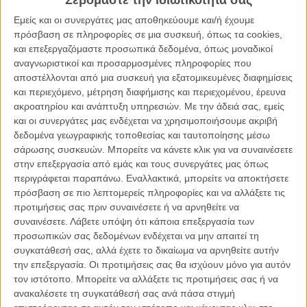
Σεβόμαστε την ιδιωτικότητά σας
ΑΡΘΡΑ
Εμείς και οι συνεργάτες μας αποθηκεύουμε και/ή έχουμε
πρόσβαση σε πληροφορίες σε μια συσκευή, όπως τα cookies,
και επεξεργαζόμαστε προσωπικά δεδομένα, όπως μοναδικοί
Είστε έτοιμοι; Ερχεται ο «Σούπερ Δημήτριος»!
αναγνωριστικοί και προσαρμοσμένες πληροφορίες που
ΝΕΑ
/
05 ΝΟΕ 2011
/
Μανώλης Κρανάκης
αποστέλλονται από μια συσκευή για εξατομικευμένες διαφημίσεις
και περιεχόμενο, μέτρηση διαφήμισης και περιεχομένου, έρευνα
F.L.S. : To ελληνικό DIY σινεμά ρίχνει ξύλο!
ακροατηρίου και ανάπτυξη υπηρεσιών.
Με την άδειά σας, εμείς
και οι συνεργάτες μας ενδέχεται να χρησιμοποιήσουμε ακριβή
ΘΕΜΑΤΑ
/
06 ΝΟΕ 2011
/
Μανώλης Κρανάκης
δεδομένα γεωγραφικής τοποθεσίας και ταυτοποίησης μέσω
σάρωσης συσκευών. Μπορείτε να κάνετε κλικ για να συναινέσετε
Σάββατο 05.11: τι να δείτε στο Φεστιβάλ Θεσσαλονίκης
στην επεξεργασία από εμάς και τους συνεργάτες μας όπως
ΝΕΑ
/
05 ΝΟΕ 2011
/
Λήδα Γαλανού
περιγράφεται παραπάνω. Εναλλακτικά, μπορείτε να αποκτήσετε
πρόσβαση σε πιο λεπτομερείς πληροφορίες και να αλλάξετε τις
προτιμήσεις σας πριν συναινέσετε ή να αρνηθείτε να
52o Διεθνές Φεστιβάλ Κινηματογράφου Θεσσαλονίκης:
Ημέρα Δεύτερη
συναινέσετε.
Λάβετε υπόψη ότι κάποια επεξεργασία των
προσωπικών σας δεδομένων ενδέχεται να μην απαιτεί τη
ΝΕΑ
/
06 ΝΟΕ 2011
/
Flix Team
συγκατάθεσή σας, αλλά έχετε το δικαίωμα να αρνηθείτε αυτήν
την επεξεργασία. Οι προτιμήσεις σας θα ισχύουν μόνο για αυτόν
Δείτε πρώτοι τον «Σούπερ Δημήτριο»!
τον ιστότοπο. Μπορείτε να αλλάξετε τις προτιμήσεις σας ή να
ΝΕΑ
/
17 ΑΠΡ 2012
/
Flix Team
ανακαλέσετε τη συγκατάθεσή σας ανά πάσα στιγμή