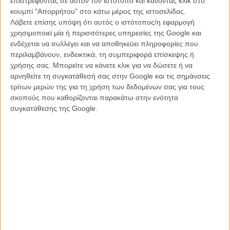
επιστρέφοντας σε αυτόν τον ιστότοπο και κάνοντας κλικ στο
κουμπί "Απορρήτου" στο κάτω μέρος της ιστοσελίδας.
Ο «Σούπερ Δημήτριος» θα σώσει την Ελλάδα από την
Λάβετε επίσης υπόψη ότι αυτός ο ιστότοπος/η εφαρμογή
κρίση!
χρησιμοποιεί μία ή περισσότερες υπηρεσίες της Google και
ΘΕΜΑΤΑ
/
18 ΑΠΡ 2012
/
Μανώλης Κρανάκης
ενδέχεται να συλλέγει και να αποθηκεύει πληροφορίες που
περιλαμβάνουν, ενδεικτικά, τη συμπεριφορά επίσκεψης ή
Το ελληνικό σινεμά ανοίγει μια πόρτα στα
χρήσης σας. Μπορείτε να κάνετε κλικ για να δώσετε ή να
δικαιώματα των ατόμων με αναπηρία!
αρνηθείτε τη συγκατάθεσή σας στην Google και τις σημάνσεις
τρίτων μερών της για τη χρήση των δεδομένων σας για τους
ΝΕΑ
/
21 ΑΠΡ 2012
/
Μανώλης Κρανάκης
σκοπούς που καθορίζονται παρακάτω στην ενότητα
συγκατάθεσης της Google.
Δεύτερη χρονιά για το Φεστιβάλ Ελληνικού
Κινηματογράφου του Σικάγο!
ΝΕΑ
/
15 ΣΕΠ 2012
/
Μανώλης Κρανάκης
Ανήμερα της γιορτής του, ο «Σούπερ Δημήτριος»
κυκλοφορεί ελεύθερα
ΝΕΑ
/
26 ΟΚΤ 2012
/
Γιώργος Κρασσακόπουλος