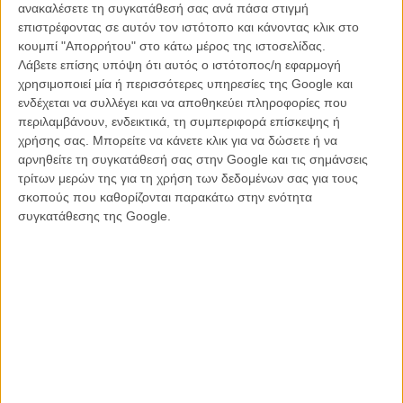
ανακαλέσετε τη συγκατάθεσή σας ανά πάσα στιγμή
ΝΕΑ
/
08 ΟΚΤ 2011
/
Πόλυ Λυκούργου
επιστρέφοντας σε αυτόν τον ιστότοπο και κάνοντας κλικ στο
κουμπί "Απορρήτου" στο κάτω μέρος της ιστοσελίδας.
Ο Χαβιέ Μπαρδέμ θα είναι ο κακός στον «Bond 23»
Λάβετε επίσης υπόψη ότι αυτός ο ιστότοπος/η εφαρμογή
χρησιμοποιεί μία ή περισσότερες υπηρεσίες της Google και
ΝΕΑ
/
12 ΟΚΤ 2011
/
Λήδα Γαλανού
ενδέχεται να συλλέγει και να αποθηκεύει πληροφορίες που
περιλαμβάνουν, ενδεικτικά, τη συμπεριφορά επίσκεψης ή
Τι αποκαλύφθηκε στην συνέντευξη τύπου για το «Bond
χρήσης σας. Μπορείτε να κάνετε κλικ για να δώσετε ή να
23»!
αρνηθείτε τη συγκατάθεσή σας στην Google και τις σημάνσεις
ΝΕΑ
/
03 ΝΟΕ 2011
/
Μανώλης Κρανάκης
τρίτων μερών της για τη χρήση των δεδομένων σας για τους
σκοπούς που καθορίζονται παρακάτω στην ενότητα
Φοροαπαλλαγές μέχρι το 2015 για τον κινηματογράφο
συγκατάθεσης της Google.
στη Μ.Βρετανία
ΝΕΑ
/
13 ΝΟΕ 2011
/
Μανώλης Κρανάκης
H πρώτη επίσημη φωτογραφία από το «Skyfall» είναι
σέξι. Πολύ σέξι!
ΝΕΑ
/
14 ΙΑΝ 2012
/
Μανώλης Κρανάκης
Λαιμαργία για τον Μποντ; Πριν δείτε το «Skyfall»,