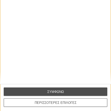
έρχονται τα… Bond 24 και 25!
ΝΕΑ
/
27 ΟΚΤ 2012
/
Λήδα Γαλανού
My name is Bond και ψάχνω για σκηνοθέτη
ΝΕΑ
/
29 ΜΑΙ 2013
/
Λήδα Γαλανού
Η επιτυχία είναι υπερτιμημένη. Δεν σε κάνει
καλύτερο, δεν σε πάει πουθενά η επιτυχία. Είναι
απλώς ένα ωραίο, ανεβαστικό, επιφανειακό
συναίσθημα.»
ΣΥΜΦΩΝΩ
Βιμ Βέντερς
ΠΕΡΙΣΣΟΤΕΡΕΣ ΕΠΙΛΟΓΕΣ
Συνέντευξη