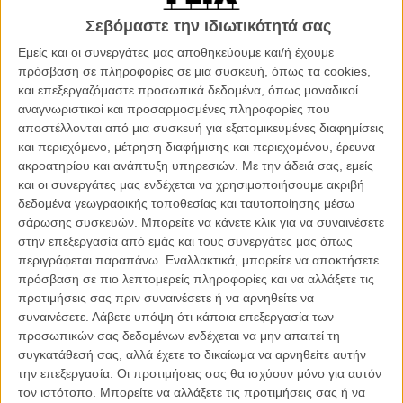
ΑΡΘΡΑ
Σεβόμαστε την ιδιωτικότητά σας
Εμείς και οι συνεργάτες μας αποθηκεύουμε και/ή έχουμε
Ολα έτοιμα για την 23η ταινία του Τζέιμς Μποντ
πρόσβαση σε πληροφορίες σε μια συσκευή, όπως τα cookies,
ΝΕΑ
/
08 ΙΟΥΛ 2011
/
Μανώλης Κρανάκης
και επεξεργαζόμαστε προσωπικά δεδομένα, όπως μοναδικοί
αναγνωριστικοί και προσαρμοσμένες πληροφορίες που
Και ο Ρις Ιφανς στο Bond 23
αποστέλλονται από μια συσκευή για εξατομικευμένες διαφημίσεις
και περιεχόμενο, μέτρηση διαφήμισης και περιεχομένου, έρευνα
ΝΕΑ
/
18 ΙΟΥΛ 2011
/
Μανώλης Κρανάκης
ακροατηρίου και ανάπτυξη υπηρεσιών.
Με την άδειά σας, εμείς
και οι συνεργάτες μας ενδέχεται να χρησιμοποιήσουμε ακριβή
Τίτλος και υπόθεση για τον 23ο Τζέιμς Μποντ!
δεδομένα γεωγραφικής τοποθεσίας και ταυτοποίησης μέσω
ΝΕΑ
/
30 ΑΥΓ 2011
/
Μανώλης Κρανάκης
σάρωσης συσκευών. Μπορείτε να κάνετε κλικ για να συναινέσετε
στην επεξεργασία από εμάς και τους συνεργάτες μας όπως
περιγράφεται παραπάνω. Εναλλακτικά, μπορείτε να αποκτήσετε
Γυρίσματα στην Ινδία για τον 23ο Τζέιμς Μποντ
πρόσβαση σε πιο λεπτομερείς πληροφορίες και να αλλάξετε τις
ΝΕΑ
/
01 ΣΕΠ 2011
/
Μανώλης Κρανάκης
προτιμήσεις σας πριν συναινέσετε ή να αρνηθείτε να
συναινέσετε.
Λάβετε υπόψη ότι κάποια επεξεργασία των
Μπερενίς Μαρλό: αυτό είναι το καινούριο Bond girl;
προσωπικών σας δεδομένων ενδέχεται να μην απαιτεί τη
συγκατάθεσή σας, αλλά έχετε το δικαίωμα να αρνηθείτε αυτήν
ΝΕΑ
/
29 ΣΕΠ 2011
/
Λήδα Γαλανού
την επεξεργασία. Οι προτιμήσεις σας θα ισχύουν μόνο για αυτόν
τον ιστότοπο. Μπορείτε να αλλάξετε τις προτιμήσεις σας ή να
To φινάλε του Τζέιμς Μποντ θα γυριστεί στη Σκωτία;