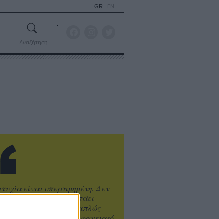
GR
EN
Αναζήτηση
ιτυχία είναι υπερτιμημένη. Δεν
άνει καλύτερο, δεν σε πάει
ενά η επιτυχία. Είναι απλώς
ωραίο, ανεβαστικό, επιφανειακό