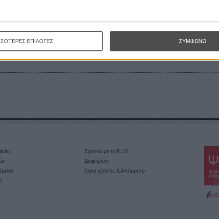
ρια του Ελάιτζα Γουντ!
ΣΣΟΤΕΡΕΣ ΕΠΙΛΟΓΕΣ
ΣΥΜΦΩΝΩ
ινίες
Σχετικά με το FLIX
έα
Διαφήμιση
έματα
Όροι χρήσης & Απόρρητο
V