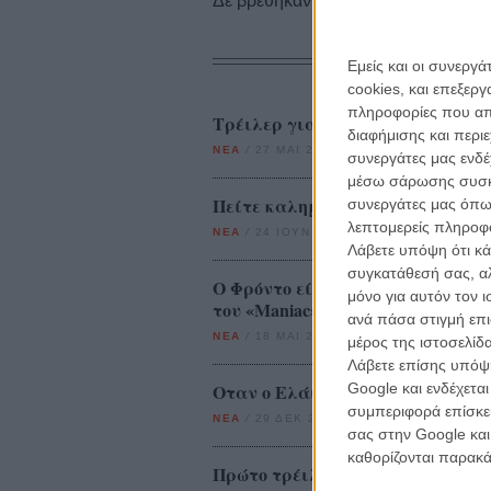
Δε βρέθηκαν σχετικές κριτικές ταινι
Εμείς και οι συνεργ
cookies, και επεξε
πληροφορίες που απο
Τρέιλερ για το «Happy Feet Two»
διαφήμισης και περι
ΝΕΑ
/
27 ΜΑΙ 2011
/
Μανώλης Κρανάκης
συνεργάτες μας ενδέ
μέσω σάρωσης συσκευ
Πείτε καλημέρα στο «Hobbit»
συνεργάτες μας όπω
λεπτομερείς πληροφορ
ΝΕΑ
/
24 ΙΟΥΝ 2011
/
Λήδα Γαλανού
Λάβετε υπόψη ότι κά
συγκατάθεσή σας, αλ
Ο Φρόντο είναι ψυχοπαθής δολοφ
μόνο για αυτόν τον 
του «Maniac»
ανά πάσα στιγμή επι
ΝΕΑ
/
18 ΜΑΙ 2012
/
Γιώργος Κρασσακόπουλος
μέρος της ιστοσελίδα
Λάβετε επίσης υπόψη
Οταν ο Ελάιτζα Γουντ ελλοχεύει.
Google και ενδέχετα
συμπεριφορά επίσκεψ
ΝΕΑ
/
29 ΔΕΚ 2012
/
Λήδα Γαλανού
σας στην Google και
καθορίζονται παρακ
Πρώτο τρέιλερ για το «Grand Pia