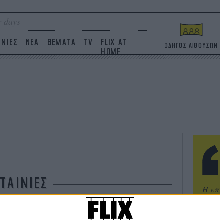
 days
ΙΝΙΕΣ
ΝΕΑ
ΘΕΜΑΤΑ
TV
FLIX AT
ΟΔΗΓΟΣ ΑΙΘΟΥΣΩΝ
HOME
ΤΑΙΝΙΕΣ
Η επ
σε κ
πουθ
ένα 