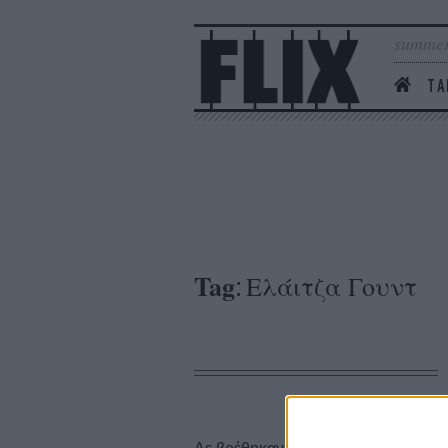
summer
ΤΑ
Tag
Ελάιτζα Γουντ
: