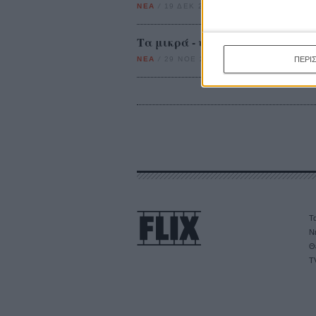
ΝΕΑ
/
19 ΔΕΚ 2013
/
Γιώργος Κρασσακόπουλος
Τα μικρά - ψηφιακά - βασανιστή
ΠΕΡΙ
ΝΕΑ
/
29 ΝΟΕ 2012
/
Μανώλης Κρανάκης
Τα
Ν
Θ
T