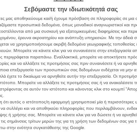
ών.
συνα
Σεβόμαστε την ιδιωτικότητά σας
ΑΡΘΡΑ
άτες μας αποθηκεύουμε και/ή έχουμε πρόσβαση σε πληροφορίες σε μια
ργαζόμαστε προσωπικά δεδομένα, όπως μοναδικοί αναγνωριστικοί και 
Βιμ Β
Συνέντ
στέλλονται από μια συσκευή για εξατομικευμένες διαφημίσεις και περ
εχομένου, έρευνα ακροατηρίου και ανάπτυξη υπηρεσιών.
Με την άδειά σα
χεται να χρησιμοποιήσουμε ακριβή δεδομένα γεωγραφικής τοποθεσίας 
ών. Μπορείτε να κάνετε κλικ για να συναινέσετε στην επεξεργασία απ
ς περιγράφεται παραπάνω. Εναλλακτικά, μπορείτε να αποκτήσετε πρό
ίες και να αλλάξετε τις προτιμήσεις σας πριν συναινέσετε ή να αρνηθεί
ποια επεξεργασία των προσωπικών σας δεδομένων ενδέχεται να μην απ
Εγγράψου 
λά έχετε το δικαίωμα να αρνηθείτε αυτήν την επεξεργασία. Οι προτιμήσ
όνος! Δείτε τον Ελάιτζα Γουντ στο τρέιλερ
ιστότοπο. Μπορείτε να αλλάξετε τις προτιμήσεις σας ή να ανακαλέσετε
στρέφοντας σε αυτόν τον ιστότοπο και κάνοντας κλικ στο κουμπί "Απ
ς.
Θέλω ν
 ότι αυτός ο ιστότοπος/η εφαρμογή χρησιμοποιεί μία ή περισσότερες 
 Δείτε τα πρώτα 6 λεπτά του «Maniac».
ι να συλλέγει και να αποθηκεύει πληροφορίες που περιλαμβάνουν, ενδεικ
ης ή χρήσης σας. Μπορείτε να κάνετε κλικ για να δώσετε ή να αρνηθε
 τις σημάνσεις τρίτων μερών της για τη χρήση των δεδομένων σας για
άτω στην ενότητα συγκατάθεσης της Google.
no». Ούτε μια λάθος νότα