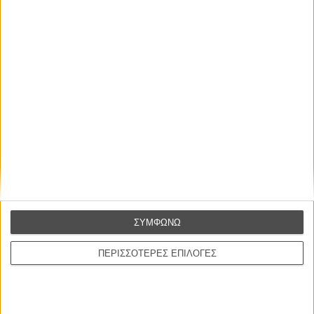
Οι Αρμονίες Βερκμάιστερ
Werckmeister Harmonies
Μπέλα Ταρ
Μια Θέση στον Ηλιο
A Place in the Sun
Τζορτζ Στίβενς
Οδύσσεια
The Odyssey
Κρίστοφερ Νόλαν
ΣΥΜΦΩΝΩ
Ψηλά Τακούνια
Tacones lejanos
ΠΕΡΙΣΣΟΤΕΡΕΣ ΕΠΙΛΟΓΕΣ
Πέδρο Αλμοδόβαρ
Ο Παραχαράκτης
L’ Affaire Bojarski (The Moneymaker)
Ζαν-Πολ Σαλομέ