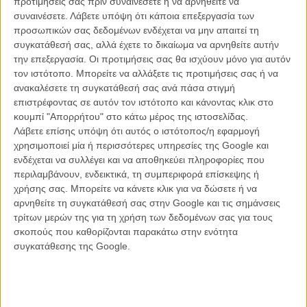
προτιμήσεις σας πριν συναινέσετε ή να αρνηθείτε να
συναινέσετε.
Λάβετε υπόψη ότι κάποια επεξεργασία των
προσωπικών σας δεδομένων ενδέχεται να μην απαιτεί τη
συγκατάθεσή σας, αλλά έχετε το δικαίωμα να αρνηθείτε αυτήν
ΝΕΑ
την επεξεργασία. Οι προτιμήσεις σας θα ισχύουν μόνο για αυτόν
Μίλα μου για καλοκαιρινά φεστιβάλ κινηματογράφου
τον ιστότοπο. Μπορείτε να αλλάξετε τις προτιμήσεις σας ή να
στην Ελλάδα
ανακαλέσετε τη συγκατάθεσή σας ανά πάσα στιγμή
επιστρέφοντας σε αυτόν τον ιστότοπο και κάνοντας κλικ στο
Ο πιο αναλυτικός οδηγός των καλοκαιρινών φεστιβάλ σε νησιά και ηπειρωτική
Ελλάδα είναι εδώ
κουμπί "Απορρήτου" στο κάτω μέρος της ιστοσελίδας.
Λάβετε επίσης υπόψη ότι αυτός ο ιστότοπος/η εφαρμογή
χρησιμοποιεί μία ή περισσότερες υπηρεσίες της Google και
ενδέχεται να συλλέγει και να αποθηκεύει πληροφορίες που
περιλαμβάνουν, ενδεικτικά, τη συμπεριφορά επίσκεψης ή
χρήσης σας. Μπορείτε να κάνετε κλικ για να δώσετε ή να
αρνηθείτε τη συγκατάθεσή σας στην Google και τις σημάνσεις
τρίτων μερών της για τη χρήση των δεδομένων σας για τους
Η επιτυχία είναι υπερτιμημένη. Δεν σε κάνει
σκοπούς που καθορίζονται παρακάτω στην ενότητα
καλύτερο, δεν σε πάει πουθενά η επιτυχία. Είναι
συγκατάθεσης της Google.
απλώς ένα ωραίο, ανεβαστικό, επιφανειακό
συναίσθημα.»