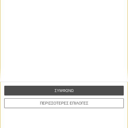
Οι Αρμονίες Βερκμάιστερ
Werckmeister Harmonies
Μπέλα Ταρ
Μια Θέση στον Ηλιο
A Place in the Sun
Τζορτζ Στίβενς
Οδύσσεια
The Odyssey
Κρίστοφερ Νόλαν
ΣΥΜΦΩΝΩ
Ψηλά Τακούνια
Tacones lejanos
ΠΕΡΙΣΣΟΤΕΡΕΣ ΕΠΙΛΟΓΕΣ
Πέδρο Αλμοδόβαρ
Ο Παραχαράκτης
L’ Affaire Bojarski (The Moneymaker)
Ζαν-Πολ Σαλομέ