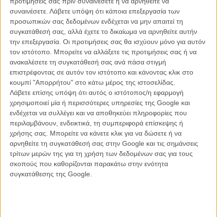
προτιμήσεις σας πριν συναινέσετε ή να αρνηθείτε να
συναινέσετε.
Λάβετε υπόψη ότι κάποια επεξεργασία των
προσωπικών σας δεδομένων ενδέχεται να μην απαιτεί τη
συγκατάθεσή σας, αλλά έχετε το δικαίωμα να αρνηθείτε αυτήν
ΝΕΑ
την επεξεργασία. Οι προτιμήσεις σας θα ισχύουν μόνο για αυτόν
Μίλα μου για καλοκαιρινά φεστιβάλ κινηματογράφου
τον ιστότοπο. Μπορείτε να αλλάξετε τις προτιμήσεις σας ή να
στην Ελλάδα
ανακαλέσετε τη συγκατάθεσή σας ανά πάσα στιγμή
επιστρέφοντας σε αυτόν τον ιστότοπο και κάνοντας κλικ στο
Ο πιο αναλυτικός οδηγός των καλοκαιρινών φεστιβάλ σε νησιά και ηπειρωτική
Ελλάδα είναι εδώ
κουμπί "Απορρήτου" στο κάτω μέρος της ιστοσελίδας.
Λάβετε επίσης υπόψη ότι αυτός ο ιστότοπος/η εφαρμογή
χρησιμοποιεί μία ή περισσότερες υπηρεσίες της Google και
ενδέχεται να συλλέγει και να αποθηκεύει πληροφορίες που
περιλαμβάνουν, ενδεικτικά, τη συμπεριφορά επίσκεψης ή
χρήσης σας. Μπορείτε να κάνετε κλικ για να δώσετε ή να
αρνηθείτε τη συγκατάθεσή σας στην Google και τις σημάνσεις
τρίτων μερών της για τη χρήση των δεδομένων σας για τους
Η επιτυχία είναι υπερτιμημένη. Δεν σε κάνει
σκοπούς που καθορίζονται παρακάτω στην ενότητα
καλύτερο, δεν σε πάει πουθενά η επιτυχία. Είναι
συγκατάθεσης της Google.
απλώς ένα ωραίο, ανεβαστικό, επιφανειακό
συναίσθημα.»