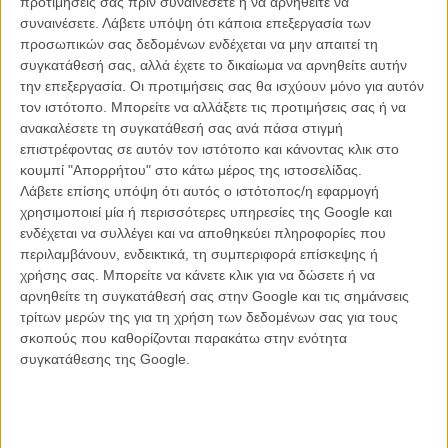
προτιμήσεις σας πριν συναινέσετε ή να αρνηθείτε να
συναινέσετε.
Λάβετε υπόψη ότι κάποια επεξεργασία των
προσωπικών σας δεδομένων ενδέχεται να μην απαιτεί τη
συγκατάθεσή σας, αλλά έχετε το δικαίωμα να αρνηθείτε αυτήν
ΝΕΑ
την επεξεργασία. Οι προτιμήσεις σας θα ισχύουν μόνο για αυτόν
Μίλα μου για καλοκαιρινά φεστιβάλ κινηματογράφου
τον ιστότοπο. Μπορείτε να αλλάξετε τις προτιμήσεις σας ή να
στην Ελλάδα
ανακαλέσετε τη συγκατάθεσή σας ανά πάσα στιγμή
επιστρέφοντας σε αυτόν τον ιστότοπο και κάνοντας κλικ στο
Ο πιο αναλυτικός οδηγός των καλοκαιρινών φεστιβάλ σε νησιά και ηπειρωτική
Ελλάδα είναι εδώ
κουμπί "Απορρήτου" στο κάτω μέρος της ιστοσελίδας.
Λάβετε επίσης υπόψη ότι αυτός ο ιστότοπος/η εφαρμογή
χρησιμοποιεί μία ή περισσότερες υπηρεσίες της Google και
ενδέχεται να συλλέγει και να αποθηκεύει πληροφορίες που
περιλαμβάνουν, ενδεικτικά, τη συμπεριφορά επίσκεψης ή
χρήσης σας. Μπορείτε να κάνετε κλικ για να δώσετε ή να
αρνηθείτε τη συγκατάθεσή σας στην Google και τις σημάνσεις
τρίτων μερών της για τη χρήση των δεδομένων σας για τους
Η επιτυχία είναι υπερτιμημένη. Δεν σε κάνει
σκοπούς που καθορίζονται παρακάτω στην ενότητα
καλύτερο, δεν σε πάει πουθενά η επιτυχία. Είναι
συγκατάθεσης της Google.
απλώς ένα ωραίο, ανεβαστικό, επιφανειακό
συναίσθημα.»