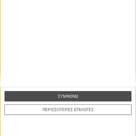
Οι Αρμονίες Βερκμάιστερ
Werckmeister Harmonies
Μπέλα Ταρ
Μια Θέση στον Ηλιο
A Place in the Sun
Τζορτζ Στίβενς
Οδύσσεια
The Odyssey
Κρίστοφερ Νόλαν
ΣΥΜΦΩΝΩ
Ψηλά Τακούνια
Tacones lejanos
ΠΕΡΙΣΣΟΤΕΡΕΣ ΕΠΙΛΟΓΕΣ
Πέδρο Αλμοδόβαρ
Ο Παραχαράκτης
L’ Affaire Bojarski (The Moneymaker)
Ζαν-Πολ Σαλομέ