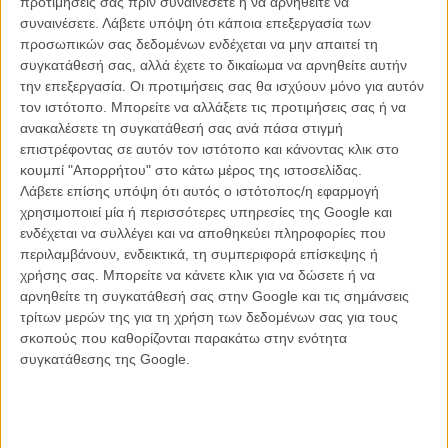
προτιμήσεις σας πριν συναινέσετε ή να αρνηθείτε να
συναινέσετε.
Λάβετε υπόψη ότι κάποια επεξεργασία των
προσωπικών σας δεδομένων ενδέχεται να μην απαιτεί τη
συγκατάθεσή σας, αλλά έχετε το δικαίωμα να αρνηθείτε αυτήν
ΝΕΑ
την επεξεργασία. Οι προτιμήσεις σας θα ισχύουν μόνο για αυτόν
Μίλα μου για καλοκαιρινά φεστιβάλ κινηματογράφου
τον ιστότοπο. Μπορείτε να αλλάξετε τις προτιμήσεις σας ή να
στην Ελλάδα
ανακαλέσετε τη συγκατάθεσή σας ανά πάσα στιγμή
επιστρέφοντας σε αυτόν τον ιστότοπο και κάνοντας κλικ στο
Ο πιο αναλυτικός οδηγός των καλοκαιρινών φεστιβάλ σε νησιά και ηπειρωτική
Ελλάδα είναι εδώ
κουμπί "Απορρήτου" στο κάτω μέρος της ιστοσελίδας.
Λάβετε επίσης υπόψη ότι αυτός ο ιστότοπος/η εφαρμογή
χρησιμοποιεί μία ή περισσότερες υπηρεσίες της Google και
ενδέχεται να συλλέγει και να αποθηκεύει πληροφορίες που
περιλαμβάνουν, ενδεικτικά, τη συμπεριφορά επίσκεψης ή
χρήσης σας. Μπορείτε να κάνετε κλικ για να δώσετε ή να
αρνηθείτε τη συγκατάθεσή σας στην Google και τις σημάνσεις
τρίτων μερών της για τη χρήση των δεδομένων σας για τους
Η επιτυχία είναι υπερτιμημένη. Δεν σε κάνει
σκοπούς που καθορίζονται παρακάτω στην ενότητα
καλύτερο, δεν σε πάει πουθενά η επιτυχία. Είναι
συγκατάθεσης της Google.
απλώς ένα ωραίο, ανεβαστικό, επιφανειακό
συναίσθημα.»