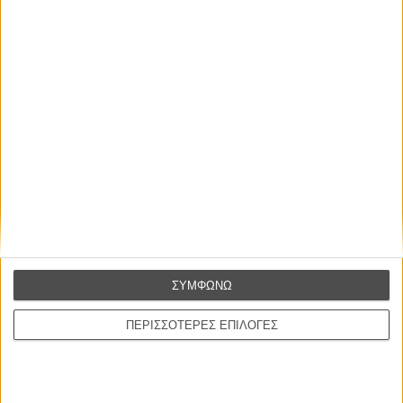
Οι Αρμονίες Βερκμάιστερ
Werckmeister Harmonies
Μπέλα Ταρ
Μια Θέση στον Ηλιο
A Place in the Sun
Τζορτζ Στίβενς
Οδύσσεια
The Odyssey
Κρίστοφερ Νόλαν
ΣΥΜΦΩΝΩ
Ψηλά Τακούνια
Tacones lejanos
ΠΕΡΙΣΣΟΤΕΡΕΣ ΕΠΙΛΟΓΕΣ
Πέδρο Αλμοδόβαρ
Ο Παραχαράκτης
L’ Affaire Bojarski (The Moneymaker)
Ζαν-Πολ Σαλομέ