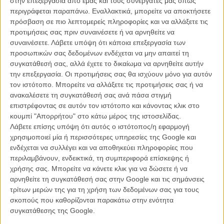
στην επεξεργασία από εμάς και τους συνεργάτες μας όπως
του Δία συρρικνώνονται και επικρατεί χάος στη Γη.
περιγράφεται παραπάνω. Εναλλακτικά, μπορείτε να αποκτήσετε
πρόσβαση σε πιο λεπτομερείς πληροφορίες και να αλλάξετε τις
Αφεθείτε στη θεαματική αφέλεια της ιστορίας και στη νοσταλγία των
προτιμήσεις σας πριν συναινέσετε ή να αρνηθείτε να
μεταλλαγμένων peplum dramas, άνοιξη έρχεται!
συναινέσετε.
Λάβετε υπόψη ότι κάποια επεξεργασία των
προσωπικών σας δεδομένων ενδέχεται να μην απαιτεί τη
συγκατάθεσή σας, αλλά έχετε το δικαίωμα να αρνηθείτε αυτήν
Tags:
wrath of the titans,
Σαμ Γουόρδινγκτον,
Sam Worthington,
την επεξεργασία. Οι προτιμήσεις σας θα ισχύουν μόνο για αυτόν
ΛΙΑΜ ΝΙΣΟΝ,
ρέιφ φάινς
τον ιστότοπο. Μπορείτε να αλλάξετε τις προτιμήσεις σας ή να
ανακαλέσετε τη συγκατάθεσή σας ανά πάσα στιγμή
επιστρέφοντας σε αυτόν τον ιστότοπο και κάνοντας κλικ στο
κουμπί "Απορρήτου" στο κάτω μέρος της ιστοσελίδας.
Λάβετε επίσης υπόψη ότι αυτός ο ιστότοπος/η εφαρμογή
χρησιμοποιεί μία ή περισσότερες υπηρεσίες της Google και
ενδέχεται να συλλέγει και να αποθηκεύει πληροφορίες που
περιλαμβάνουν, ενδεικτικά, τη συμπεριφορά επίσκεψης ή
χρήσης σας. Μπορείτε να κάνετε κλικ για να δώσετε ή να
αρνηθείτε τη συγκατάθεσή σας στην Google και τις σημάνσεις
τρίτων μερών της για τη χρήση των δεδομένων σας για τους
σκοπούς που καθορίζονται παρακάτω στην ενότητα
συγκατάθεσης της Google.