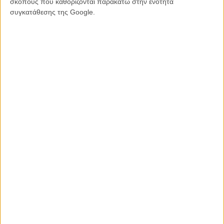
σκοπούς που καθορίζονται παρακάτω στην ενότητα
ΒΑΛΤΣ,
ΣΑΜΙΟΥΕΛ ΤΖΑΚΣΟΝ
συγκατάθεσης της Google.
ΜΗ ΧΑΣΕΤΕ
ΝΕΑ
Μίλα μου για καλοκαιρινά φεστιβάλ κινηματογράφου
στην Ελλάδα