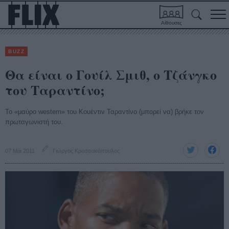
Αίθουσες
BUZZ
Θα είναι ο Γουίλ Σμιθ, ο Τζάνγκο
του Ταραντίνο;
Το «μαύρο western» του Κουέντιν Ταραντίνο (μπορεί να) βρήκε τον
πρωταγωνιστή του.
07 Μάι 2011
Γιώργος Κρασσακόπουλος