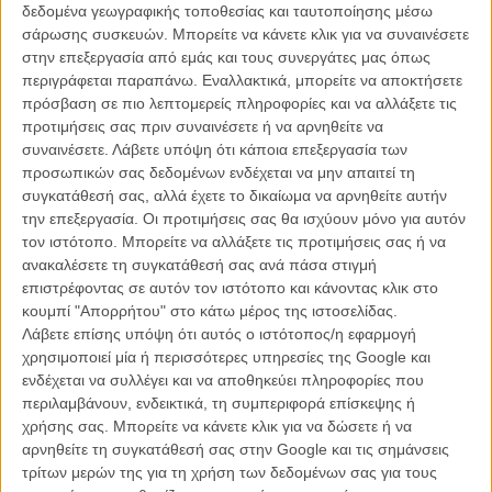
ακόμη αγνοείται. Εκτός κι αν πιστέψουμε την πιο καινούρια φήμη
δεδομένα γεωγραφικής τοποθεσίας και ταυτοποίησης μέσω
που θέλει τον Γουιλ Σμιθ να πρωταγωνιστεί. Σύμφωνα με
σάρωσης συσκευών. Μπορείτε να κάνετε κλικ για να συναινέσετε
«ανθρώπους που γνωρίζουν» το team του Σμιθ, έχει όντως στα
στην επεξεργασία από εμάς και τους συνεργάτες μας όπως
χέρια του το σενάριο, αλλά αυτό δεν σημαίνει πολλά, δεδομένου ότι
περιγράφεται παραπάνω. Εναλλακτικά, μπορείτε να αποκτήσετε
ο Σμιθ δεν είναι απλά ένας από τους πιο ακριβοπληρωμένους σταρ
πρόσβαση σε πιο λεπτομερείς πληροφορίες και να αλλάξετε τις
του Χόλιγουντ, αλλά κι ένας ηθοποιός που προσέχει ιδιαίτερα την
προτιμήσεις σας πριν συναινέσετε ή να αρνηθείτε να
εικόνα του - είναι άλλωστε κολλητός του Τομ Κρουζ.
συναινέσετε.
Λάβετε υπόψη ότι κάποια επεξεργασία των
προσωπικών σας δεδομένων ενδέχεται να μην απαιτεί τη
Δεδομένων των παραπάνω, αν πει το ναι σε ένα φιλμ που με την
συγκατάθεσή σας, αλλά έχετε το δικαίωμα να αρνηθείτε αυτήν
προϊστορία του Ταραντίνο καταλαβαίνεις πως δεν πρόκειται να είναι
την επεξεργασία. Οι προτιμήσεις σας θα ισχύουν μόνο για αυτόν
ακριβώς family friendly και που αγγίζει διάφορα «καυτά» φυλετικά
τον ιστότοπο. Μπορείτε να αλλάξετε τις προτιμήσεις σας ή να
ζητήματα με τρόπο, υποθέτουμε, όχι ακριβώς πολιτικά ορθό, αυτή
ανακαλέσετε τη συγκατάθεσή σας ανά πάσα στιγμή
θα είναι μια μάλλον τολμηρή κίνηση για τον σταρ.
επιστρέφοντας σε αυτόν τον ιστότοπο και κάνοντας κλικ στο
κουμπί "Απορρήτου" στο κάτω μέρος της ιστοσελίδας.
Και πιθανότατα η πρώτη ενδιαφέρουσα ταινία που θα κάνει μετά
Λάβετε επίσης υπόψη ότι αυτός ο ιστότοπος/η εφαρμογή
από μια σειρά βαρετές ανοησίες όπως οι «Επτά Ζωές» ή το
χρησιμοποιεί μία ή περισσότερες υπηρεσίες της Google και
«Κυνήγι της Ευτυχίας» και σιγουράντζες σαν το «Ζωντανός
ενδέχεται να συλλέγει και να αποθηκεύει πληροφορίες που
Θρύλος» ή την τρίτη συνέχεια του «Οι Ανδρες με τα Μαύρα» που
περιλαμβάνουν, ενδεικτικά, τη συμπεριφορά επίσκεψης ή
γυρίζει τώρα.
χρήσης σας. Μπορείτε να κάνετε κλικ για να δώσετε ή να
αρνηθείτε τη συγκατάθεσή σας στην Google και τις σημάνσεις
τρίτων μερών της για τη χρήση των δεδομένων σας για τους
Tags:
Τζάνγκο,
ΓΟΥΙΛ ΣΜΙΘ,
Κουέντιν Ταραντίνο,
ΚΡΙΣΤΟΦ