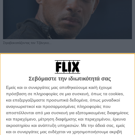
Στραβοκοιτάζοντας τον Τζάνγκο...
Προσθέστε το Flix στις προτιμήσεις σας στο
Google
Σεβόμαστε την ιδιωτικότητά σας
Εμείς και οι συνεργάτες μας αποθηκεύουμε και/ή έχουμε
Μπορεί ο Ταραντίνο να αρνείται να επιβεβαιώσει οποιαδήποτε
πρόσβαση σε πληροφορίες σε μια συσκευή, όπως τα cookies,
φήμη, για το κάστινγκ της επόμενης ταινίας του «Django
και επεξεργαζόμαστε προσωπικά δεδομένα, όπως μοναδικοί
Unchained» αυτό όμως δεν σταματά της φήμες από το να
αναγνωριστικοί και προσαρμοσμένες πληροφορίες που
οργιάζουν.
αποστέλλονται από μια συσκευή για εξατομικευμένες διαφημίσεις
και περιεχόμενο, μέτρηση διαφήμισης και περιεχομένου, έρευνα
Τα ονόματα των Σάμιουελ Τζάκσον και Κριστόφ Βαλτς έχουν ήδη
ακροατηρίου και ανάπτυξη υπηρεσιών.
Με την άδειά σας, εμείς
κυκλοφορήσει ως πιθανοί συμπρωταγωνιστές, όμως ο Τζάνγκο
και οι συνεργάτες μας ενδέχεται να χρησιμοποιήσουμε ακριβή