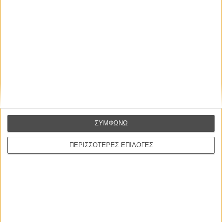
L’ Affaire Bojarski (The Moneymaker)
του Ζαν-Πολ Σαλομέ
Γνήσιο Αντίγραφο
Certified Copy (Copie Conforme)
του Αμπάς Κιαροστάμι
Ο Κλειδαράς του Ενός Εκατομμυρίου
Le Million
του Γκρεγκουάρ Βινιερόν
Αυτό που Ξέρουν οι Γυναίκες
ΣΥΜΦΩΝΩ
Pour le Plaisir
του Ρεέμ Κερισί
ΠΕΡΙΣΣΟΤΕΡΕΣ ΕΠΙΛΟΓΕΣ
Οι Αρμονίες Βερκμάιστερ