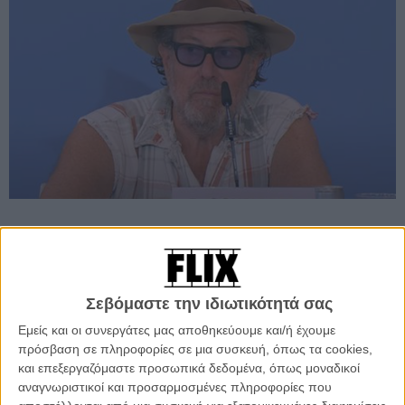
Προσθέστε το Flix στις προτιμήσεις σας στο
Google
Σεβόμαστε την ιδιωτικότητά σας
Εμείς και οι συνεργάτες μας αποθηκεύουμε και/ή έχουμε
«Δεν υπάρχει λόγος να μποϋκοτάρουμε τους καλλιτέχνες. Επέλεξα
πρόσβαση σε πληροφορίες σε μια συσκευή, όπως τα cookies,
αυτούς τους ηθοποιούς για τις ικανότητές τους τους ως ηθοποιοί.»
και επεξεργαζόμαστε προσωπικά δεδομένα, όπως μοναδικοί
αναγνωριστικοί και προσαρμοσμένες πληροφορίες που
Με αυτή την αναφορά απάντησε ο Τζούλιαν Σνάμπελ σε ερώτηση,