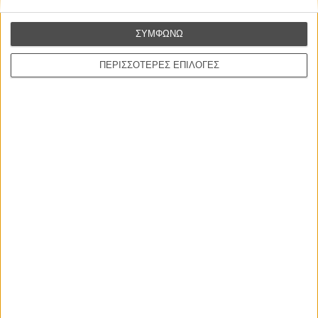
Ο Παραχαράκτης
ΣΥΜΦΩΝΩ
L’ Affaire Bojarski (The Moneymaker)
του Ζαν-Πολ Σαλομέ
ΠΕΡΙΣΣΟΤΕΡΕΣ ΕΠΙΛΟΓΕΣ
Γνήσιο Αντίγραφο
Certified Copy (Copie Conforme)
του Αμπάς Κιαροστάμι
Ο Κλειδαράς του Ενός Εκατομμυρίου
Le Million
του Γκρεγκουάρ Βινιερόν
Αυτό που Ξέρουν οι Γυναίκες
Pour le Plaisir
του Ρεέμ Κερισί