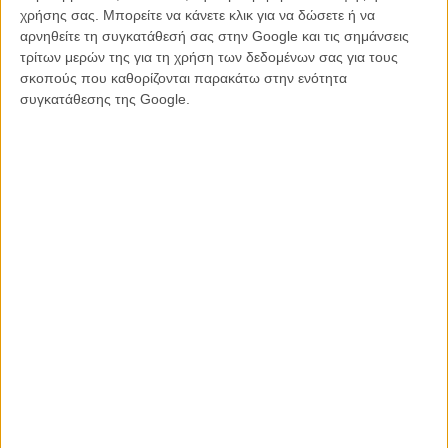
χρήσης σας. Μπορείτε να κάνετε κλικ για να δώσετε ή να
Η Γκαλ Γκαντότ, ισραηλινής καταγωγής, υπήρξε στρατιώτης του
αρνηθείτε τη συγκατάθεσή σας στην Google και τις σημάνσεις
ισραηλινού στρατού όπως είναι υποχρεωτικό στη χώρα, ενώ με
τρίτων μερών της για τη χρήση των δεδομένων σας για τους
πρόσφατες δηλώσεις της αρνήθηκε να αναγνωρίσει τη γενοκτονία
σκοπούς που καθορίζονται παρακάτω στην ενότητα
στη Γάζα. Ο Μπάτλερ, από την άλλη, δεν έχει κάνει κάποια δημόσια
συγκατάθεσης της Google.
δήλωση, αλλά το 2018 είχε παρευρεθεί σε μια εκδήλωση για Φίλους
του IDF το 2018.
Το Φεστιβάλ δεν ανακάλεσε την πρόσκληση, αλλά οι ηθοποιοί
τελικά δεν θα παρευρεθούν σε καμία από τις επίσημες εμφανίσεις
που είχαν προγραμματιστεί από το Φεστιβάλ.
Ενας εκπρόσωπος της Γκαλ Γκαντότ δήλωσε πως ηθοποιός «δεν
είχε ποτέ επιβεβαιώσει πως θα παρευρεθεί στη Βενετία.»
Νωρίτερα μέσα στις μέρες του Φεστιβάλ,
έλαβε χώρα μια από τις
μεγαλύτερες διαδηλώσεις για την Παλαιστίνη
που έγιναν ποτέ σε
κινηματογραφική διοργάνωση.
Το 82ο Διεθνές Φεστιβάλ Κινηματογράφου της Βενετίας
διεξάγεται φέτος από τις 27 Αυγούστου μέχρι τις 6
Σεπτεμβρίου. Το Flix βρίσκεται εκεί για να σας μεταφέρει,