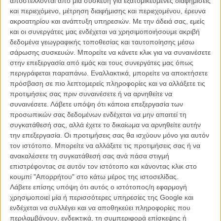
αποστέλλονται από μια συσκευή για εξατομικευμένες διαφημίσεις
κατά τη διάρκεια της συνέντευξης Τύπου της νέας του ταινίας «The
και περιεχόμενο, μέτρηση διαφήμισης και περιεχομένου, έρευνα
Hand of Dante» που μόλις έκανε πρεμίερα, εκτός διαγωνιστικού
ακροατηρίου και ανάπτυξη υπηρεσιών.
Με την άδειά σας, εμείς
τμήματος, στο 82ο Διεθνές Φεστιβάλ Κινηματογράφου της Βενετίας.
και οι συνεργάτες μας ενδέχεται να χρησιμοποιήσουμε ακριβή
Εκοψε στην πραγματικότητα και τη συζήτηση, λέγοντας πως δεν
δεδομένα γεωγραφικής τοποθεσίας και ταυτοποίησης μέσω
έχει να πει κάτι περισσότερο πάνω στο θέμα και πως βρίσκεται στη
σάρωσης συσκευών. Μπορείτε να κάνετε κλικ για να συναινέσετε
συνέντευξη για να μιλήσει για την ταινία του.
στην επεξεργασία από εμάς και τους συνεργάτες μας όπως
περιγράφεται παραπάνω. Εναλλακτικά, μπορείτε να αποκτήσετε
Το 82ο Διεθνές Φεστιβάλ Κινηματογράφου της Βενετίας
πρόσβαση σε πιο λεπτομερείς πληροφορίες και να αλλάξετε τις
διεξάγεται φέτος από τις 27 Αυγούστου μέχρι τις 6
προτιμήσεις σας πριν συναινέσετε ή να αρνηθείτε να
Σεπτεμβρίου. Το Flix βρίσκεται εκεί για να σας μεταφέρει,
συναινέσετε.
Λάβετε υπόψη ότι κάποια επεξεργασία των
ζωντανά, όλα όσα συμβαίνουν μέσα και έξω από τις αίθουσες.
προσωπικών σας δεδομένων ενδέχεται να μην απαιτεί τη
Συντονιστείτε στο
ειδικό stream
του Flix που ανανεώνεται
συγκατάθεσή σας, αλλά έχετε το δικαίωμα να αρνηθείτε αυτήν
συνεχώς.
την επεξεργασία. Οι προτιμήσεις σας θα ισχύουν μόνο για αυτόν
τον ιστότοπο. Μπορείτε να αλλάξετε τις προτιμήσεις σας ή να
Ο λόγος βέβαια για την Γκαλ Γκαντότ και τον Τζέραρντ Μπάτλερ, οι
ανακαλέσετε τη συγκατάθεσή σας ανά πάσα στιγμή
οποίοι δεν ήρθαν στην Βενετία παρόλο που ήταν επίσημοι
επιστρέφοντας σε αυτόν τον ιστότοπο και κάνοντας κλικ στο
καλεσμένοι του Φεστιβάλ. Κι αυτό γιατί, λίγο πριν την αρχή του
κουμπί "Απορρήτου" στο κάτω μέρος της ιστοσελίδας.
Φεστιβάλ,
η κίνηση Venice4Palestine
, ανάμεσα στα αιτήματα που
Λάβετε επίσης υπόψη ότι αυτός ο ιστότοπος/η εφαρμογή
έθεσε στους υπεύθυνους του Φεστιβάλ ήταν να ανακαλέσουν την
χρησιμοποιεί μία ή περισσότερες υπηρεσίες της Google και
πρόσκληση προς τους δύο πρωταγωνιστές, εξαιτίας των θέσεών
ενδέχεται να συλλέγει και να αποθηκεύει πληροφορίες που
τους υπερ του Ισραήλ.
περιλαμβάνουν, ενδεικτικά, τη συμπεριφορά επίσκεψης ή