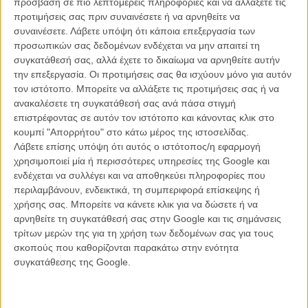
πρόσβαση σε πιο λεπτομερείς πληροφορίες και να αλλάξετε τις
προτιμήσεις σας πριν συναινέσετε ή να αρνηθείτε να
Tags:
σκορσέζε,
HUGO,
ΛΟ,
ΛΙ,
σασα μπαρον κοεν,
scorsese
συναινέσετε.
Λάβετε υπόψη ότι κάποια επεξεργασία των
προσωπικών σας δεδομένων ενδέχεται να μην απαιτεί τη
συγκατάθεσή σας, αλλά έχετε το δικαίωμα να αρνηθείτε αυτήν
την επεξεργασία. Οι προτιμήσεις σας θα ισχύουν μόνο για αυτόν
τον ιστότοπο. Μπορείτε να αλλάξετε τις προτιμήσεις σας ή να
ανακαλέσετε τη συγκατάθεσή σας ανά πάσα στιγμή
επιστρέφοντας σε αυτόν τον ιστότοπο και κάνοντας κλικ στο
κουμπί "Απορρήτου" στο κάτω μέρος της ιστοσελίδας.
Λάβετε επίσης υπόψη ότι αυτός ο ιστότοπος/η εφαρμογή
χρησιμοποιεί μία ή περισσότερες υπηρεσίες της Google και
ενδέχεται να συλλέγει και να αποθηκεύει πληροφορίες που
περιλαμβάνουν, ενδεικτικά, τη συμπεριφορά επίσκεψης ή
χρήσης σας. Μπορείτε να κάνετε κλικ για να δώσετε ή να
αρνηθείτε τη συγκατάθεσή σας στην Google και τις σημάνσεις
τρίτων μερών της για τη χρήση των δεδομένων σας για τους
σκοπούς που καθορίζονται παρακάτω στην ενότητα
συγκατάθεσης της Google.