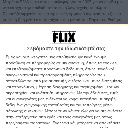
Μπράιαν Σέλζνικ, το οποίο κυκλοφόρησε το 2007 για να ανοίξει μια
νέα εποχή στην παιδική φανταστική λογοτεχνία, το φιλμ του
Σκορσέζε αφηγείται την ιστορία ενός ορφανού αγοριού που ζει μια
μυστική ζωή μέσα στους τοίχους του μετρό του Παρισιού. Εκεί, με
συνεργό ένα εκκεντρικό κορίτσι αναζητά την απάντηση στο
μυστήριο του χαμένου του πατέρα και μιας κλειδαριάς σε σχήμα
καρδιάς που, όμως, δεν φαίνεται να διαθέτει κλειδί.
Σεβόμαστε την ιδιωτικότητά σας
Ο Σέλζνικ περιγράφει το βιβλίο του «ούτε ακριβώς μυθιστόρημα,
ούτε κόμικ, ούτε graphic novel, ούτε ταινία...αλλά ένας συνδυασμός
Εμείς και οι συνεργάτες μας αποθηκεύουμε και/ή έχουμε
όλων των παραπάνω». Αν υποθέσει κανείς πως το εντυπωσιακό
πρόσβαση σε πληροφορίες σε μια συσκευή, όπως τα cookies,
τρέιλερ κρύβει άσους για το ολοκληρωμένο φιλμ (η παρουσία του
και επεξεργαζόμαστε προσωπικά δεδομένα, όπως μοναδικοί
Μπεν Κίνγκσλεϊ στο ρόλο του Ζορζ Μελιές είναι ένας από αυτούς),
αναγνωριστικοί και προσαρμοσμένες πληροφορίες που
τότε μπορεί κανείς να μείνει ήσυχος πως η μεταμόρφωση του
αποστέλλονται από μια συσκευή για εξατομικευμένες διαφημίσεις
Σκορσέζε σε έναν νέο Σπίλμπεργκ θα αποβεί από τις ωραιότερες
και περιεχόμενο, μέτρηση διαφήμισης και περιεχομένου, έρευνα
εκπλήξεις της χρονιάς.
ακροατηρίου και ανάπτυξη υπηρεσιών.
Με την άδειά σας, εμείς
και οι συνεργάτες μας ενδέχεται να χρησιμοποιήσουμε ακριβή
Στην ταινία, που θα βγει στις αμερικάνικες αίθουσες στις 23
δεδομένα γεωγραφικής τοποθεσίας και ταυτοποίησης μέσω
Νοεμβρίου πρωταγωνιστούν οι Τζουντ Λο, Κλόε Μόρετζ, Σάσα
σάρωσης συσκευών. Μπορείτε να κάνετε κλικ για να συναινέσετε
Μπαρόν Κοέν, Μπεν Κίνγκσλεϊ, Ρέι Γουίνστον, Εϊσα Μπάτερφιλντ
στην επεξεργασία από εμάς και τους συνεργάτες μας όπως
(στο ρόλο του Χιούγκο) και ο Κρίστοφερ Λι.
περιγράφεται παραπάνω. Εναλλακτικά, μπορείτε να αποκτήσετε