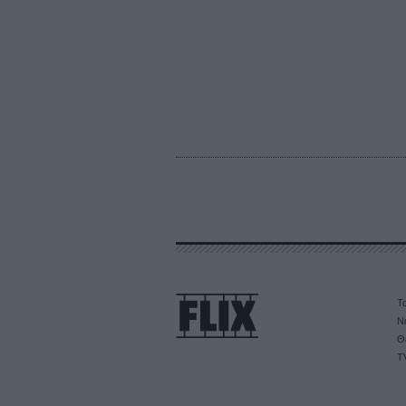
Τα
Ν
Θ
T