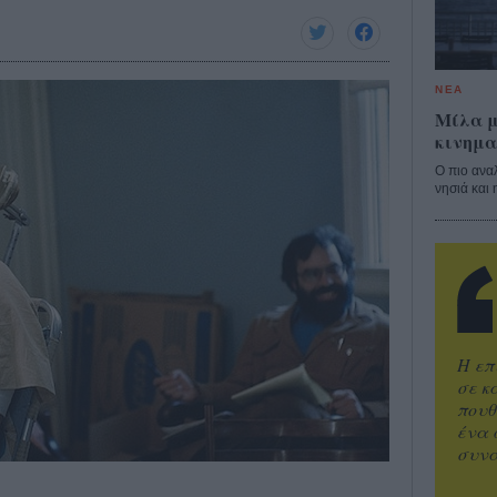
ΝΕΑ
Μίλα μ
κινημα
Ο πιο ανα
νησιά και 
Η επ
σε κ
πουθ
ένα 
συνα