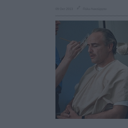
09 Οκτ 2013
Πόλυ Λυκούργου