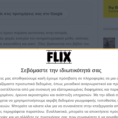
Βιμ Β
Συνέντ
ix στις προτιμήσεις σας στο Google
ες έχουν περάσει αυτούσιες στην ιστορία,
ς φορές ενισχύει τον κινηματογραφικό μύθο, κάποιες
ση σκηνοθέτη και καστ. Ολες βρίσκονται στο βιβλίο του
bum», μία συλλεκτική έκδοση που κυκλοφόρησε πριν
τίτυπα.
ιχο λεύκωμα και για τον «Ταξιτζή» του Μάρτιν Σκορσέζε,
Σεβόμαστε την ιδιωτικότητά σας
 και περιοδικά (μερικά εξώφυλλά του για το Paris
ράσει και σε συλλογές μουσείων), προτού ασχοληθεί με
άτες μας αποθηκεύουμε και/ή έχουμε πρόσβαση σε πληροφορίες σε μια
λτούρα του κινηματογράφου αποδείχτηκε ιστορική. Για
ργαζόμαστε προσωπικά δεδομένα, όπως μοναδικοί αναγνωριστικοί και 
μβληματικές πόζες στις αφίσες του «Ταξιτζή» και του
στέλλονται από μια συσκευή για εξατομικευμένες διαφημίσεις και περ
εχομένου, έρευνα ακροατηρίου και ανάπτυξη υπηρεσιών.
Με την άδειά σα
χεται να χρησιμοποιήσουμε ακριβή δεδομένα γεωγραφικής τοποθεσίας 
ών. Μπορείτε να κάνετε κλικ για να συναινέσετε στην επεξεργασία απ
ς περιγράφεται παραπάνω. Εναλλακτικά, μπορείτε να αποκτήσετε πρό
οφόρησε και σε ακόμα πιο περιορισμένη «art edition»
ίες και να αλλάξετε τις προτιμήσεις σας πριν συναινέσετε ή να αρνηθεί