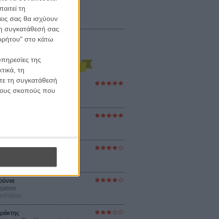
αιτεί τη
εις σας θα ισχύουν
 τη συγκατάθεσή σας
ορρήτου" στο κάτω
υπηρεσίες της
τικά, τη
ίτε τη συγκατάθεσή
ες Βερκμάιστερ
 τους σκοπούς που
ster Harmonies
ρ
στον Ηλιο
 the Sun
βενς
sey
ρ Νόλαν
ούνια
ejanos
μοδόβαρ
ράκτης