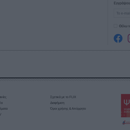
Εγγράψου 
Θέλω ν
ινίες
Σχετικά με το FLIX
έα
Διαφήμιση
έματα
Όροι χρήσης & Απόρρητο
V