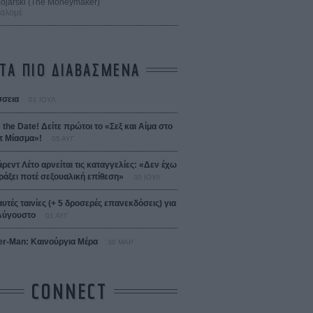
 Bojarski (The Moneymaker)
Σαλομέ
ΤΑ ΠΙΟ ΔΙΑΒΑΣΜΕΝΑ
σεια
01 ΙΟΥΛ
 the Date! Δείτε πρώτοι το «Σεξ και Αίμα στο
 Μίασμα»!
05 ΑΥΓ
άρεντ Λέτο αρνείται τις καταγγελίες: «Δεν έχω
ράξει ποτέ σεξουαλική επίθεση»
30 ΙΟΥΛ
αυτές ταινίες (+ 5 δροσερές επανεκδόσεις) για
Αύγουστο
01 ΑΥΓ
er-Man: Καινούργια Μέρα
30 ΜΑΡ
CONNECT