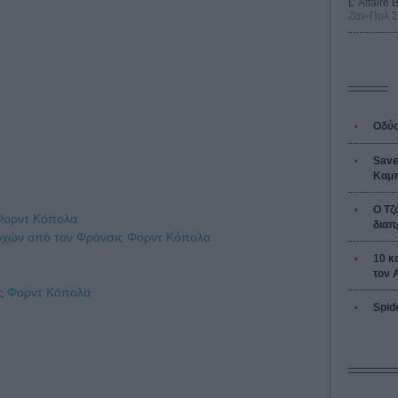
L’ Affaire
Ζαν-Πολ 
Οδύσ
Save
Καμπ
Ο Τζ
 Φορντ Κόπολα
διαπ
εποχών από τον Φράνσις Φορντ Κόπολα
10 κ
τον 
ς Φορντ Κόπολα
Spid