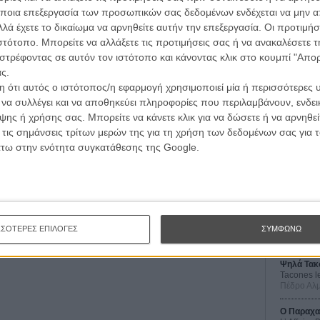
 τον ίδιο τον Σαπίρο), η οποία έδινε δώρο και μία
ποια επεξεργασία των προσωπικών σας δεδομένων ενδέχεται να μην απ
γιζε τα 2000 ευρώ (την απλή έκδοση μπορείτε να τη
λά έχετε το δικαίωμα να αρνηθείτε αυτήν την επεξεργασία. Οι προτιμήσ
15 μέχρι 70 λίρες, ανάλογα με την κατάσταση του
ιστότοπο. Μπορείτε να αλλάξετε τις προτιμήσεις σας ή να ανακαλέσετε
στρέφοντας σε αυτόν τον ιστότοπο και κάνοντας κλικ στο κουμπί "Απ
ς.
ν, το βιβλίο αντιμετωπίστηκε ως αντικείμενο-φετίχ για
 ότι αυτός ο ιστότοπος/η εφαρμογή χρησιμοποιεί μία ή περισσότερες 
α sold out, αλλά μόλις πριν από λίγες μέρες η εκδοτική
ι να συλλέγει και να αποθηκεύει πληροφορίες που περιλαμβάνουν, ενδεικ
σουν ελεύθερα μερικές από τις φωτογραφίες του
ης ή χρήσης σας. Μπορείτε να κάνετε κλικ για να δώσετε ή να αρνηθε
Οι Αρμονί
 τις σημάνσεις τρίτων μερών της για τη χρήση των δεδομένων σας για
Werckmei
Μπέλα Τα
άτω στην ενότητα συγκατάθεσης της Google.
Μια Θέση 
A Place in
 Φορντ Κόπολα
Τζορτζ Στί
εποχών από τον Φράνσις Φορντ Κόπολα
Οδύσσεια
The Odys
ΣΣΟΤΕΡΕΣ ΕΠΙΛΟΓΕΣ
ΣΥΜΦΩΝΩ
Κρίστοφε
Ψηλά Τακ
Tacones l
Πέδρο Αλ
Ο Παραχα