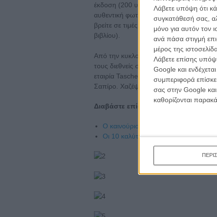
έκδοση (200 υπογεγραμμένα αντίτυπα από
Λάβετε υπόψη ότι κά
αυθεντική φωτογραφία και η τιμή της άγ
συγκατάθεσή σας, αλ
βρείτε σε τιμές που κυμαίνονται από το 
μόνο για αυτόν τον 
βιβλίου).
ανά πάσα στιγμή επι
μέρος της ιστοσελίδα
Από την κυκλοφορία του πέντε χρόνια πρι
Λάβετε επίσης υπόψη
τους διεθνείς συλλέκτες κι έγινε αυτόματ
Google και ενδέχετα
εταιρία Taschen επέτρεψε να κυκλοφορή
συμπεριφορά επίσκεψ
Σαπίρο. Χαζέψτε τις...
σας στην Google και
καθορίζονται παρακ
Διαβάστε επίσης:
Ο καινούριος «Νονός» του Φράνσις
Οι 10 καλύτερες ταινίες όλων των 
ΠΕΡΙ