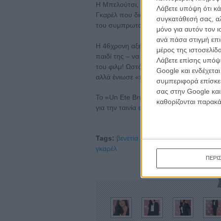
Η Μπελούτσι, από την άλλη, προτίμησε 
Λάβετε υπόψη ότι κά
Γκαρέλ που διαπίστωσε στη διάρκεια της
συγκατάθεσή σας, αλ
του συμπρωταγωνιστή της, Λουί, που έβ
μόνο για αυτόν τον 
ανά πάσα στιγμή επι
Η 46χρονη αξεπέραστη καλλονή, γύρισε 
μέρος της ιστοσελίδα
παιδί της – να το θυμάστε αυτό όταν θ
Λάβετε επίσης υπόψη
του φιλμ! Ωστόσο, δεν αισθάνθηκε κανέν
Google και ενδέχετα
αλλά ένιωσε «προστατευμένη και ασφαλ
συμπεριφορά επίσκεψ
σας στην Google και
Το «Un Ete Brulant» έχει την επίσημη π
καθορίζονται παρακ
για την ταινία
εδώ
.
Tags:
βενετία 2011,
ένα καυτό καλοκαίρι
γκαρέλ
ΠΕΡΙ