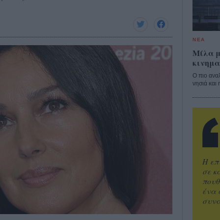
ΝΕΑ
Μίλα μ
κινημα
Ο πιο ανα
νησιά και 
Η επ
σε κ
πουθ
ένα 
συνα