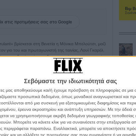
Βιμ Β
Συνέντ
ix στις προτιμήσεις σας στο Google
rulant» βρίσκεται στη Βενετία η Μόνικα Μπελούτσι, μαζί
τον γιο του και πρωταγωνιστή της ταινίας, Λουί Γκαρέλ.
ι τόρα, υποδοχή από τους δημοσιογράφους και το κοινό,
ηκε ενωμένη και με αμοιβαίο σεβασμό.
λίγη ώρα, πατέρας και γιος μίλησαν με πάθος για τη
Σεβόμαστε την ιδιωτικότητά σας
 δεν υπάρχει η γυναικεία ψυχή κι εγώ προσπάθησα ν’
δήλωσε ο σκηνοθέτης Φιλίπ Γκαρέλ, εμπνευσμένος,
άτες μας αποθηκεύουμε και/ή έχουμε πρόσβαση σε πληροφορίες σε μια
ικ Γκοντάρ. Αλλωστε, όπως επισήμανε ο Γκαρέλ, κι ο
ργαζόμαστε προσωπικά δεδομένα, όπως μοναδικοί αναγνωριστικοί και 
το κοινό σφύριζε και αποδοκίμαζε, κάτι που συνέβη και
στέλλονται από μια συσκευή για εξατομικευμένες διαφημίσεις και περ
εχομένου, έρευνα ακροατηρίου και ανάπτυξη υπηρεσιών.
Με την άδειά σα
χεται να χρησιμοποιήσουμε ακριβή δεδομένα γεωγραφικής τοποθεσίας 
 καλλιτέχνες αντιμετωπίζουν το θέμα τους μ’ ένα μη
ών. Μπορείτε να κάνετε κλικ για να συναινέσετε στην επεξεργασία απ
ινό δεν εκτίμησε τους χαμηλούς τόνους της ταινίας.
ς περιγράφεται παραπάνω. Εναλλακτικά, μπορείτε να αποκτήσετε πρό
ίες και να αλλάξετε τις προτιμήσεις σας πριν συναινέσετε ή να αρνηθεί