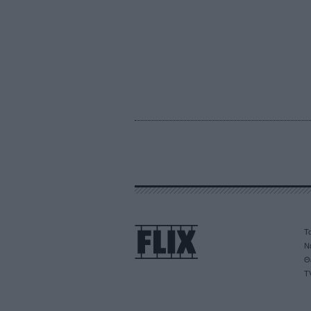
Τα
Ν
Θ
T