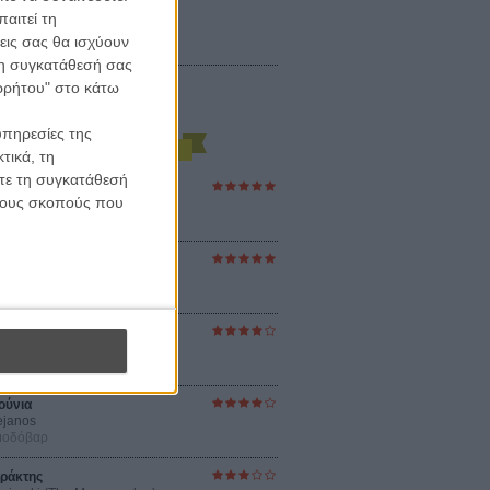
αιτεί τη
εις σας θα ισχύουν
 τη συγκατάθεσή σας
ορρήτου" στο κάτω
υπηρεσίες της
τικά, τη
ίτε τη συγκατάθεσή
ες Βερκμάιστερ
 τους σκοπούς που
ster Harmonies
ρ
στον Ηλιο
 the Sun
βενς
sey
ρ Νόλαν
ούνια
ejanos
μοδόβαρ
ράκτης