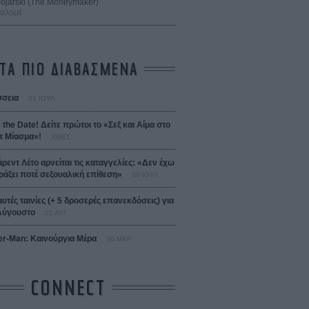
 Bojarski (The Moneymaker)
Σαλομέ
ΤΑ ΠΙΟ ΔΙΑΒΑΣΜΕΝΑ
σεια
01 ΙΟΥΛ
 the Date! Δείτε πρώτοι το «Σεξ και Αίμα στο
 Μίασμα»!
ΧΘΕΣ
άρεντ Λέτο αρνείται τις καταγγελίες: «Δεν έχω
ράξει ποτέ σεξουαλική επίθεση»
30 ΙΟΥΛ
αυτές ταινίες (+ 5 δροσερές επανεκδόσεις) για
Αύγουστο
01 ΑΥΓ
er-Man: Καινούργια Μέρα
30 ΜΑΡ
CONNECT