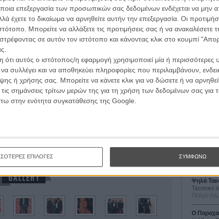
να σχολιάσει τη μεγάλη αγάπη μεταξύ πατέρα και υιού
ποια επεξεργασία των προσωπικών σας δεδομένων ενδέχεται να μην απ
 δημιουργίας της ταινίας, αλλά και το μεγάλο ταλέντο
λά έχετε το δικαίωμα να αρνηθείτε αυτήν την επεξεργασία. Οι προτιμήσ
γαλε τις περισσότερες σκηνές του με μία μόνο λήψη.
ιστότοπο. Μπορείτε να αλλάξετε τις προτιμήσεις σας ή να ανακαλέσετε
στρέφοντας σε αυτόν τον ιστότοπο και κάνοντας κλικ στο κουμπί "Απ
την ταινία μόλις ένα μήνα αφότου γέννησε το δεύτερο
ς.
α βλέπετε το ολόγυμνο σώμα της στην ερωτική σκηνή
 ότι αυτός ο ιστότοπος/η εφαρμογή χρησιμοποιεί μία ή περισσότερες 
α άγχος στα χέρια του πατέρα και του υιού Γκαρέλ,
ι να συλλέγει και να αποθηκεύει πληροφορίες που περιλαμβάνουν, ενδεικ
ής».
ης ή χρήσης σας. Μπορείτε να κάνετε κλικ για να δώσετε ή να αρνηθε
Οι Αρμονί
 τις σημάνσεις τρίτων μερών της για τη χρήση των δεδομένων σας για
Werckmei
ρεμιέρα του στη Βενετία απόψε. Διαβάστε περισσότερα
Μπέλα Τα
άτω στην ενότητα συγκατάθεσης της Google.
Μια Θέση 
A Place in
Τζορτζ Στί
,
Un Ete Brulant,
μόνικα μπελούτσι,
λουί γκαρέλ,
φιλίπ
Οδύσσεια
The Odys
ΣΣΟΤΕΡΕΣ ΕΠΙΛΟΓΕΣ
ΣΥΜΦΩΝΩ
Κρίστοφε
Ψηλά Τακ
Tacones l
Πέδρο Αλ
Ο Παραχα