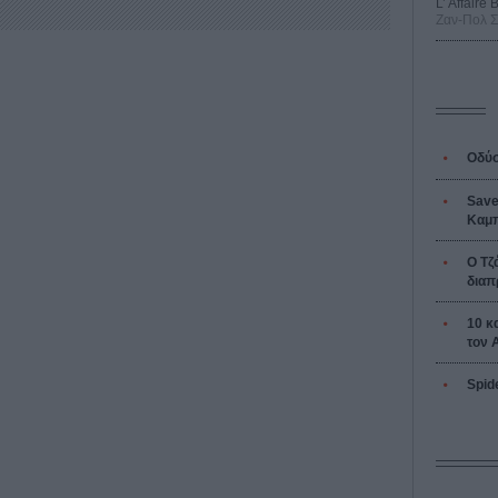
L’ Affaire
Ζαν-Πολ 
Οδύσ
Save
Καμπ
Ο Τζ
διαπ
10 κ
τον 
Spid