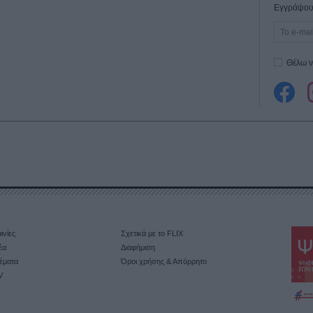
Εγγράψου 
Θέλω ν
ινίες
Σχετικά με το FLIX
έα
Διαφήμιση
έματα
Όροι χρήσης & Απόρρητο
V