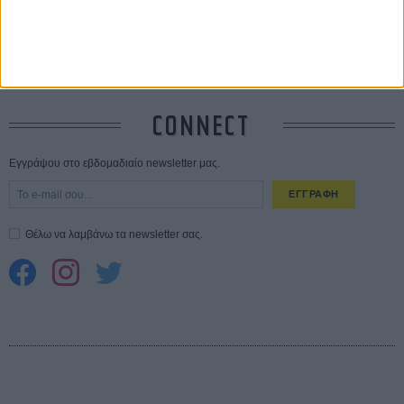
10 καυτές ταινίες (+ 5 δροσερές επανεκδόσεις) για τον Αύγουστο
01
ΑΥΓ
Spider-Man: Καινούργια Μέρα
30 ΜΑΡ
CONNECT
Εγγράψου στο εβδομαδιαίο newsletter μας.
ΕΓΓΡΑΦΗ
Θέλω να λαμβάνω τα newsletter σας.