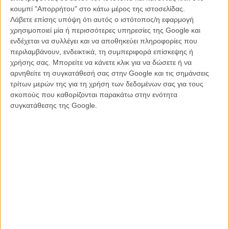
με τους δημιουργούς, στόχος δεν είναι να αντικατασταθούν οι
κουμπί "Απορρήτου" στο κάτω μέρος της ιστοσελίδας.
άνθρωποι από αλγόριθμους, αλλά να διερευνηθούν νέοι τρόποι
Λάβετε επίσης υπόψη ότι αυτός ο ιστότοπος/η εφαρμογή
αφήγησης μέσα από τη συνύπαρξη των δύο.
χρησιμοποιεί μία ή περισσότερες υπηρεσίες της Google και
ενδέχεται να συλλέγει και να αποθηκεύει πληροφορίες που
Η ανακοίνωση αποκτά ιδιαίτερο ενδιαφέρον αν αναλογιστεί κανείς το
περιλαμβάνουν, ενδεικτικά, τη συμπεριφορά επίσκεψης ή
"παρελθόν" της Τίλι Νόργουντ.
χρήσης σας. Μπορείτε να κάνετε κλικ για να δώσετε ή να
αρνηθείτε τη συγκατάθεσή σας στην Google και τις σημάνσεις
Διαβάστε ακόμα:
To Χόλιγουντ ανησυχεί για την «AI ηθοποιό»
τρίτων μερών της για τη χρήση των δεδομένων σας για τους
Τίλι Νόργουντ
σκοπούς που καθορίζονται παρακάτω στην ενότητα
συγκατάθεσης της Google.