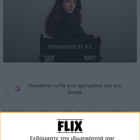
Προσθέστε το Flix στις προτιμήσεις σας στο
Google
Η συζήτηση γύρω από την τεχνητή νοημοσύνη και τον ρόλο της
στον κινηματογράφο δεν λέει να κοπάσει. Αυτή τη φορά, αφορμή
αποτελεί η Τίλι Νόργουντ, η AI περσόνα που βρέθηκε στο επίκεντρο
έντονων αντιδράσεων το 2025, όταν άρχισε να συζητείται το
Σεβόμαστε την ιδιωτικότητά σας
ενδεχόμενο να αντιμετωπίζεται επαγγελματικά ως «ηθοποιός».