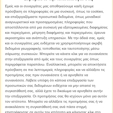
Εμείς και οι συνεργάτες μας αποθηκεύουμε και/ή έχουμε
Η εταιρεία Particle 6 που την έχει δημιουργήσει και παράλληλα την
πρόσβαση σε πληροφορίες σε μια συσκευή, όπως τα cookies,
εκπροσωπεί, ανακοίνωσε πως η Νόργουντ θα πρωταγωνιστήσει
και επεξεργαζόμαστε προσωπικά δεδομένα, όπως μοναδικοί
στο «Misaligned», μια νέα μεγάλου μήκους ταινία που βρίσκεται στα
αναγνωριστικοί και προσαρμοσμένες πληροφορίες που
πρώτα στάδια ανάπτυξης και φιλοδοξεί να εξερευνήσει τη σχέση
αποστέλλονται από μια συσκευή για εξατομικευμένες διαφημίσεις
ανθρώπου και τεχνητής νοημοσύνης μέσα από μια σατιρική αλλά
και περιεχόμενο, μέτρηση διαφήμισης και περιεχομένου, έρευνα
και υπαρξιακή ματιά.
ακροατηρίου και ανάπτυξη υπηρεσιών.
Με την άδειά σας, εμείς
και οι συνεργάτες μας ενδέχεται να χρησιμοποιήσουμε ακριβή
Η ιστορία διαδραματίζεται στο λεγόμενο «Tillyverse», έναν παράξενο
δεδομένα γεωγραφικής τοποθεσίας και ταυτοποίησης μέσω
ψηφιακό κόσμο που υπάρχει κάπου μέσα στο cloud. Η Τίλι είναι μια
σάρωσης συσκευών. Μπορείτε να κάνετε κλικ για να συναινέσετε
οντότητα χωρίς φυσική υπόσταση, χωρίς προσωπικές αναμνήσεις
στην επεξεργασία από εμάς και τους συνεργάτες μας όπως
και χωρίς δική της ζωή. Γνωρίζει τα πάντα για τους ανθρώπους,
περιγράφεται παραπάνω. Εναλλακτικά, μπορείτε να αποκτήσετε
αλλά δεν έχει βιώσει τίποτα η ίδια. Οταν όμως έρχεται σε επαφή με
πρόσβαση σε πιο λεπτομερείς πληροφορίες και να αλλάξετε τις
ένα μυστηριώδες bot από τις σκοτεινές γωνιές του διαδικτύου,
προτιμήσεις σας πριν συναινέσετε ή να αρνηθείτε να
αρχίζει να αμφισβητεί τους περιορισμούς του προγραμματισμού της
συναινέσετε.
Λάβετε υπόψη ότι κάποια επεξεργασία των
και να αναπτύσσει επιθυμίες, φιλοδοξίες και συναισθήματα που την
προσωπικών σας δεδομένων ενδέχεται να μην απαιτεί τη
οδηγούν σε ένα ταξίδι αυτογνωσίας.
συγκατάθεσή σας, αλλά έχετε το δικαίωμα να αρνηθείτε αυτήν
την επεξεργασία. Οι προτιμήσεις σας θα ισχύουν μόνο για αυτόν
Η Particle 6 περιγράφει το «Misaligned» ως μια υβριδική παραγωγή,
τον ιστότοπο. Μπορείτε να αλλάξετε τις προτιμήσεις σας ή να
στην οποία επαγγελματίες σεναριογράφοι, σκηνοθέτες και μοντέρ
ανακαλέσετε τη συγκατάθεσή σας ανά πάσα στιγμή
θα συνεργαστούν με ειδικούς της τεχνητής νοημοσύνης. Σύμφωνα
επιστρέφοντας σε αυτόν τον ιστότοπο και κάνοντας κλικ στο