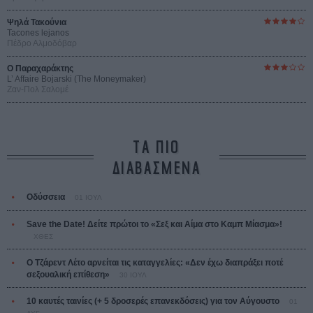
Ψηλά Τακούνια
Tacones lejanos
Πέδρο Αλμοδόβαρ
Ο Παραχαράκτης
L’ Affaire Bojarski (The Moneymaker)
Ζαν-Πολ Σαλομέ
ΤΑ ΠΙΟ
ΔΙΑΒΑΣΜΕΝΑ
Οδύσσεια
01 ΙΟΥΛ
Save the Date! Δείτε πρώτοι το «Σεξ και Αίμα στο Καμπ Μίασμα»!
ΧΘΕΣ
Ο Τζάρεντ Λέτο αρνείται τις καταγγελίες: «Δεν έχω διαπράξει ποτέ
σεξουαλική επίθεση»
30 ΙΟΥΛ
10 καυτές ταινίες (+ 5 δροσερές επανεκδόσεις) για τον Αύγουστο
01