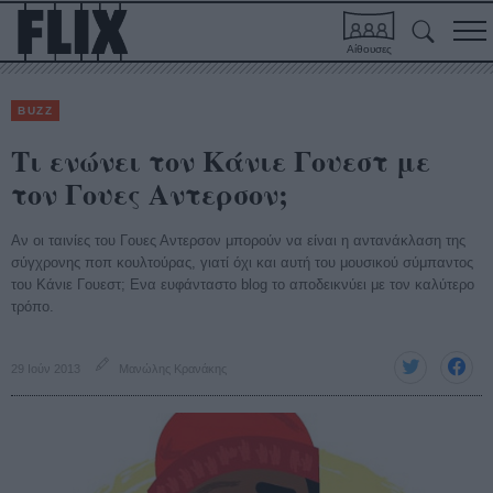
Αίθουσες
BUZZ
Τι ενώνει τον Κάνιε Γουεστ με
τον Γουες Αντερσον;
Αν οι ταινίες του Γουες Αντερσον μπορούν να είναι η αντανάκλαση της
σύγχρονης ποπ κουλτούρας, γιατί όχι και αυτή του μουσικού σύμπαντος
του Κάνιε Γουεστ; Ενα ευφάνταστο blog το αποδεικνύει με τον καλύτερο
τρόπο.
29 Ιούν 2013
Μανώλης Κρανάκης