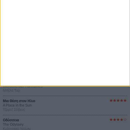
Le Million
του Γκρεγκουάρ Βινιερόν
Αυτό που Ξέρουν οι Γυναίκες
Pour le Plaisir
του Ρεέμ Κερισί
Οι Αρμονίες Βερκμάιστερ
Werckmeister Harmonies
Μπέλα Ταρ
Μια Θέση στον Ηλιο
A Place in the Sun
Τζορτζ Στίβενς
Οδύσσεια
The Odyssey
Κρίστοφερ Νόλαν