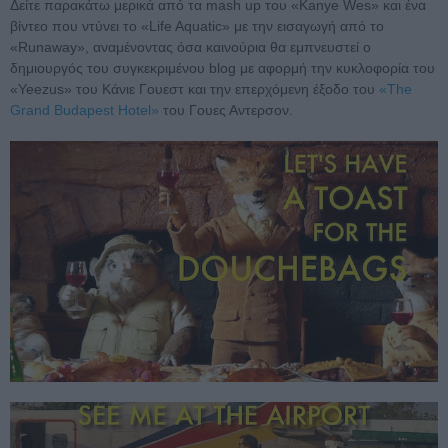
Δείτε παρακάτω μερικά από τα mash up του «Kanye Wes» και ένα
βίντεο που ντύνει το «Life Aquatic» με την εισαγωγή από το
«Runaway», αναμένοντας όσα καινούρια θα εμπνευστεί ο
δημιουργός του συγκεκριμένου blog με αφορμή την κυκλοφορία του
«Yeezus» του Κάνιε Γουεστ και την επερχόμενη έξοδο του
«The
Grand Budapest Ηοtel»
του Γουες Αντερσον.