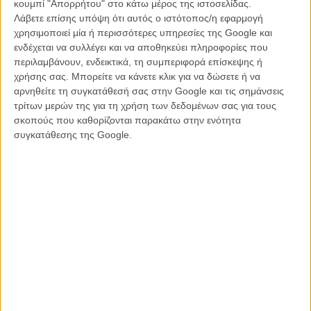
κουμπί "Απορρήτου" στο κάτω μέρος της ιστοσελίδας.
Λάβετε επίσης υπόψη ότι αυτός ο ιστότοπος/η εφαρμογή
χρησιμοποιεί μία ή περισσότερες υπηρεσίες της Google και
ενδέχεται να συλλέγει και να αποθηκεύει πληροφορίες που
περιλαμβάνουν, ενδεικτικά, τη συμπεριφορά επίσκεψης ή
χρήσης σας. Μπορείτε να κάνετε κλικ για να δώσετε ή να
αρνηθείτε τη συγκατάθεσή σας στην Google και τις σημάνσεις
τρίτων μερών της για τη χρήση των δεδομένων σας για τους
σκοπούς που καθορίζονται παρακάτω στην ενότητα
συγκατάθεσης της Google.
To «Third Kind» είναι η τέταρτη μικρού μήκους ταινία του Γιώργου
Ζώη, μετά το «Casus Belli», το «Τίτλοι Τέλους» και την «8η
Ηπειρο» που έκαναν και τα τρία, όπως και η πρώτη του μεγάλου
μήκους ταινία, το «Interruption». την πρεμιέρα τους στο Φεστιβάλ
Βενετίας.