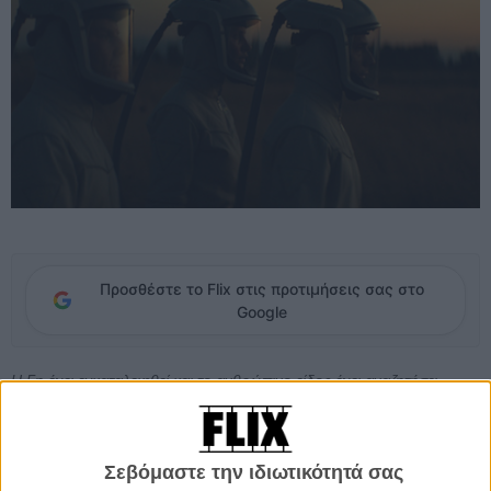
Προσθέστε το Flix στις προτιμήσεις σας στο
Google
Η Γη έχει εγκαταλειφθεί και το ανθρώπινο είδος έχει αναζητήσει
καταφύγιο στο διάστημα. Τρεις αρχαιολόγοι του μέλλοντος
επιστρέφουν, για να αναζητήσουν την πηγή ενός μυστηριώδους
πεντάτονου σήματος που εκπέμπεται από την Γη.
Σεβόμαστε την ιδιωτικότητά σας