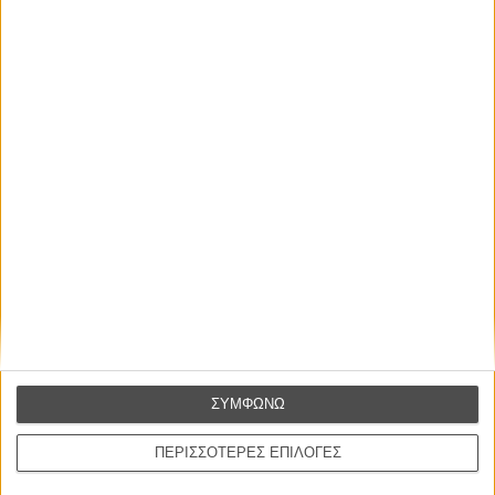
ΝΕΑ
Μίλα μου για καλοκαιρινά φεστιβάλ κινηματογράφου
στην Ελλάδα
Ο πιο αναλυτικός οδηγός των καλοκαιρινών φεστιβάλ σε νησιά και ηπειρωτική
Ελλάδα είναι εδώ
ΣΥΜΦΩΝΩ
ΠΕΡΙΣΣΟΤΕΡΕΣ ΕΠΙΛΟΓΕΣ
Η επιτυχία είναι υπερτιμημένη. Δεν σε κάνει
καλύτερο, δεν σε πάει πουθενά η επιτυχία. Είναι