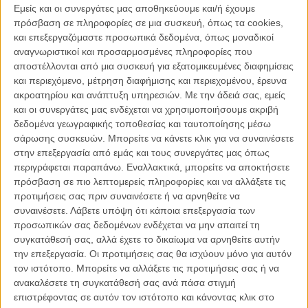
Αυτή είναι η υπόθεση του «Third Kind», της νέας ταινίας μικρού
Εμείς και οι συνεργάτες μας αποθηκεύουμε και/ή έχουμε
μήκους του Γιώργου Ζώη που θα κάνει την πρεμιέρα της στην
πρόσβαση σε πληροφορίες σε μια συσκευή, όπως τα cookies,
Εβδομάδα Κριτικής, το παράλληλο τμήμα του Φεστιβάλ Καννών το
και επεξεργαζόμαστε προσωπικά δεδομένα, όπως μοναδικοί
Μάιο που μας έρχεται. Η ταινία γυρίστηκε το προηγούμενο
αναγνωριστικοί και προσαρμοσμένες πληροφορίες που
καλοκαίρι, μέσα στο παλιό αεροδρόμιο του Ελληνικού.
αποστέλλονται από μια συσκευή για εξατομικευμένες διαφημίσεις
και περιεχόμενο, μέτρηση διαφήμισης και περιεχομένου, έρευνα
Διαβάστε ακόμη
:
Το «Εκτορας Μαλό: Η Τελευταία Μέρα της
ακροατηρίου και ανάπτυξη υπηρεσιών.
Με την άδειά σας, εμείς
Χρονιάς» της Ζακλίν Λέντζου στην Εβδομάδα Κριτικής του
και οι συνεργάτες μας ενδέχεται να χρησιμοποιήσουμε ακριβή
Φεστιβάλ Καννών
δεδομένα γεωγραφικής τοποθεσίας και ταυτοποίησης μέσω
σάρωσης συσκευών. Μπορείτε να κάνετε κλικ για να συναινέσετε
στην επεξεργασία από εμάς και τους συνεργάτες μας όπως
περιγράφεται παραπάνω. Εναλλακτικά, μπορείτε να αποκτήσετε
πρόσβαση σε πιο λεπτομερείς πληροφορίες και να αλλάξετε τις
προτιμήσεις σας πριν συναινέσετε ή να αρνηθείτε να
συναινέσετε.
Λάβετε υπόψη ότι κάποια επεξεργασία των
προσωπικών σας δεδομένων ενδέχεται να μην απαιτεί τη
συγκατάθεσή σας, αλλά έχετε το δικαίωμα να αρνηθείτε αυτήν
την επεξεργασία. Οι προτιμήσεις σας θα ισχύουν μόνο για αυτόν
τον ιστότοπο. Μπορείτε να αλλάξετε τις προτιμήσεις σας ή να
ανακαλέσετε τη συγκατάθεσή σας ανά πάσα στιγμή
επιστρέφοντας σε αυτόν τον ιστότοπο και κάνοντας κλικ στο