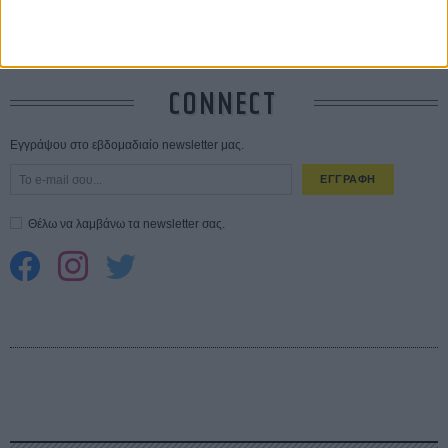
Spider-Man: Καινούργια Μέρα
30 ΜΑΡ
CONNECT
Εγγράψου στο εβδομαδιαίο newsletter μας.
ΕΓΓΡΑΦΗ
Θέλω να λαμβάνω τα newsletter σας.