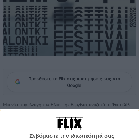
Προσθέστε το Flix στις προτιμήσεις σας στο
Google
Μια νέα παραλλαγή του Ηλιου της Βεργίνας αναζητά το Φεστιβάλ
Κινηματογράφου Θεσσαλονίκης για τα νέα του λογότυπα και τη νέα
του οπτική ταυτότητα που θα το φέρει στη νέα εποχή. Οσοι
ενδιαφέρεστε να αναλάβετε τον «επανασχεδιασμό» του Φεστιβάλ,
διαβάστε αναλυτικά παρακάτω.
Σεβόμαστε την ιδιωτικότητά σας