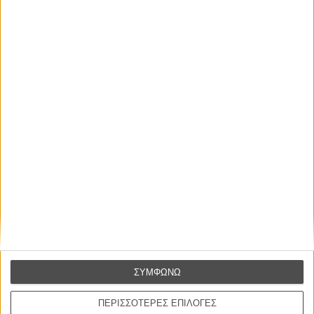
ΝΕΑ
Μίλα μου για καλοκαιρινά φεστιβάλ κινηματογράφου
στην Ελλάδα
Ο πιο αναλυτικός οδηγός των καλοκαιρινών φεστιβάλ σε νησιά και ηπειρωτική
Ελλάδα είναι εδώ
ΣΥΜΦΩΝΩ
ΠΕΡΙΣΣΟΤΕΡΕΣ ΕΠΙΛΟΓΕΣ