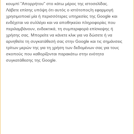
210.8706000.
κουμπί "Απορρήτου" στο κάτω μέρος της ιστοσελίδας.
Λάβετε επίσης υπόψη ότι αυτός ο ιστότοπος/η εφαρμογή
Οι προτάσεις πρέπει να κατατεθούν μέχρι τη Δευτέρα 24 Ιουλίου, στις
χρησιμοποιεί μία ή περισσότερες υπηρεσίες της Google και
17:00, στο e-mail info@filmfestival.gr
ενδέχεται να συλλέγει και να αποθηκεύει πληροφορίες που
περιλαμβάνουν, ενδεικτικά, τη συμπεριφορά επίσκεψης ή
χρήσης σας. Μπορείτε να κάνετε κλικ για να δώσετε ή να
Οπως αναφέρεται στο πλήρες κείμενο της πρόσκλησης:
αρνηθείτε τη συγκατάθεσή σας στην Google και τις σημάνσεις
τρίτων μερών της για τη χρήση των δεδομένων σας για τους
Η νέα οπτική ταυτότητα θα εφαρμοστεί σε όλες τις δραστηριότητες
σκοπούς που καθορίζονται παρακάτω στην ενότητα
του Φεστιβάλ και σε όλα τα προωθητικά-ενημερωτικά υλικά.
συγκατάθεσης της Google.
Ενδεικτικά αναφέρονται:
νέα ιστοσελίδα (επίσης αναδιαμορφώνεται)
περιοδικό «Πρώτο Πλάνο»
επιστολόχαρτα /φάκελοι
επαγγελματικές κάρτες
δελτία Τύπου
έντυπα προωθητικά υλικά
κατάλογοι και εκδόσεις
μπάνερ
τρέιλερ