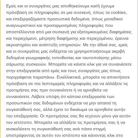
Διαβάστε ακόμη
:
To «All That Jazz» σε ανοιχτή προβολή στο
Εμείς και οι συνεργάτες μας αποθηκεύουμε και/ή έχουμε
Φεστιβάλ Κινηματογράφου Θεσσαλονίκης
πρόσβαση σε πληροφορίες σε μια συσκευή, όπως τα cookies,
και επεξεργαζόμαστε προσωπικά δεδομένα, όπως μοναδικοί
αναγνωριστικοί και προσαρμοσμένες πληροφορίες που
Διαβάστε παρακάτω αυτούσια την πρόσκληση εκδήλωσης
αποστέλλονται από μια συσκευή για εξατομικευμένες διαφημίσεις
ενδιαφέροντος για τον επανασχεδιασμό της οπτικής
και περιεχόμενο, μέτρηση διαφήμισης και περιεχομένου, έρευνα
ταυτότητας του Φεστιβάλ Κινηματογράφου Θεσσαλονίκης
:
ακροατηρίου και ανάπτυξη υπηρεσιών.
Με την άδειά σας, εμείς
και οι συνεργάτες μας ενδέχεται να χρησιμοποιήσουμε ακριβή
Το Φεστιβάλ Κινηματογράφου Θεσσαλονίκης προσκαλεί
δεδομένα γεωγραφικής τοποθεσίας και ταυτοποίησης μέσω
επαγγελματίες σχεδιαστές οπτικής επικοινωνίας (νομικά ή φυσικά
σάρωσης συσκευών. Μπορείτε να κάνετε κλικ για να συναινέσετε
πρόσωπα) για τον επανασχεδιασμό της οπτικής του ταυτότητας.
στην επεξεργασία από εμάς και τους συνεργάτες μας όπως
περιγράφεται παραπάνω. Εναλλακτικά, μπορείτε να αποκτήσετε
Οι ενδιαφερόμενοι καλούνται να καταθέσουν το portfolio τους και
πρόσβαση σε πιο λεπτομερείς πληροφορίες και να αλλάξετε τις
δείγματα από τρία ανάλογα έργα που έχουν υλοποιήσει (το ένα από
προτιμήσεις σας πριν συναινέσετε ή να αρνηθείτε να
τα οποία, θα μπορούσε να είναι κατά προτίμηση ένα Εγχειρίδιο
συναινέσετε.
Λάβετε υπόψη ότι κάποια επεξεργασία των
Επικοινωνίας - brand manual).
προσωπικών σας δεδομένων ενδέχεται να μην απαιτεί τη
συγκατάθεσή σας, αλλά έχετε το δικαίωμα να αρνηθείτε αυτήν
Το πλήρες κείμενο της πρόσκλησης ενδιαφέροντος είναι διαθέσιμο
την επεξεργασία. Οι προτιμήσεις σας θα ισχύουν μόνο για αυτόν
στην επίσημη ιστοσελίδα του Φεστιβάλ
σε αυτή εδώ τη διεύθυνση
.
τον ιστότοπο. Μπορείτε να αλλάξετε τις προτιμήσεις σας ή να
ανακαλέσετε τη συγκατάθεσή σας ανά πάσα στιγμή
Για τυχόν ερωτήσεις ή διευκρινήσεις μπορείτε να καλείτε στο τηλ.
επιστρέφοντας σε αυτόν τον ιστότοπο και κάνοντας κλικ στο