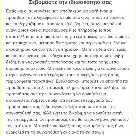
Σεβόμαστε την ιδιωτικότητά σας
Διαβάστε ακόμα:
Ο Τομ Χόλαντ πίστεψε πως ο Κρίστοφερ
Νόλαν απεχθάνοταν την ερμηνεία του στην «Οδύσσεια»
Εμείς και οι συνεργάτες μας αποθηκεύουμε και/ή έχουμε
πρόσβαση σε πληροφορίες σε μια συσκευή, όπως τα cookies,
και επεξεργαζόμαστε προσωπικά δεδομένα, όπως μοναδικοί
αναγνωριστικοί και προσαρμοσμένες πληροφορίες που
αποστέλλονται από μια συσκευή για εξατομικευμένες διαφημίσεις
και περιεχόμενο, μέτρηση διαφήμισης και περιεχομένου, έρευνα
ακροατηρίου και ανάπτυξη υπηρεσιών.
Με την άδειά σας, εμείς
και οι συνεργάτες μας ενδέχεται να χρησιμοποιήσουμε ακριβή
δεδομένα γεωγραφικής τοποθεσίας και ταυτοποίησης μέσω
σάρωσης συσκευών. Μπορείτε να κάνετε κλικ για να συναινέσετε
στην επεξεργασία από εμάς και τους συνεργάτες μας όπως
περιγράφεται παραπάνω. Εναλλακτικά, μπορείτε να αποκτήσετε
πρόσβαση σε πιο λεπτομερείς πληροφορίες και να αλλάξετε τις
προτιμήσεις σας πριν συναινέσετε ή να αρνηθείτε να
Ιδιαίτερη αναφορά γίνεται και στις ερμηνείες των πρωταγωνιστών,
συναινέσετε.
Λάβετε υπόψη ότι κάποια επεξεργασία των
χαρακτηρίζοντας την παραγωγή «άψογη κινηματογραφική
προσωπικών σας δεδομένων ενδέχεται να μην απαιτεί τη
δημιουργία, τόσο επική όσο ακριβώς θα περίμενε κανείς». Υπάρχει
συγκατάθεσή σας, αλλά έχετε το δικαίωμα να αρνηθείτε αυτήν
αναφορά ότι «ο Ματ Ντέιμον προσφέρει στον Οδυσσέα μια ερμηνεία
την επεξεργασία. Οι προτιμήσεις σας θα ισχύουν μόνο για αυτόν
γεμάτη δύναμη, ίσως την καλύτερη της καριέρας του, ενώ ο
τον ιστότοπο. Μπορείτε να αλλάξετε τις προτιμήσεις σας ή να
Ρόμπερτ Πάτινσον είναι εξαιρετικός στον ρόλο του Αντίνοου και ο
ανακαλέσετε τη συγκατάθεσή σας ανά πάσα στιγμή