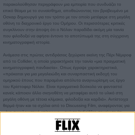
παρακολούθησαν περιγράφουν μια εμπειρία που συνδυάζει το
επικό θέαμα με το συναίσθημα, αποθεώνοντας τον βραβευμένο με
Οσκαρ δημιουργό για τον τρόπο με τον οποίο μετέφερε στη μεγάλη
οθόνη το διαχρονικό έργο του Ομήρου. Οι περισσότερες κριτικές
συγκλίνουν στην άποψη ότι ο Νόλαν παραδίδει ακόμη μία ταινία
που φιλοδοξεί να αφήσει έντονο το αποτύπωμά της στη σύγχρονη
κινηματογραφική ιστορία.
Ανάμεσα στις πρώτες αντιδράσεις ξεχώρισε εκείνη της Πέρι Νέμιροφ
από το Collider, η οποία χαρακτήρισε την ταινία «μια πραγματική
κινηματογραφική πανδαισία». Οπως έγραψε χαρακτηριστικά,
«πρόκειται για μια μεγαλειώδη και συναρπαστική εκδοχή του
ομηρικού έπους που παραμένει απόλυτα αναγνωρίσιμη ως έργο
του Κρίστοφερ Νόλαν. Είναι πραγματικά δύσκολο να φανταστεί
κανείς κάποιον άλλο σκηνοθέτη να μεταφέρει αυτό το υλικό στη
μεγάλη οθόνη με τέτοια κλίμακα, φιλοδοξία και καρδιά». Αντίστοιχα
θερμά ήταν και τα σχόλια από το Discussing Film, αναφέροντας για
«ένα συγκλονιστικό επίτευγμα», ενώ το IndieWire σημείωσε ότι,
παρά ορισμένες μικρές αφηγηματικές αδυναμίες στη διαδρομή, «η
τελευταία πράξη ανταμείβει πλήρως το ταξίδι».