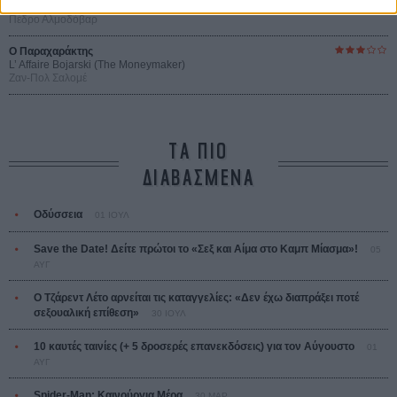
Tacones lejanos
Πέδρο Αλμοδόβαρ
Ο Παραχαράκτης
L’ Affaire Bojarski (The Moneymaker)
Ζαν-Πολ Σαλομέ
ΤΑ ΠΙΟ
ΔΙΑΒΑΣΜΕΝΑ
Οδύσσεια
01 ΙΟΥΛ
Save the Date! Δείτε πρώτοι το «Σεξ και Αίμα στο Καμπ Μίασμα»!
05
ΑΥΓ
Ο Τζάρεντ Λέτο αρνείται τις καταγγελίες: «Δεν έχω διαπράξει ποτέ
σεξουαλική επίθεση»
30 ΙΟΥΛ
10 καυτές ταινίες (+ 5 δροσερές επανεκδόσεις) για τον Αύγουστο
01
ΑΥΓ
Spider-Man: Καινούργια Μέρα
30 ΜΑΡ