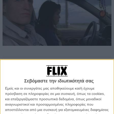
Προσθέστε το Flix στις προτιμήσεις σας στο
Google
Σεβόμαστε την ιδιωτικότητά σας
Σκηνοθετημένο από τον Βίνσεντ Χέικοκ, με προϋπηρεσία στα βίντεο
Εμείς και οι συνεργάτες μας αποθηκεύουμε και/ή έχουμε
κλιπς σε συσκευασία ταινιών μικρού μήκους (θυμηθείτε το «Early
πρόσβαση σε πληροφορίες σε μια συσκευή, όπως τα cookies,
Days» του Πολ ΜακΚάρτνεϊ και το «West Coast» της Λάνα Ντελ
και επεξεργαζόμαστε προσωπικά δεδομένα, όπως μοναδικοί
Ρέι), το μικρού μήκους «Song for Someone» για το ομώνυμο
αναγνωριστικοί και προσαρμοσμένες πληροφορίες που
τραγούδι των U2 από το «Songs of Innocence», αφηγείται την
αποστέλλονται από μια συσκευή για εξατομικευμένες διαφημίσεις
ιστορία ενός κατάδικου που μετά από χρόνια φυλάκισης αφήνεται