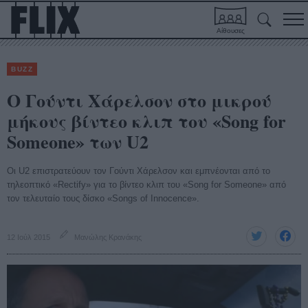
Αίθουσες
BUZZ
O Γούντι Χάρελσον στο μικρού
μήκους βίντεο κλιπ του «Song for
Someone» των U2
Οι U2 επιστρατεύουν τον Γούντι Χάρελσον και εμπνέονται από το
τηλεοπτικό «Rectify» για το βίντεο κλιπ του «Song for Someone» από
τον τελευταίο τους δίσκο «Songs of Innocence».
12 Ιούλ 2015
Μανώλης Κρανάκης