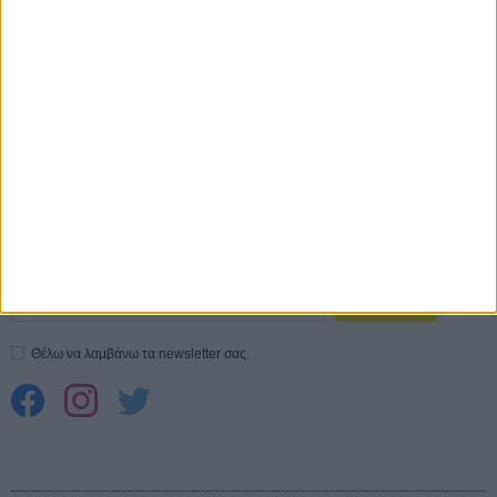
Ο Τζάρεντ Λέτο αρνείται τις καταγγελίες: «Δεν έχω διαπράξει ποτέ
σεξουαλική επίθεση»
30 ΙΟΥΛ
10 καυτές ταινίες (+ 5 δροσερές επανεκδόσεις) για τον Αύγουστο
01
ΑΥΓ
Spider-Man: Καινούργια Μέρα
30 ΜΑΡ
CONNECT
Εγγράψου στο εβδομαδιαίο newsletter μας.
ΕΓΓΡΑΦΗ
Θέλω να λαμβάνω τα newsletter σας.