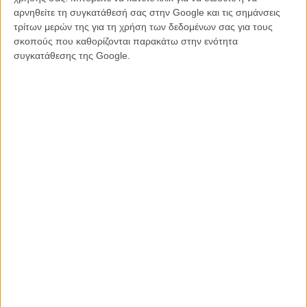
αρνηθείτε τη συγκατάθεσή σας στην Google και τις σημάνσεις
τρίτων μερών της για τη χρήση των δεδομένων σας για τους
σκοπούς που καθορίζονται παρακάτω στην ενότητα
συγκατάθεσης της Google.
Δείτε ακόμη
:
H ακαταμάχητη αθωότητα ενός vintage video game στο βίντεο
κλιπ του «Ong Ong» των Blur
O Eminem είναι ο νέος action hero! Δείτε το βίντεο κλιπ του
«Phenomenal» από το soundtrack του «Southpaw»!
Η Rihanna είναι ο νέος Ταραντίνο!
Say my name! Ο Μπράιαν - Γουόλτερ Γουάιτ - Κράνστον σε
μουσικό high
Tags:
Γούντι Χάρελσον,
U2,
Song for Someone