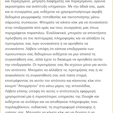
και περιεχόμενο, μέτρηση διαφήμισης και περιεχομένου, έρευνα
ελεύθερος με την κόρη του να τον περιμένει έξω από τη φυλακή για
ακροατηρίου και ανάπτυξη υπηρεσιών.
Με την άδειά σας, εμείς
να τον γυρίσει στο σπίτι.
και οι συνεργάτες μας ενδέχεται να χρησιμοποιήσουμε ακριβή
δεδομένα γεωγραφικής τοποθεσίας και ταυτοποίησης μέσω
Εμπνευσμένο ελέυθερα από το
τηλεοπτικό «Rectify» του Netflix
, το
σάρωσης συσκευών. Μπορείτε να κάνετε κλικ για να συναινέσετε
φιλμ είναι μελαγχολικό, καλύτερο από το τραγούδι των U2 (να τα
στην επεξεργασία από εμάς και τους συνεργάτες μας όπως
λέμε αυτά) και εξ ολοκλήρου βασισμένο πάνω στο μεγαλειώδες
περιγράφεται παραπάνω. Εναλλακτικά, μπορείτε να αποκτήσετε
ταλέντο του Γούντι Χάρελσον που μέσα σε επτάμιση λεπτά διασχίζει
πρόσβαση σε πιο λεπτομερείς πληροφορίες και να αλλάξετε τις
κάθε πιθανό συναίσθημα θλίψης, μετάνοιας, οργής και ελπίδας - με
προτιμήσεις σας πριν συναινέσετε ή να αρνηθείτε να
ένα φινάλε κυριολεκτικά σπαρακτικό.
συναινέσετε.
Λάβετε υπόψη ότι κάποια επεξεργασία των
προσωπικών σας δεδομένων ενδέχεται να μην απαιτεί τη
συγκατάθεσή σας, αλλά έχετε το δικαίωμα να αρνηθείτε αυτήν
την επεξεργασία. Οι προτιμήσεις σας θα ισχύουν μόνο για αυτόν
τον ιστότοπο. Μπορείτε να αλλάξετε τις προτιμήσεις σας ή να
ανακαλέσετε τη συγκατάθεσή σας ανά πάσα στιγμή
επιστρέφοντας σε αυτόν τον ιστότοπο και κάνοντας κλικ στο
κουμπί "Απορρήτου" στο κάτω μέρος της ιστοσελίδας.
Λάβετε επίσης υπόψη ότι αυτός ο ιστότοπος/η εφαρμογή
χρησιμοποιεί μία ή περισσότερες υπηρεσίες της Google και
ενδέχεται να συλλέγει και να αποθηκεύει πληροφορίες που
περιλαμβάνουν, ενδεικτικά, τη συμπεριφορά επίσκεψης ή
χρήσης σας. Μπορείτε να κάνετε κλικ για να δώσετε ή να