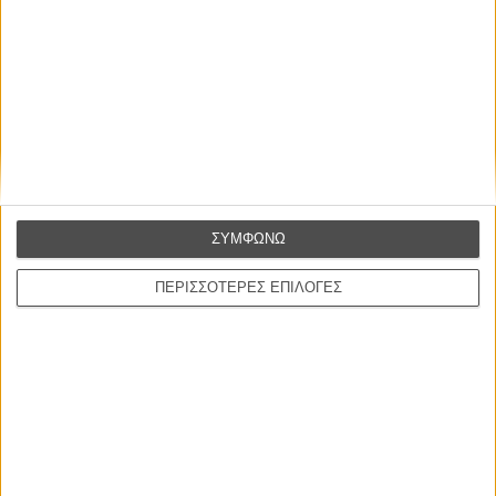
Η επιτυχία είναι υπερτιμημένη. Δεν σε κάνει
καλύτερο, δεν σε πάει πουθενά η επιτυχία. Είναι
απλώς ένα ωραίο, ανεβαστικό, επιφανειακό
συναίσθημα.»
ΣΥΜΦΩΝΩ
Βιμ Βέντερς
ΠΕΡΙΣΣΟΤΕΡΕΣ ΕΠΙΛΟΓΕΣ
Συνέντευξη
ΝΕΕΣ ΤΑΙΝΙΕΣ
Ο Παραχαράκτης
L’ Affaire Bojarski (The Moneymaker)
του Ζαν-Πολ Σαλομέ