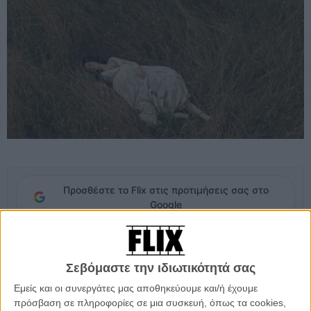
Προσθέστε το Flix στις προτιμήσεις σας στο
Google
Η αγάπη του Χόλιγουντ για την Τζέιν Οστεν φαίνεται πως δεν έχει
τέλος.
Σεβόμαστε την ιδιωτικότητά σας
Εμείς και οι συνεργάτες μας αποθηκεύουμε και/ή έχουμε
Η Focus Features έδωσε στη δημοσιότητα το πρώτο τρέιλερ του
πρόσβαση σε πληροφορίες σε μια συσκευή, όπως τα cookies,
νέου «Λογική και Ευαισθησία», με τη Ντέιζι Εντγκαρ-Τζόουνς να