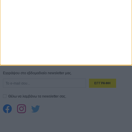
Ο Τζάρεντ Λέτο αρνείται τις καταγγελίες: «Δεν έχω διαπράξει ποτέ
σεξουαλική επίθεση»
30 ΙΟΥΛ
10 καυτές ταινίες (+ 5 δροσερές επανεκδόσεις) για τον Αύγουστο
01
ΑΥΓ
Spider-Man: Καινούργια Μέρα
30 ΜΑΡ
CONNECT
Εγγράψου στο εβδομαδιαίο newsletter μας.
ΕΓΓΡΑΦΗ
Θέλω να λαμβάνω τα newsletter σας.