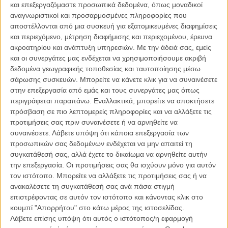
και επεξεργαζόμαστε προσωπικά δεδομένα, όπως μοναδικοί
αναλαμβάνει τον ρόλο της Ελινορ Ντάσγουντ.
αναγνωριστικοί και προσαρμοσμένες πληροφορίες που
αποστέλλονται από μια συσκευή για εξατομικευμένες διαφημίσεις
Στη νέα κινηματογραφική μεταφορά του κλασικού μυθιστορήματος,
και περιεχόμενο, μέτρηση διαφήμισης και περιεχομένου, έρευνα
η πρωταγωνίστρια του «Normal People» πλαισιώνεται από την
ακροατηρίου και ανάπτυξη υπηρεσιών.
Με την άδειά σας, εμείς
Εσμε Κριντ-Μάιλς στον ρόλο της παρορμητικής Μαριάν, ενώ στο
και οι συνεργάτες μας ενδέχεται να χρησιμοποιήσουμε ακριβή
καστ συμμετέχουν επίσης οι Τζορτζ ΜακΚέι, Φρανκ Ντίλεϊν,
δεδομένα γεωγραφικής τοποθεσίας και ταυτοποίησης μέσω
Χέρμπερτ Νόρντρουμ και Φιόνα Σο.
σάρωσης συσκευών. Μπορείτε να κάνετε κλικ για να συναινέσετε
στην επεξεργασία από εμάς και τους συνεργάτες μας όπως
Η ιστορία ακολουθεί τις αδελφές Ντάσγουντ, οι οποίες μετά τον
περιγράφεται παραπάνω. Εναλλακτικά, μπορείτε να αποκτήσετε
θάνατο του πατέρα τους χάνουν σχεδόν ολόκληρη την περιουσία
πρόσβαση σε πιο λεπτομερείς πληροφορίες και να αλλάξετε τις
της οικογένειας και καλούνται να βρουν τη θέση τους σε μια
προτιμήσεις σας πριν συναινέσετε ή να αρνηθείτε να
κοινωνία όπου η οικονομική ασφάλεια και ο γάμος είναι άρρηκτα
συναινέσετε.
Λάβετε υπόψη ότι κάποια επεξεργασία των
συνδεδεμένα. Παράλληλα, οι δύο γυναίκες έρχονται αντιμέτωπες με
προσωπικών σας δεδομένων ενδέχεται να μην απαιτεί τη
διαφορετικές αντιλήψεις για τον έρωτα, την ανεξαρτησία και το
συγκατάθεσή σας, αλλά έχετε το δικαίωμα να αρνηθείτε αυτήν
μέλλον τους.
την επεξεργασία. Οι προτιμήσεις σας θα ισχύουν μόνο για αυτόν
τον ιστότοπο. Μπορείτε να αλλάξετε τις προτιμήσεις σας ή να
ανακαλέσετε τη συγκατάθεσή σας ανά πάσα στιγμή
επιστρέφοντας σε αυτόν τον ιστότοπο και κάνοντας κλικ στο
κουμπί "Απορρήτου" στο κάτω μέρος της ιστοσελίδας.
Λάβετε επίσης υπόψη ότι αυτός ο ιστότοπος/η εφαρμογή