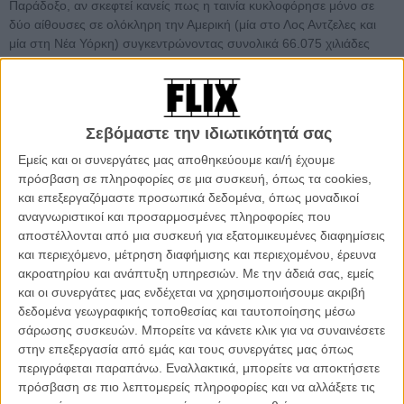
Παράδοξο, αν σκεφτεί κανείς πως η ταινία κυκλοφόρησε μόνο σε
δύο αίθουσες σε ολόκληρη την Αμερική (μία στο Λος Αντζελες και
μία στη Νέα Υόρκη) συγκεντρώνοντας συνολικά 66.075 χιλιάδες
δολάρια στο πρώτο τρίημερο προβολής του.
Μέχρι στιγμής, το «Senna» έχει κυκλοφορήσει σε επτά χώρες
(ανάμεσα τους η Αυστραλία και η Μ. Βρετανία) συγκεντρώνοντας
Σεβόμαστε την ιδιωτικότητά σας
μέχρι σήμερα 7.2 εκατομμύρια δολάρια και ετοιμάζεται για την έξοδο
του στο Μεξικό, τη Νέα Ζηλανδία και την Κορέα μέσα στους
Εμείς και οι συνεργάτες μας αποθηκεύουμε και/ή έχουμε
επόμενους μήνες.
πρόσβαση σε πληροφορίες σε μια συσκευή, όπως τα cookies,
και επεξεργαζόμαστε προσωπικά δεδομένα, όπως μοναδικοί
Η ταινία, που υπήρξε και η αγαπημένη των κριτικών της Αμερικής
αναγνωριστικοί και προσαρμοσμένες πληροφορίες που
για αυτήν την εβδομάδα, θα «ανοίξει» την επόμενη σε 11
αποστέλλονται από μια συσκευή για εξατομικευμένες διαφημίσεις
διαφορετικές πολιτείες εκμεταλλευόμενη το word of mouth που ήδη
και περιεχόμενο, μέτρηση διαφήμισης και περιεχομένου, έρευνα
έχει ξεκινήσει για τον τίτλο του «καλύτερου ντοκιμαντέρ της
ακροατηρίου και ανάπτυξη υπηρεσιών.
Με την άδειά σας, εμείς
χρονιάς».
και οι συνεργάτες μας ενδέχεται να χρησιμοποιήσουμε ακριβή
δεδομένα γεωγραφικής τοποθεσίας και ταυτοποίησης μέσω
Ο υπεύθυνος της Cinetic Media δηλώνει ενθουσιασμένος όχι μόνο
σάρωσης συσκευών. Μπορείτε να κάνετε κλικ για να συναινέσετε
από την κριτική αποδοχή της ταινίας αλλά και από το γεγονός πως
στην επεξεργασία από εμάς και τους συνεργάτες μας όπως
οι δύο αίθουσες γέμισαν όχι μόνο από φανατικούς των αγώνων
περιγράφεται παραπάνω. Εναλλακτικά, μπορείτε να αποκτήσετε
ταχύτητας αλλά και από γυναίκες.
πρόσβαση σε πιο λεπτομερείς πληροφορίες και να αλλάξετε τις