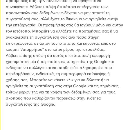
προτιμήσεις σας πριν συναινέσετε ή να αρνηθείτε να
Διαβάστε περισσότερα για το ντοκιμαντέρ εδώ
συναινέσετε.
Λάβετε υπόψη ότι κάποια επεξεργασία των
προσωπικών σας δεδομένων ενδέχεται να μην απαιτεί τη
συγκατάθεσή σας, αλλά έχετε το δικαίωμα να αρνηθείτε αυτήν
Tags:
ΣΕΝΑ,
AYRTON SENNA,
SENNA
την επεξεργασία. Οι προτιμήσεις σας θα ισχύουν μόνο για αυτόν
τον ιστότοπο. Μπορείτε να αλλάξετε τις προτιμήσεις σας ή να
ανακαλέσετε τη συγκατάθεσή σας ανά πάσα στιγμή
επιστρέφοντας σε αυτόν τον ιστότοπο και κάνοντας κλικ στο
κουμπί "Απορρήτου" στο κάτω μέρος της ιστοσελίδας.
Λάβετε επίσης υπόψη ότι αυτός ο ιστότοπος/η εφαρμογή
χρησιμοποιεί μία ή περισσότερες υπηρεσίες της Google και
ενδέχεται να συλλέγει και να αποθηκεύει πληροφορίες που
περιλαμβάνουν, ενδεικτικά, τη συμπεριφορά επίσκεψης ή
χρήσης σας. Μπορείτε να κάνετε κλικ για να δώσετε ή να
αρνηθείτε τη συγκατάθεσή σας στην Google και τις σημάνσεις
τρίτων μερών της για τη χρήση των δεδομένων σας για τους
σκοπούς που καθορίζονται παρακάτω στην ενότητα
συγκατάθεσης της Google.