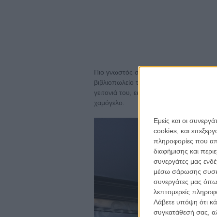
Πιο γνωστός στον νεότερο πληθυσμό τη
βιβλιοπωλείο του, Bibliothèque, στην πλ
γειτονιά του, εκεί κυκλοφορούσε, συνή
χαμόγελο.
Εμείς και οι συνεργ
cookies, και επεξε
πληροφορίες που απο
για ν
διαφήμισης και περι
Η 
συνεργάτες μας ενδέ
με
μέσω σάρωσης συσκευ
συνεργάτες μας όπω
λεπτομερείς πληροφορ
το
ne
Λάβετε υπόψη ότι κά
συγκατάθεσή σας, αλ