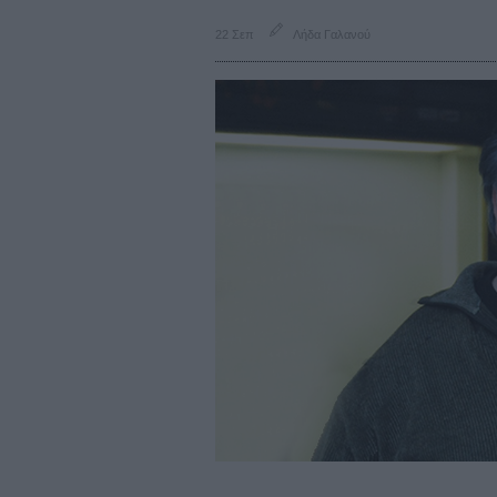
22 Σεπ
Λήδα Γαλανού