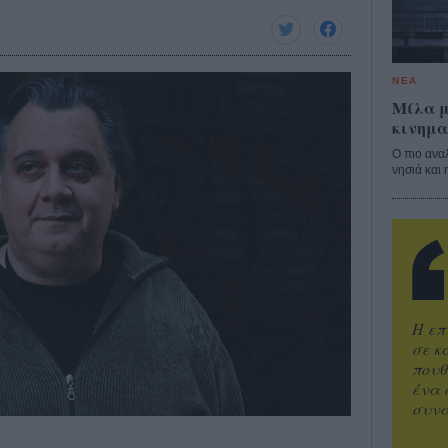
ΝΕΑ
Μίλα μ
κινημα
Ο πιο ανα
νησιά και 
Η επ
σε κ
πουθ
ένα 
συνα