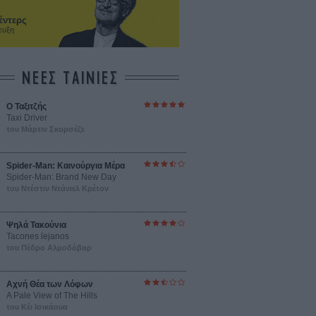
έντερς
ευξη
ΝΕΕΣ ΤΑΙΝΙΕΣ
O Ταξιτζής
Taxi Driver
του Μάρτιν Σκορσέζε
Spider-Man: Καινούργια Μέρα
Spider-Man: Brand New Day
του Ντέστιν Ντάνιελ Κρέτον
Ψηλά Τακούνια
Tacones lejanos
του Πέδρο Αλμοδόβαρ
Αχνή Θέα των Λόφων
A Pale View of The Hills
του Κέι Ισικάουα