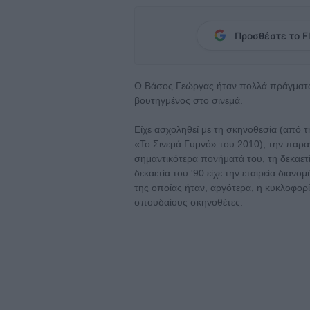
Προσθέστε το Fl
Ο Βάσος Γεώργας ήταν πολλά πράγματα,
βουτηγμένος στο σινεμά.
Είχε ασχοληθεί με τη σκηνοθεσία (από 
«Το Σινεμά Γυμνό» του 2010), την παρα
σημαντικότερα πονήματά του, τη δεκαετί
δεκαετία του '90 είχε την εταιρεία διαν
της οποίας ήταν, αργότερα, η κυκλοφο
σπουδαίους σκηνοθέτες.