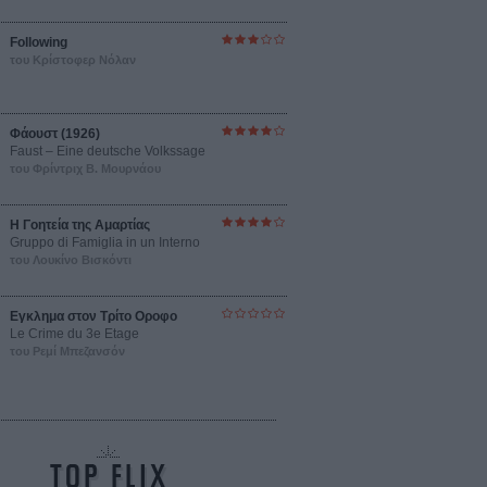
Following
του Κρίστοφερ Νόλαν
Φάουστ (1926)
Faust – Eine deutsche Volkssage
του Φρίντριχ Β. Μουρνάου
Η Γοητεία της Αμαρτίας
Gruppo di Famiglia in un Interno
του Λουκίνο Βισκόντι
Εγκλημα στον Τρίτο Οροφο
Le Crime du 3e Etage
του Ρεμί Μπεζανσόν