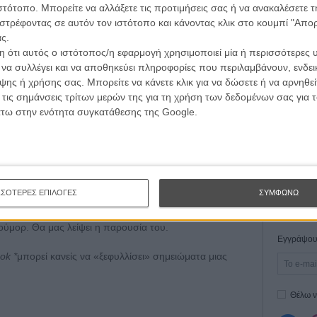
τογραφικές ειδήσεις | νέες ταινίες | πρόγραμμα αιθουσών για όλη την Ελλάδα |
ιστότοπο. Μπορείτε να αλλάξετε τις προτιμήσεις σας ή να ανακαλέσετε
Οδύσ
ές | συνεντεύξεις | απόψεις | αφιερώματα | διαγωνισμοί
στρέφοντας σε αυτόν τον ιστότοπο και κάνοντας κλικ στο κουμπί "Απ
ς.
Save
 ότι αυτός ο ιστότοπος/η εφαρμογή χρησιμοποιεί μία ή περισσότερες 
Καμπ
ι να συλλέγει και να αποθηκεύει πληροφορίες που περιλαμβάνουν, ενδεικ
ΕΓΓΡΑΦΗ
ης ή χρήσης σας. Μπορείτε να κάνετε κλικ για να δώσετε ή να αρνηθε
Ο Τζ
διαπ
 τις σημάνσεις τρίτων μερών της για τη χρήση των δεδομένων σας για
άτω στην ενότητα συγκατάθεσης της Google.
10 κ
τον 
Spid
ΣΣΟΤΕΡΕΣ ΕΠΙΛΟΓΕΣ
ΣΥΜΦΩΝΩ
 αλλά για εμάς, που κινηθήκαμε λίγο παράλληλα μαζί
νθρωπος έξυπνος, πολύ καλλιεργημένος, με βαθειά
ούμορ. Θα μας λείψει η παρουσία του.
Εγγράψου 
ok *
μπορεί κανείς να «ξεφυλλίσει» σημειώματα μιας
Θέλω ν