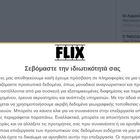
Οι Αρμονί
Werckmei
Μπέλα Τα
O Ταξιτζή
Taxi Drive
Μάρτιν Σκ
ς πόλης έγινε χάρη στο μεγάλο, γεμάτο θησαυρούς
ατεία Εξαρχείων. Ετσι κι αλλιώς τα Εξάρχεια ήταν η
Μια Θέση 
θως μαυροφορεμένος αλλά με φωτεινά, όμορφα μάτια και
A Place in
Τζορτζ Στί
Σεβόμαστε την ιδιωτικότητά σας
άτες μας αποθηκεύουμε και/ή έχουμε πρόσβαση σε πληροφορίες σε μια
Οδύσσεια
The Odys
ργαζόμαστε προσωπικά δεδομένα, όπως μοναδικοί αναγνωριστικοί και 
Κρίστοφε
στέλλονται από μια συσκευή για εξατομικευμένες διαφημίσεις και περ
α τα βλέπεις όλα σινεμά...
εχομένου, έρευνα ακροατηρίου και ανάπτυξη υπηρεσιών.
Με την άδειά σα
Ψηλά Τακ
κινηματογραφική εβδομάδα
Tacones l
χεται να χρησιμοποιήσουμε ακριβή δεδομένα γεωγραφικής τοποθεσίας 
Πέδρο Αλ
 τον τρόπο του flix
ών. Μπορείτε να κάνετε κλικ για να συναινέσετε στην επεξεργασία απ
ς περιγράφεται παραπάνω. Εναλλακτικά, μπορείτε να αποκτήσετε πρό
ίες και να αλλάξετε τις προτιμήσεις σας πριν συναινέσετε ή να αρνηθεί
wsletter
του flix, στο inbox σου
ποια επεξεργασία των προσωπικών σας δεδομένων ενδέχεται να μην απ
λά έχετε το δικαίωμα να αρνηθείτε αυτήν την επεξεργασία. Οι προτιμήσ