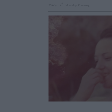
23 Αύγ
Μανώλης Κρανάκης