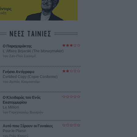
έντερς
ευξη
ΝΕΕΣ ΤΑΙΝΙΕΣ
Ο Παραχαράκτης
L’ Affaire Bojarski (The Moneymaker)
του Ζαν-Πολ Σαλομέ
Γνήσιο Αντίγραφο
Certified Copy (Copie Conforme)
του Αμπάς Κιαροστάμι
Ο Κλειδαράς του Ενός
Εκατομμυρίου
Le Million
του Γκρεγκουάρ Βινιερόν
Αυτό που Ξέρουν οι Γυναίκες
Pour le Plaisir
του Ρεέμ Κερισί