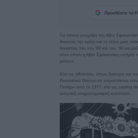
Προσθέστε το Fl
Για όσους γνώριζαν την Αβετ Σφακιανάκη,
θανατός της ορίζει και το τέλος μιας ολ
δεκαετίας του του '80 και του ΄90 και 
στον οποίο η Αβετ Σφακιανάκη υπήρξε π
ρόλους.
Είτε ως ηθοποιός, όπως ξεκίνησε και την
Θεσσαλικό Θέατρο σε παραστάσεις όπως
Ποτάμι» από το 1977, είτε ως casting d
ελληνική κινηματογραφική κοινότητα.