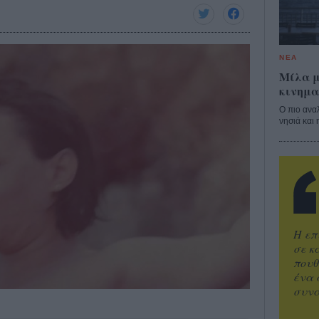
ΝΕΑ
Μίλα μ
κινημα
Ο πιο ανα
νησιά και 
Η επ
σε κ
πουθ
ένα 
συνα