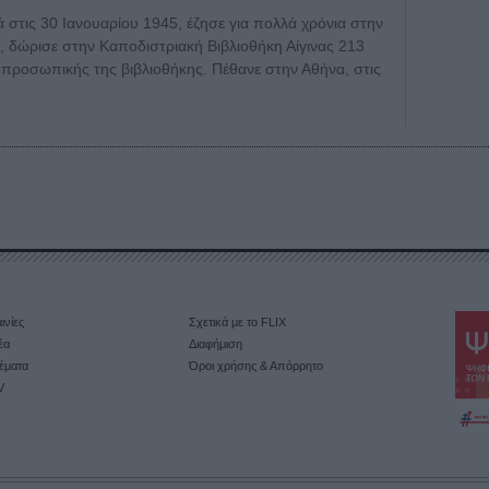
 στις 30 Ιανουαρίου 1945, έζησε για πολλά χρόνια στην
, δώρισε στην Καποδιστριακή Βιβλιοθήκη Αίγινας 213
 προσωπικής της βιβλιοθήκης. Πέθανε στην Αθήνα, στις
ινίες
Σχετικά με το FLIX
έα
Διαφήμιση
έματα
Όροι χρήσης & Απόρρητο
V