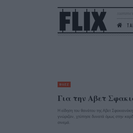
summer
ΤΑ
BUZZ
Για την Αβετ Σφακ
Η είδηση του θανάτου της Αβετ Σφακιανάκ
γνώριζαν, χτύπησε δυνατά όμως στην καρδι
σινεμά.