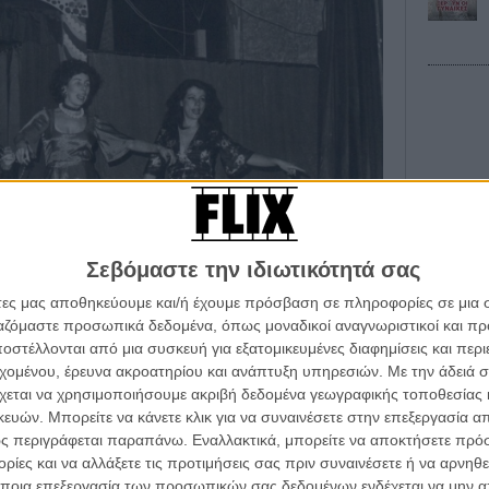
Οι Αρμονί
Werckmei
Μπέλα Τα
Μια Θέση 
Σεβόμαστε την ιδιωτικότητά σας
A Place in
Τζορτζ Στί
άτες μας αποθηκεύουμε και/ή έχουμε πρόσβαση σε πληροφορίες σε μια
ργαζόμαστε προσωπικά δεδομένα, όπως μοναδικοί αναγνωριστικοί και 
Οδύσσεια
στέλλονται από μια συσκευή για εξατομικευμένες διαφημίσεις και περ
The Odys
Κρίστοφε
εχομένου, έρευνα ακροατηρίου και ανάπτυξη υπηρεσιών.
Με την άδειά σα
ση «Της Λαρίσης το Ποτάμι», 1977 (αρχείο: Θεσσαλικό
χεται να χρησιμοποιήσουμε ακριβή δεδομένα γεωγραφικής τοποθεσίας 
Ψηλά Τακ
ών. Μπορείτε να κάνετε κλικ για να συναινέσετε στην επεξεργασία απ
Tacones l
Πέδρο Αλ
ς περιγράφεται παραπάνω. Εναλλακτικά, μπορείτε να αποκτήσετε πρό
νιά δημιουργών, όπως ο Γιώργος Πανουσόπουλος και ο
ίες και να αλλάξετε τις προτιμήσεις σας πριν συναινέσετε ή να αρνηθεί
ετέφερε στην Ελλάδα από την Νέα Υόρκη όπου και το
Ο Παραχα
ποια επεξεργασία των προσωπικών σας δεδομένων ενδέχεται να μην απ
ότε, αργότερα director, στο γραφείο της στο Κολωνάκι,