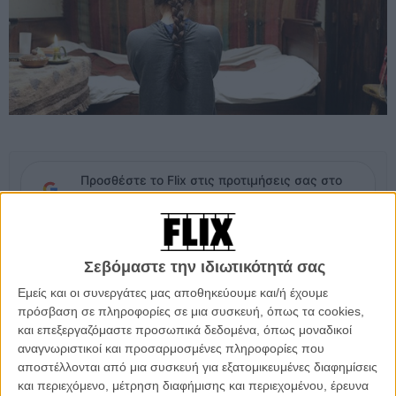
Προσθέστε το Flix στις προτιμήσεις σας στο
Google
Βασισμένη σε μια
αληθινή, τραγική ιστορία
, η πρώτη προσωπική
Σεβόμαστε την ιδιωτικότητά σας
ταινία του βραβευμένου με Χρυσό Φοίνικα Ρουμάνου σκηνοθέτη
μετά το «4 Μήνες, 3 Εβδομάδες, 2 Μέρες», μοιάζει πολύ πιθανό να
Εμείς και οι συνεργάτες μας αποθηκεύουμε και/ή έχουμε
βρεθεί ξανά στο διαγωνιστικό των Καννών.
πρόσβαση σε πληροφορίες σε μια συσκευή, όπως τα cookies,
και επεξεργαζόμαστε προσωπικά δεδομένα, όπως μοναδικοί
Εκτός από τις πρώτες φωτογραφίες, αυτή είναι η επίσημη σύνοψη
αναγνωριστικοί και προσαρμοσμένες πληροφορίες που
της υπόθεσης:Σε ένα απομονωμένο ορθόδοξο μοναστήρι στην
αποστέλλονται από μια συσκευή για εξατομικευμένες διαφημίσεις
Ρουμανία, η Αλίνα συναντά ξανά την Βοϊτσίτα, μετά από τρία χρόνια
και περιεχόμενο, μέτρηση διαφήμισης και περιεχομένου, έρευνα