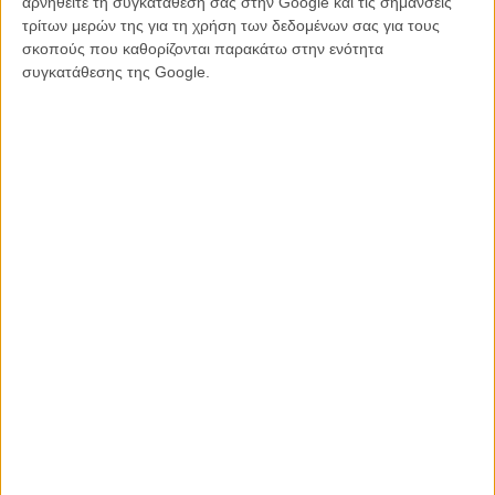
αρνηθείτε τη συγκατάθεσή σας στην Google και τις σημάνσεις
τρίτων μερών της για τη χρήση των δεδομένων σας για τους
Δείτε τις φωτογραφίες στο gallery και
διαβάστε περισσότερα
για την
σκοπούς που καθορίζονται παρακάτω στην ενότητα
ταινία και την αληθινή ιστορία στην οποία βασίστηκε
συγκατάθεσης της Google.
Tags:
Κριστιάν Μουντζίου,
beyond the Hills
ΜΗ ΧΑΣΕΤΕ