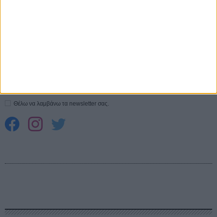
Spider-Man: Καινούργια Μέρα
30 ΜΑΡ
CONNECT
Εγγράψου στο εβδομαδιαίο newsletter μας.
ΕΓΓΡΑΦΗ
Θέλω να λαμβάνω τα newsletter σας.