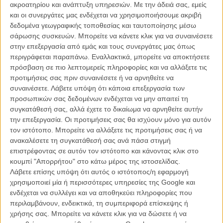
στη Γερμανία. Οι δυο κοπέλες γνωρίζονται από μικρά κορίτσια,
ακροατηρίου και ανάπτυξη υπηρεσιών.
Με την άδειά σας, εμείς
έχοντας μεγαλώσει στο ίδιο ορφανοτροφείο, στηρίζει και αγαπά η
και οι συνεργάτες μας ενδέχεται να χρησιμοποιήσουμε ακριβή
μία την άλλη. Η Αλίνα ζητά από την Βοϊτσίτα να αφήσει τη μονή και
δεδομένα γεωγραφικής τοποθεσίας και ταυτοποίησης μέσω
να φύγει μαζί της στη Γερμανία, αλλά εκείνη αρνείται, έχοντας βρει
σάρωσης συσκευών. Μπορείτε να κάνετε κλικ για να συναινέσετε
καταφύγιο στην πίστη και μια νέα οικογένεια δίπλα στις μοναχές και
στην επεξεργασία από εμάς και τους συνεργάτες μας όπως
τον ιερέα του μοναστηριού. Η Αλίνα δεν μπορεί να κατανοήσει την
περιγράφεται παραπάνω. Εναλλακτικά, μπορείτε να αποκτήσετε
απόφαση της φίλης της και όντας ήδη σε εύθραυστη ψυχολογική
πρόσβαση σε πιο λεπτομερείς πληροφορίες και να αλλάξετε τις
κατάσταση καταρρέει.
προτιμήσεις σας πριν συναινέσετε ή να αρνηθείτε να
συναινέσετε.
Λάβετε υπόψη ότι κάποια επεξεργασία των
Μετά από μια σύντομη παραμονή στο νοσοκομείο, η Αλίνα
προσωπικών σας δεδομένων ενδέχεται να μην απαιτεί τη
επιστρέφει στο μοναστήρι, αλλά βρίσκεται πια εκτός ελέγχου.
συγκατάθεσή σας, αλλά έχετε το δικαίωμα να αρνηθείτε αυτήν
Απόλυτα κτητική απέναντι στην Βοϊτσίτα, προκαλεί προβλήματα
την επεξεργασία. Οι προτιμήσεις σας θα ισχύουν μόνο για αυτόν
στις μοναχές. Στην διάρκεια μιας νέας νευρικής κρίσης, μπαίνει
τον ιστότοπο. Μπορείτε να αλλάξετε τις προτιμήσεις σας ή να
γυμνή στην εκκλησία του μοναστηριού έχοντας περάσει τα όρια της
ανακαλέσετε τη συγκατάθεσή σας ανά πάσα στιγμή
τρέλας. Ο ιερέας του μοναστηριού, αποφασίζει να δοκιμάσει έναν
επιστρέφοντας σε αυτόν τον ιστότοπο και κάνοντας κλικ στο
εξορκισμό. Στην παγωμένη εκκλησία της μονής, η Αλίνα δένεται σε
κουμπί "Απορρήτου" στο κάτω μέρος της ιστοσελίδας.
μια ξύλινη σανίδα, νηστική και δίχως νερό, όσο οι μοναχές και ο
Λάβετε επίσης υπόψη ότι αυτός ο ιστότοπος/η εφαρμογή
ιερέας προσεύχονται για τη σωτηρία της. Αλλά είναι πολύ αργά. Την
χρησιμοποιεί μία ή περισσότερες υπηρεσίες της Google και
επόμενη μέρα, εξουθενωμένη, πεθαίνει. Στο νοσοκομείο, οι γιατροί
ενδέχεται να συλλέγει και να αποθηκεύει πληροφορίες που
προσέχουν τα σημάδια της κακομεταχείρισης στο σώμα της. Οι
περιλαμβάνουν, ενδεικτικά, τη συμπεριφορά επίσκεψης ή
γιατροί καλούν την αστυνομία και μια έρευνα για τα αίτια του
χρήσης σας. Μπορείτε να κάνετε κλικ για να δώσετε ή να
θανάτου της ξεκινά.