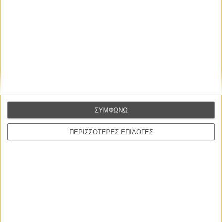
Η επιτυχία είναι υπερτιμημένη. Δεν σε κάνει
καλύτερο, δεν σε πάει πουθενά η επιτυχία. Είναι
απλώς ένα ωραίο, ανεβαστικό, επιφανειακό
συναίσθημα.»
ΣΥΜΦΩΝΩ
Βιμ Βέντερς
ΠΕΡΙΣΣΟΤΕΡΕΣ ΕΠΙΛΟΓΕΣ
Συνέντευξη
ΝΕΕΣ ΤΑΙΝΙΕΣ
Ο Παραχαράκτης
L’ Affaire Bojarski (The Moneymaker)
του Ζαν-Πολ Σαλομέ