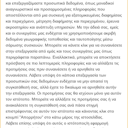
και επεξεργαζόμαστε προσωπικά δεδομένα, όπως μοναδικοί
κομμάτι τους «Seven Seas» στην τελευταία του ταινία
«The King of
αναγνωριστικοί και προσαρμοσμένες πληροφορίες που
Burgundy»
και κάπως έτσι βρέθηκε να σκηνοθετεί το κλιπ για το
αποστέλλονται από μια συσκευή για εξατομικευμένες διαφημίσεις
πρώτο single από το νέο τους δίσκο.
και περιεχόμενο, μέτρηση διαφήμισης και περιεχομένου, έρευνα
ακροατηρίου και ανάπτυξη υπηρεσιών.
Με την άδειά σας, εμείς
Το βίντεο, ονειρικό και απόκοσμο, θα μπορούσε να είναι credit
και οι συνεργάτες μας ενδέχεται να χρησιμοποιήσουμε ακριβή
sequence σε μια από τις ταινίες του, ή outakes από το πρώτο του
δεδομένα γεωγραφικής τοποθεσίας και ταυτοποίησης μέσω
φιλμ «Katalin Varga», αφού είναι γυρισμένο στα ίδια μέρη με εκείνο.
σάρωσης συσκευών. Μπορείτε να κάνετε κλικ για να συναινέσετε
στην επεξεργασία από εμάς και τους συνεργάτες μας όπως
περιγράφεται παραπάνω. Εναλλακτικά, μπορείτε να αποκτήσετε
πρόσβαση σε πιο λεπτομερείς πληροφορίες και να αλλάξετε τις
προτιμήσεις σας πριν συναινέσετε ή να αρνηθείτε να
συναινέσετε.
Λάβετε υπόψη ότι κάποια επεξεργασία των
προσωπικών σας δεδομένων ενδέχεται να μην απαιτεί τη
συγκατάθεσή σας, αλλά έχετε το δικαίωμα να αρνηθείτε αυτήν
την επεξεργασία. Οι προτιμήσεις σας θα ισχύουν μόνο για αυτόν
τον ιστότοπο. Μπορείτε να αλλάξετε τις προτιμήσεις σας ή να
ανακαλέσετε τη συγκατάθεσή σας ανά πάσα στιγμή
επιστρέφοντας σε αυτόν τον ιστότοπο και κάνοντας κλικ στο
κουμπί "Απορρήτου" στο κάτω μέρος της ιστοσελίδας.
Λάβετε επίσης υπόψη ότι αυτός ο ιστότοπος/η εφαρμογή
«Στις απέραντες κοιλάδες της Ουγγαρίας, μπορεί κανείς, σχεδόν να