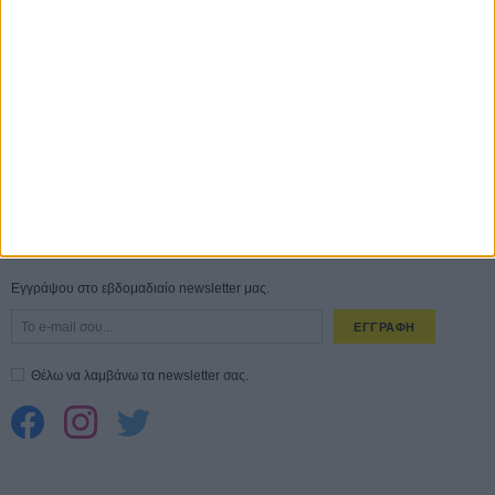
ΑΥΓ
Ο Τζάρεντ Λέτο αρνείται τις καταγγελίες: «Δεν έχω διαπράξει ποτέ
σεξουαλική επίθεση»
30 ΙΟΥΛ
10 καυτές ταινίες (+ 5 δροσερές επανεκδόσεις) για τον Αύγουστο
01
ΑΥΓ
Spider-Man: Καινούργια Μέρα
30 ΜΑΡ
CONNECT
Εγγράψου στο εβδομαδιαίο newsletter μας.
ΕΓΓΡΑΦΗ
Θέλω να λαμβάνω τα newsletter σας.