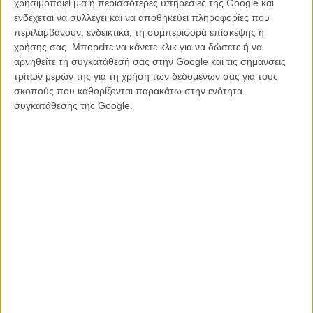
χρησιμοποιεί μία ή περισσότερες υπηρεσίες της Google και
ακούσει αυτή τη μουσική να αντηχεί στην ατέλειωτη ανοιχτωσιά»
ενδέχεται να συλλέγει και να αποθηκεύει πληροφορίες που
λέει ο Στρίκλαντ, μιλώντας για το κλιπ που σκηνοθέτησε. «Τρεις
περιλαμβάνουν, ενδεικτικά, τη συμπεριφορά επίσκεψης ή
άνθρωποι περάσαμε τρεις μέρες σε αυτές τις κοιλάδες με την
χρήσης σας. Μπορείτε να κάνετε κλικ για να δώσετε ή να
μουσική των Flying Saucer Attack και προσπαθούσαμε να
αρνηθείτε τη συγκατάθεσή σας στην Google και τις σημάνσεις
θυμηθούμε πως λειτουργούν τα φωτόμετρα, όσο παρατηρούσαμε
τρίτων μερών της για τη χρήση των δεδομένων σας για τους
έναν κόσμο από τον οποίο η ανθρωπότητα απομακρύνεται σιγά
σκοπούς που καθορίζονται παρακάτω στην ενότητα
σιγά».
συγκατάθεσης της Google.
Αυτό είναι και το πρώτο κλιπ που σκηνοθετεί ο Στρίκλαντ και είναι
τόσο ιδιαίτερο όσο και οι ταινίες του. Δείτε το πιο κάτω.