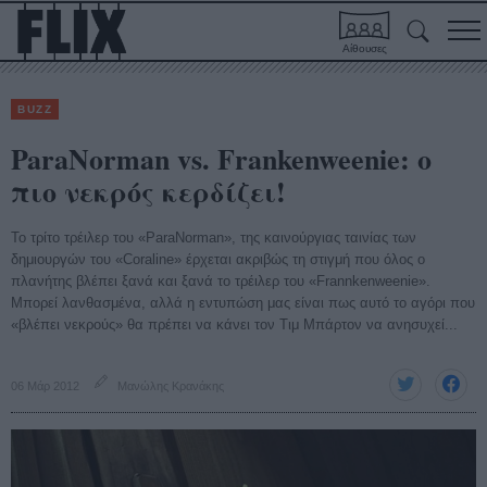
Αίθουσες
BUZZ
ParaΝorman vs. Frankenweenie: ο
πιο νεκρός κερδίζει!
To τρίτο τρέιλερ του «ParaΝorman», της καινούργιας ταινίας των
δημιουργών του «Coraline» έρχεται ακριβώς τη στιγμή που όλος ο
πλανήτης βλέπει ξανά και ξανά το τρέιλερ του «Frannkenweenie».
Μπορεί λανθασμένα, αλλά η εντυπώση μας είναι πως αυτό το αγόρι που
«βλέπει νεκρούς» θα πρέπει να κάνει τον Τιμ Μπάρτον να ανησυχεί...
06 Μάρ 2012
Μανώλης Κρανάκης