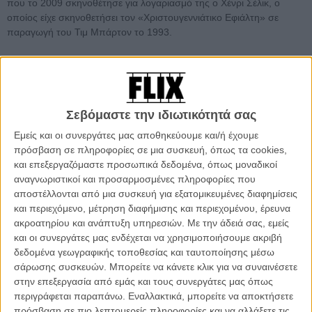
που το 2009 σκηνοθέτησε για λογαριασμό της ο Χένρι Σέλικ, ο
οποίος είχε σκηνοθετήσει τον «Χριστουγεννιάτικο Εφιάλτη» σε
παραγωγή του Τιμ Μπάρτον το 1993.
Και απ' όσο μπορεί κανείς να καταλάβει από τα τρέιλερ που έχουν
ήδη κυκλοφορήσει, θα καταφέρει όχι μόνο να ξεπεράσει το
«Coraline» σε εμπορική επιτυχία, αλλά και να αφήσει έναν κλασικό
ήρωα στο πρόσωπο του Νόρμαν για τις γενιές που θα
Σεβόμαστε την ιδιωτικότητά σας
ακολουθήσουν.
Εμείς και οι συνεργάτες μας αποθηκεύουμε και/ή έχουμε
Στο ρόλο ενός παιδιού που βλέπει νεκρούς, ο Νορμαν δεν είναι
πρόσβαση σε πληροφορίες σε μια συσκευή, όπως τα cookies,
απλά ο αρχετυπικός μπόμπιρας που κανείς δεν πιστεύει ότι είναι
και επεξεργαζόμαστε προσωπικά δεδομένα, όπως μοναδικοί
«φυσιολογικός». Γιατί απλά δεν είναι. Σε μια ιστορία ενηλικίωσης
αναγνωριστικοί και προσαρμοσμένες πληροφορίες που
που θα λάτρευε ο Τιμ Μπάρτον, θα ζήλευε ο Νιλ Γκέιμαν
αποστέλλονται από μια συσκευή για εξατομικευμένες διαφημίσεις
(συγγραφέας του «Coraline») και σκηνές που θυμίζουν από το
και περιεχόμενο, μέτρηση διαφήμισης και περιεχομένου, έρευνα
«Beetlejuice» μέχρι τον «Ψαλιδοχέρη», το «ParaNorman» μοιάζει με
ακροατηρίου και ανάπτυξη υπηρεσιών.
Με την άδειά σας, εμείς
το «Frankenweenie» σε περισσότερα σημεία εκτός από το ότι
και οι συνεργάτες μας ενδέχεται να χρησιμοποιήσουμε ακριβή
μοιράζονται σχεδόν το ίδιο logo.
δεδομένα γεωγραφικής τοποθεσίας και ταυτοποίησης μέσω
σάρωσης συσκευών. Μπορείτε να κάνετε κλικ για να συναινέσετε
Δείτε το τρίτο τρέιλερ της ταινίας παρακάτω και διαβάστε
στην επεξεργασία από εμάς και τους συνεργάτες μας όπως
περισσότερα για το
«ParaNorman»
και το
«Frankenweenie»
. Το
περιγράφεται παραπάνω. Εναλλακτικά, μπορείτε να αποκτήσετε
Φθινόπωρο του 2012 (το πρώτο βγαίνει τον Σεπτέμβριο, το
πρόσβαση σε πιο λεπτομερείς πληροφορίες και να αλλάξετε τις