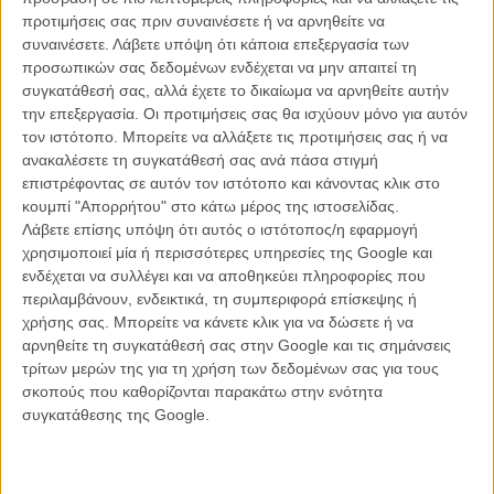
δεύτερο τον Οκτώβριο) θα ξέρουμε τι άλλο τα ενώνει...
προτιμήσεις σας πριν συναινέσετε ή να αρνηθείτε να
συναινέσετε.
Λάβετε υπόψη ότι κάποια επεξεργασία των
Και μην ξεχνάτε: «Δεν υπάρχει τίποτα κακό στο να φοβάσαι, από τη
προσωπικών σας δεδομένων ενδέχεται να μην απαιτεί τη
στιγμή που δεν θα επιτρέψεις ποτέ στο φόβο να αλλάξει αυτό που
συγκατάθεσή σας, αλλά έχετε το δικαίωμα να αρνηθείτε αυτήν
είσαι»!
την επεξεργασία. Οι προτιμήσεις σας θα ισχύουν μόνο για αυτόν
τον ιστότοπο. Μπορείτε να αλλάξετε τις προτιμήσεις σας ή να
ανακαλέσετε τη συγκατάθεσή σας ανά πάσα στιγμή
Tags:
ParaNorman,
FRANKENWEENIE,
Τιμ Μπάρτον
επιστρέφοντας σε αυτόν τον ιστότοπο και κάνοντας κλικ στο
κουμπί "Απορρήτου" στο κάτω μέρος της ιστοσελίδας.
Λάβετε επίσης υπόψη ότι αυτός ο ιστότοπος/η εφαρμογή
χρησιμοποιεί μία ή περισσότερες υπηρεσίες της Google και
ενδέχεται να συλλέγει και να αποθηκεύει πληροφορίες που
περιλαμβάνουν, ενδεικτικά, τη συμπεριφορά επίσκεψης ή
χρήσης σας. Μπορείτε να κάνετε κλικ για να δώσετε ή να
αρνηθείτε τη συγκατάθεσή σας στην Google και τις σημάνσεις
τρίτων μερών της για τη χρήση των δεδομένων σας για τους
σκοπούς που καθορίζονται παρακάτω στην ενότητα
συγκατάθεσης της Google.