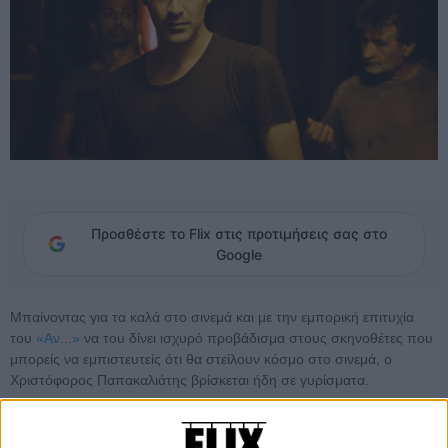
Προσθέστε το Flix στις προτιμήσεις σας στο
Google
Μπαίνοντας για τα καλά στο σινεμά και με την εμπορική επιτυχία
του
«Αν...»
να του δίνει ισχυρό προβάδισμα στους σκηνοθέτες που
μπορείς να εμπιστευτείς ότι θα στείλουν κόσμο στο σινεμά, ο
Χριστόφορος Παπακαλιάτης βρίσκεται ήδη σε γυρίσματα.
Η δεύτερη (πιο φιλόδοξη) μεγάλου μήκους ταινία του, που ακόμη
δεν έχει τίτλο, είναι σύμφωνα με την επίσημη ανακοίνωση της