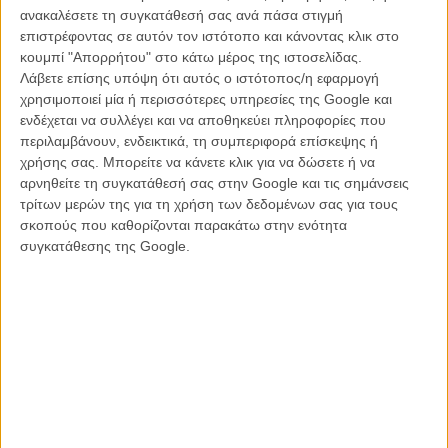
ανακαλέσετε τη συγκατάθεσή σας ανά πάσα στιγμή
Διαβάστε ακόμη:
επιστρέφοντας σε αυτόν τον ιστότοπο και κάνοντας κλικ στο
κουμπί "Απορρήτου" στο κάτω μέρος της ιστοσελίδας.
Χριστόφορος Παπακαλιάτης: «Σ΄ ένα παραμύθι χωράνε τα
Λάβετε επίσης υπόψη ότι αυτός ο ιστότοπος/η εφαρμογή
πάντα»
χρησιμοποιεί μία ή περισσότερες υπηρεσίες της Google και
Η γνώμη του Flix για το «Αν...»
ενδέχεται να συλλέγει και να αποθηκεύει πληροφορίες που
περιλαμβάνουν, ενδεικτικά, τη συμπεριφορά επίσκεψης ή
Δείτε παρακάτω μερικές φωτογραφίες από τα γυρίσματα:
χρήσης σας. Μπορείτε να κάνετε κλικ για να δώσετε ή να
αρνηθείτε τη συγκατάθεσή σας στην Google και τις σημάνσεις
τρίτων μερών της για τη χρήση των δεδομένων σας για τους
σκοπούς που καθορίζονται παρακάτω στην ενότητα
συγκατάθεσης της Google.