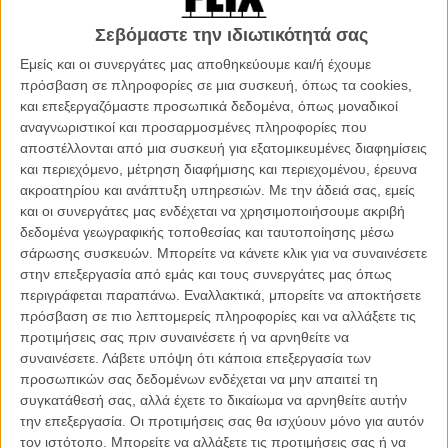
εταιρείας παραγωγής «μια ερωτική τριλογία που στο τέλος όμως
Σεβόμαστε την ιδιωτικότητά σας
αποκτά κοινό φινάλε. Ηθοποιοί από Συρία, Ευρώπη και Αμερική θα
ενώσουν τις δυνάμεις τους με τους κεντρικούς Έλληνες
Εμείς και οι συνεργάτες μας αποθηκεύουμε και/ή έχουμε
πρωταγωνιστές της ταινίας προκειμένου να αφηγηθούν τις ερωτικές
πρόσβαση σε πληροφορίες σε μια συσκευή, όπως τα cookies,
ιστορίες που γεννιούνται ανάμεσα σε Έλληνες και ξένους πολίτες
και επεξεργαζόμαστε προσωπικά δεδομένα, όπως μοναδικοί
στην Ελλάδα του σήμερα. Κάθε ιστορία κι ένας διαφορετικός τίτλος.
αναγνωριστικοί και προσαρμοσμένες πληροφορίες που
Κάθε ιστορία και μια διαφορετική οπτική πάνω στο αιώνιο θέμα του
αποστέλλονται από μια συσκευή για εξατομικευμένες διαφημίσεις
έρωτα.»
και περιεχόμενο, μέτρηση διαφήμισης και περιεχομένου, έρευνα
ακροατηρίου και ανάπτυξη υπηρεσιών.
Με την άδειά σας, εμείς
Τη στιγμή που γράφονται αυτές οι γραμμές ο Χριστόφορος
και οι συνεργάτες μας ενδέχεται να χρησιμοποιήσουμε ακριβή
Παπακαλιάτης που υπογράφει και το σενάριο, βρίσκεται στα
δεδομένα γεωγραφικής τοποθεσίας και ταυτοποίησης μέσω
γυρίσματα του πρώτου μέρους της ταινίας, ενώ το δεύτερο και το
σάρωσης συσκευών. Μπορείτε να κάνετε κλικ για να συναινέσετε
τρίτο θα γυριστούν στα τέλη Σεπτεμβρίου. Στην πρώτη αυτή ιστορία
στην επεξεργασία από εμάς και τους συνεργάτες μας όπως
πρωταγωνιστούν ο Μηνάς Χατζησάββας, η πρωτοεμφανιζόμενη
περιγράφεται παραπάνω. Εναλλακτικά, μπορείτε να αποκτήσετε
Νίκη Βακάλη και ο Ταουφίκ Μπαρχόμ.
πρόσβαση σε πιο λεπτομερείς πληροφορίες και να αλλάξετε τις
προτιμήσεις σας πριν συναινέσετε ή να αρνηθείτε να
Η ταινία είναι μια παραγωγή της Plus Productions S.A., σε
συναινέσετε.
Λάβετε υπόψη ότι κάποια επεξεργασία των
συμπαραγωγή με τον Alpha τον ΟΤΕ TV και την Aegean,
προσωπικών σας δεδομένων ενδέχεται να μην απαιτεί τη
παραγωγοί είναι ο Κώστας Σούσουλας και ο Χριστόφορος
συγκατάθεσή σας, αλλά έχετε το δικαίωμα να αρνηθείτε αυτήν
Παπακαλιάτης και η διανομή της ταινίας ανήκει, όπως και το «Αν...»,
την επεξεργασία. Οι προτιμήσεις σας θα ισχύουν μόνο για αυτόν
στη Village.
τον ιστότοπο. Μπορείτε να αλλάξετε τις προτιμήσεις σας ή να