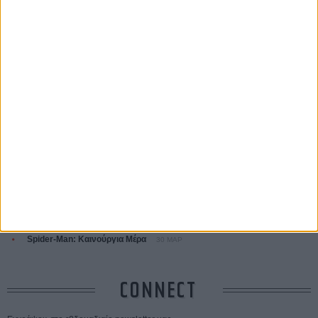
ΤΑ ΠΙΟ
ΔΙΑΒΑΣΜΕΝΑ
Οδύσσεια
01 ΙΟΥΛ
Save the Date! Δείτε πρώτοι το «Σεξ και Αίμα στο Καμπ Μίασμα»!
05
ΑΥΓ
Ο Τζάρεντ Λέτο αρνείται τις καταγγελίες: «Δεν έχω διαπράξει ποτέ
σεξουαλική επίθεση»
30 ΙΟΥΛ
10 καυτές ταινίες (+ 5 δροσερές επανεκδόσεις) για τον Αύγουστο
01
ΑΥΓ
Spider-Man: Καινούργια Μέρα
30 ΜΑΡ
CONNECT