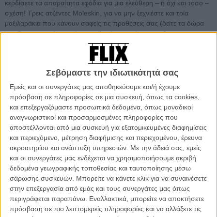
κερδίσετε τα απαραίτητα εφόδια για μια ελεύθερη – ή όχι και τόσο –
σχέση! Τρεις ατζέντες Moleskin, για να μην ξεχνιέστε και τρία
μαξιλαράκια που κάνουν σαφείς τις προθέσεις σας (δείτε τα δώρα
του διαγωνισμού στο photo gallery), περιμένουν να βρουν
ιδιοκτήτη.
Για να συμμετάσχετε στο διαγωνισμό, γράψτε μας παρακάτω
Σεβόμαστε την ιδιωτικότητά σας
στα σχόλια: ποια ατάκα, «δανεισμένη» από ταινία, έχετε
χρησιμοποιήσει φλερτάροντας;
Εμείς και οι συνεργάτες μας αποθηκεύουμε και/ή έχουμε
πρόσβαση σε πληροφορίες σε μια συσκευή, όπως τα cookies,
Θυμηθείτε, όταν υποβάλλετε το σχόλιό σας, να σημειώσετε και το
και επεξεργαζόμαστε προσωπικά δεδομένα, όπως μοναδικοί
email σας – δεν εμφανίζεται στο site, αλλά το χρειαζόμαστε για να
αναγνωριστικοί και προσαρμοσμένες πληροφορίες που
σας ενημερώσουμε εάν κερδίσετε.
αποστέλλονται από μια συσκευή για εξατομικευμένες διαφημίσεις
και περιεχόμενο, μέτρηση διαφήμισης και περιεχομένου, έρευνα
Ο διαγωνισμός λήγει το βράδυ της Τρίτης, 4 Οκτωβρίου και οι
ακροατηρίου και ανάπτυξη υπηρεσιών.
Με την άδειά σας, εμείς
νικητές θα κληρωθούν και θ’ ανακοινωθούν το πρωί της Τετάρτης.
και οι συνεργάτες μας ενδέχεται να χρησιμοποιήσουμε ακριβή
δεδομένα γεωγραφικής τοποθεσίας και ταυτοποίησης μέσω
σάρωσης συσκευών. Μπορείτε να κάνετε κλικ για να συναινέσετε
Tags:
όχι μόνο φίλοι,
Τζάστιν Τίμπερλεϊκ,
μίλα κούνις,
FRIENDS
στην επεξεργασία από εμάς και τους συνεργάτες μας όπως
WITH BENEFITS,
justin timberlake,
mila kunis
περιγράφεται παραπάνω. Εναλλακτικά, μπορείτε να αποκτήσετε
πρόσβαση σε πιο λεπτομερείς πληροφορίες και να αλλάξετε τις