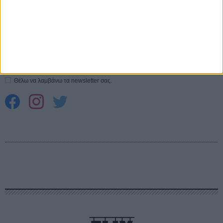
CONNECT
Εγγράψου στο εβδομαδιαίο newsletter μας.
ΕΓΓΡΑΦΗ
Θέλω να λαμβάνω τα newsletter σας.