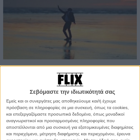
Προσθέστε το Flix στις προτιμήσεις σας στο
Google
Σεβόμαστε την ιδιωτικότητά σας
Εμείς και οι συνεργάτες μας αποθηκεύουμε και/ή έχουμε
πρόσβαση σε πληροφορίες σε μια συσκευή, όπως τα cookies,
Το δεύτερο άλμπουμ των Βρετανών Mumford and Sons «Babel»,
και επεξεργαζόμαστε προσωπικά δεδομένα, όπως μοναδικοί
που κυκλοφόρησε τον Σεπτέμβριο, είναι ήδη το πιο εμπορικό της
αναγνωριστικοί και προσαρμοσμένες πληροφορίες που
χρονιάς σε Μ.Βρετανία και Αμερική, ενώ η φήμη του συγκροτήματος
αποστέλλονται από μια συσκευή για εξατομικευμένες διαφημίσεις
μοιάζει πλέον να εξαπλώνεται με ρυθμούς power folk, όρος που
και περιεχόμενο, μέτρηση διαφήμισης και περιεχομένου, έρευνα
ταιριάζει ακριβώς στη μουσική που φτιάχνουν...