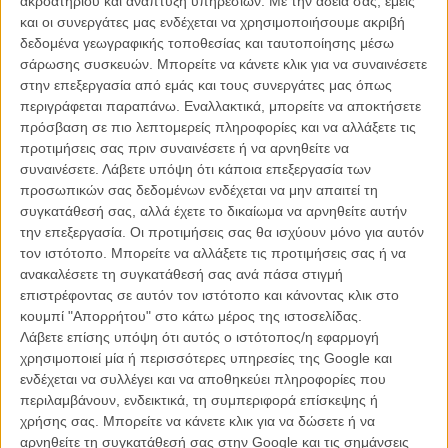
ακροατηρίου και ανάπτυξη υπηρεσιών.
Με την άδειά σας, εμείς
και οι συνεργάτες μας ενδέχεται να χρησιμοποιήσουμε ακριβή
Μετά το «I Will Wait», το πρώτο single που κυκλοφόρησε από το
δεδομένα γεωγραφικής τοποθεσίας και ταυτοποίησης μέσω
«Babel», οι Mumford and Sons κυκλοφορούν το «Lover of Light»
σάρωσης συσκευών. Μπορείτε να κάνετε κλικ για να συναινέσετε
και εμπιστεύονται για το απολαυστικό βίντεο κλιπ του τον Ιντρις
στην επεξεργασία από εμάς και τους συνεργάτες μας όπως
Ελμπα, τον Βρετανό μαύρο ηθοποιό που έγινε γνωστός από την
περιγράφεται παραπάνω. Εναλλακτικά, μπορείτε να αποκτήσετε
τηλεόραση (Χρυσή Σφαίρα και Υποψηφιότητα για βραβείο Εμμυ για
πρόσβαση σε πιο λεπτομερείς πληροφορίες και να αλλάξετε τις
το «Luther») και έχει πρωταγωνιστήσει μέχρι σήμερα από το
προτιμήσεις σας πριν συναινέσετε ή να αρνηθείτε να
«American Gangster» του Μάικλ Μαν μέχρι τον «Προμηθέα» του
συναινέσετε.
Λάβετε υπόψη ότι κάποια επεξεργασία των
Ρίντλεϊ Σκοτ.
προσωπικών σας δεδομένων ενδέχεται να μην απαιτεί τη
συγκατάθεσή σας, αλλά έχετε το δικαίωμα να αρνηθείτε αυτήν
Δείτε το παρακάτω και δυναμώστε τη φωνή. Δεν υπάρχει κανένας
την επεξεργασία. Οι προτιμήσεις σας θα ισχύουν μόνο για αυτόν
άλλος τρόπος για να το λατρέψετε...
τον ιστότοπο. Μπορείτε να αλλάξετε τις προτιμήσεις σας ή να
ανακαλέσετε τη συγκατάθεσή σας ανά πάσα στιγμή
επιστρέφοντας σε αυτόν τον ιστότοπο και κάνοντας κλικ στο
κουμπί "Απορρήτου" στο κάτω μέρος της ιστοσελίδας.
Λάβετε επίσης υπόψη ότι αυτός ο ιστότοπος/η εφαρμογή
χρησιμοποιεί μία ή περισσότερες υπηρεσίες της Google και
ενδέχεται να συλλέγει και να αποθηκεύει πληροφορίες που
περιλαμβάνουν, ενδεικτικά, τη συμπεριφορά επίσκεψης ή
χρήσης σας. Μπορείτε να κάνετε κλικ για να δώσετε ή να
αρνηθείτε τη συγκατάθεσή σας στην Google και τις σημάνσεις