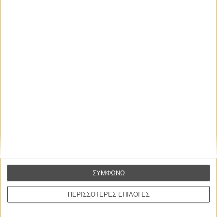
συναίσθημα.»
Βιμ Βέντερς
Συνέντευξη
ΝΕΕΣ ΤΑΙΝΙΕΣ
Ο Παραχαράκτης
L’ Affaire Bojarski (The Moneymaker)
του Ζαν-Πολ Σαλομέ
Γνήσιο Αντίγραφο
Certified Copy (Copie Conforme)
του Αμπάς Κιαροστάμι
ΣΥΜΦΩΝΩ
Ο Κλειδαράς του Ενός Εκατομμυρίου
Le Million
ΠΕΡΙΣΣΟΤΕΡΕΣ ΕΠΙΛΟΓΕΣ
του Γκρεγκουάρ Βινιερόν