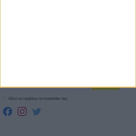
Ο Τζάρεντ Λέτο αρνείται τις καταγγελίες: «Δεν έχω διαπράξει ποτέ
σεξουαλική επίθεση»
30 ΙΟΥΛ
10 καυτές ταινίες (+ 5 δροσερές επανεκδόσεις) για τον Αύγουστο
01
ΑΥΓ
Spider-Man: Καινούργια Μέρα
30 ΜΑΡ
CONNECT
Εγγράψου στο εβδομαδιαίο newsletter μας.
ΕΓΓΡΑΦΗ
Θέλω να λαμβάνω τα newsletter σας.