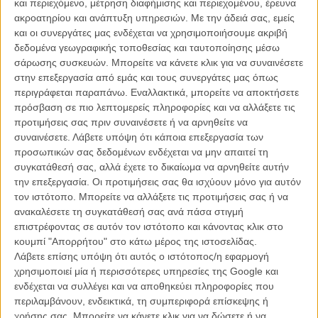
και περιεχόμενο, μέτρηση διαφήμισης και περιεχομένου, έρευνα
Ταυτόχρονα, ολοκλήρωσε τα γυρίσματα του «Knight of Cups», που
ακροατηρίου και ανάπτυξη υπηρεσιών.
Με την άδειά σας, εμείς
παρακολουθεί την ιστορία ενός άντρα που έχει πέσει θύμα των
και οι συνεργάτες μας ενδέχεται να χρησιμοποιήσουμε ακριβή
πειρασμών, της διασημότητας και της ασυδοσίας του, με
δεδομένα γεωγραφικής τοποθεσίας και ταυτοποίησης μέσω
πρωταγωνιστές τους Κρίστιαν Μπέιλ, Νάταλι Πόρτμαν, Κέιτ
σάρωσης συσκευών. Μπορείτε να κάνετε κλικ για να συναινέσετε
Μπλάνσετ και Ιζαμπελ Λούκας.
στην επεξεργασία από εμάς και τους συνεργάτες μας όπως
περιγράφεται παραπάνω. Εναλλακτικά, μπορείτε να αποκτήσετε
Και ταυτόχρονα, ήδη από πέρσι, γυρίζει την επόμενη ταινία του,
πρόσβαση σε πιο λεπτομερείς πληροφορίες και να αλλάξετε τις
που λεγόταν «Lawless» και τώρα δεν έχει τίτλο, με παραπλήσιο
προτιμήσεις σας πριν συναινέσετε ή να αρνηθείτε να
καστ και σύνδεση στην πλοκή. Για τους σκοπούς αυτής της ταινίας,
συναινέσετε.
Λάβετε υπόψη ότι κάποια επεξεργασία των
ο Τέρενς Μάλικ επισκέφθηκε δυο διαδοχικές χρονιές το φεστιβάλ
προσωπικών σας δεδομένων ενδέχεται να μην απαιτεί τη
μουσικής Austin City Limits στο Οστιν του Τέξας.
συγκατάθεσή σας, αλλά έχετε το δικαίωμα να αρνηθείτε αυτήν
την επεξεργασία. Οι προτιμήσεις σας θα ισχύουν μόνο για αυτόν
Από την παραμονή του στην πόλη προέκυψε και το παρακάτω
τον ιστότοπο. Μπορείτε να αλλάξετε τις προτιμήσεις σας ή να
βίντεο, που τράβηξε περαστικός, όπου ο Τέρενς Μάλικ διασκεδάζει
ανακαλέσετε τη συγκατάθεσή σας ανά πάσα στιγμή
σ’ ένα τεξανό μπαρ που λέγεται The Broken Spoke και κάνει και τη
επιστρέφοντας σε αυτόν τον ιστότοπο και κάνοντας κλικ στο
βόλτα του στην πίστα αγκαλιά με τη σύζυγό του, Αλεξάντρα.
κουμπί "Απορρήτου" στο κάτω μέρος της ιστοσελίδας.
Λάβετε επίσης υπόψη ότι αυτός ο ιστότοπος/η εφαρμογή
Δείτε το σύντομο αλλά απολαυστικό βίντεο και
διαβάστε εδώ όσα
χρησιμοποιεί μία ή περισσότερες υπηρεσίες της Google και
γνωρίζουμε για τις νέες ταινίες του Τέρενς Μάλικ
ενδέχεται να συλλέγει και να αποθηκεύει πληροφορίες που
περιλαμβάνουν, ενδεικτικά, τη συμπεριφορά επίσκεψης ή
χρήσης σας. Μπορείτε να κάνετε κλικ για να δώσετε ή να