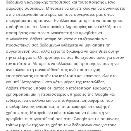
«Δυσκολεύτηκα πολύ», λέει ο Σαμ Μέντες σε συνέντευξή του στο
δεδομένα γεωγραφικής τοποθεσίας και ταυτοποίησης μέσω
Empire
, «να απορρίψω την πολύ γενναιόδωρη πρόταση του Μάικλ
σάρωσης συσκευών. Μπορείτε να κάνετε κλικ για να συναινέσετε
Τζι Γουίλσον και της Μπάρμπαρα Μπροκόλι να σκηνοθετήσω την
στην επεξεργασία από εμάς και τους συνεργάτες μας όπως
επόμενη ταινία του Μποντ. Το ‘Skyfall’ ήταν μια από τις καλύτερες
περιγράφεται παραπάνω. Εναλλακτικά, μπορείτε να αποκτήσετε
εμπειρίες στην επαγγελματική μου ζωή, αλλά έχω δεσμεύσεις στο
πρόσβαση σε πιο λεπτομερείς πληροφορίες και να αλλάξετε τις
θέατρο και σε άλλες συνεργασίες, όπως στις παραγωγές του
προτιμήσεις σας πριν συναινέσετε ή να αρνηθείτε να
Βασιλιά Λιρ και του Charlie and the Chocolate Factory που
συναινέσετε.
Λάβετε υπόψη ότι κάποια επεξεργασία των
απαιτούν την αμέριστη προσοχή μου την ερχόμενη χρονιά κι ακόμα
προσωπικών σας δεδομένων ενδέχεται να μην απαιτεί τη
παραπέρα. Είναι μεγάλη τιμή για μένα που υπήρξα μέρος της
συγκατάθεσή σας, αλλά έχετε το δικαίωμα να αρνηθείτε αυτήν
οικογένειας του Μποντ κι ελπίζω ολόψυχα να έχω την ευκαιρία να
την επεξεργασία. Οι προτιμήσεις σας θα ισχύουν μόνο για αυτόν
συνεργαστώ μαζί τους ξανά κάποια στιγμή στο μέλλον.»
τον ιστότοπο. Μπορείτε να αλλάξετε τις προτιμήσεις σας ή να
ανακαλέσετε τη συγκατάθεσή σας ανά πάσα στιγμή
Βέβαια... ποτέ μην πεις ποτέ, αλλά απ' ό,τι φαίνεται η απόφαση του
επιστρέφοντας σε αυτόν τον ιστότοπο και κάνοντας κλικ στο
Μέντες είναι οριστική.
κουμπί "Απορρήτου" στο κάτω μέρος της ιστοσελίδας.
Λάβετε επίσης υπόψη ότι αυτός ο ιστότοπος/η εφαρμογή
Διαβάστε εδώ
τι προβλέπεται για το «Bond 24» και το «Bond 25»
,
χρησιμοποιεί μία ή περισσότερες υπηρεσίες της Google και
που θα είναι δύο συνέχειες της ίδιας ταινίας.
ενδέχεται να συλλέγει και να αποθηκεύει πληροφορίες που
περιλαμβάνουν, ενδεικτικά, τη συμπεριφορά επίσκεψης ή
Θυμηθείτε εδώ γιατί αγαπήσαμε το «Skyfall».
χρήσης σας. Μπορείτε να κάνετε κλικ για να δώσετε ή να
αρνηθείτε τη συγκατάθεσή σας στην Google και τις σημάνσεις
τρίτων μερών της για τη χρήση των δεδομένων σας για τους
Tags:
bond 24,
SKYFALL,
σαμ μέντες
σκοπούς που καθορίζονται παρακάτω στην ενότητα