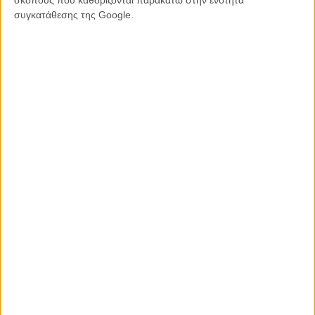
συγκατάθεσης της Google.
ΜΗ ΧΑΣΕΤΕ
ΝΕΑ
Μίλα μου για καλοκαιρινά φεστιβάλ κινηματογράφου
στην Ελλάδα
Ο πιο αναλυτικός οδηγός των καλοκαιρινών φεστιβάλ σε νησιά και ηπειρωτική