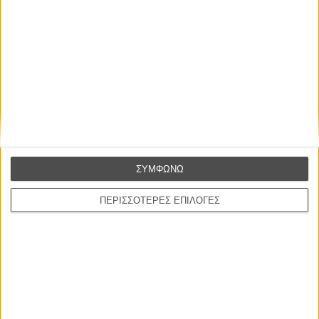
Γνήσιο Αντίγραφο
Certified Copy (Copie Conforme)
του Αμπάς Κιαροστάμι
Ο Κλειδαράς του Ενός Εκατομμυρίου
Le Million
του Γκρεγκουάρ Βινιερόν
Αυτό που Ξέρουν οι Γυναίκες
Pour le Plaisir
ΣΥΜΦΩΝΩ
του Ρεέμ Κερισί
ΠΕΡΙΣΣΟΤΕΡΕΣ ΕΠΙΛΟΓΕΣ
Οι Αρμονίες Βερκμάιστερ
Werckmeister Harmonies