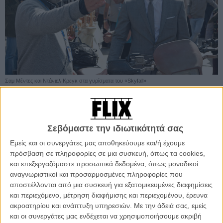
Σαμ Μέντες και Ντάνιελ Κρεγκ στα γυρίσματα του «Skyfall»
Προσθέστε το Flix στις προτιμήσεις σας στο
Σεβόμαστε την ιδιωτικότητά σας
Google
Εμείς και οι συνεργάτες μας αποθηκεύουμε και/ή έχουμε
πρόσβαση σε πληροφορίες σε μια συσκευή, όπως τα cookies,
Μπορεί το «Skyfall», η τελευταία περιπέτεια του Πράκτορα 007 που
και επεξεργαζόμαστε προσωπικά δεδομένα, όπως μοναδικοί
σκηνοθέτησε ο Σαμ Μέντες να είναι η πιο επιτυχημένη στην ιστορία
αναγνωριστικοί και προσαρμοσμένες πληροφορίες που
της κινηματογραφικής σειράς, αλλά ο δημιουργός της αποφάσισε,
αποστέλλονται από μια συσκευή για εξατομικευμένες διαφημίσεις
απρόσμενα, να πει «όχι» στο επερχόμενο «Bond 24», προκειμένου
και περιεχόμενο, μέτρηση διαφήμισης και περιεχομένου, έρευνα
να συγκεντρωθεί στις θεατρικές δουλειές του!
ακροατηρίου και ανάπτυξη υπηρεσιών.
Με την άδειά σας, εμείς
και οι συνεργάτες μας ενδέχεται να χρησιμοποιήσουμε ακριβή