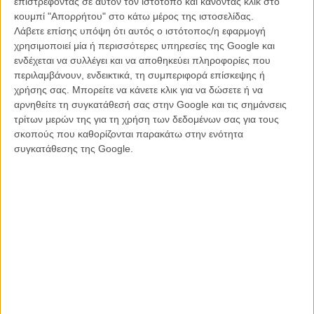
και να επηρεάζεται από τα πολιτικά δρώμενα…τότε ήταν άλλα, αλλά
επιστρέφοντας σε αυτόν τον ιστότοπο και κάνοντας κλικ στο
πάλι υπήρχε αστάθεια όπως υπάρχει και τώρα. Πάλι ο κάθε έφηβος
κουμπί "Απορρήτου" στο κάτω μέρος της ιστοσελίδας.
πρέπει να βρει τον ρόλο του».
Λάβετε επίσης υπόψη ότι αυτός ο ιστότοπος/η εφαρμογή
χρησιμοποιεί μία ή περισσότερες υπηρεσίες της Google και
Διαβάστε ακόμη: Δώδεκα χρόνια μετά την «Πολίτικη Κουζίνα»,
ενδέχεται να συλλέγει και να αποθηκεύει πληροφορίες που
ο Τάσος Μπουλμέτης επιστρέφει με τον «Νοτιά»
περιλαμβάνουν, ενδεικτικά, τη συμπεριφορά επίσκεψης ή
χρήσης σας. Μπορείτε να κάνετε κλικ για να δώσετε ή να
αρνηθείτε τη συγκατάθεσή σας στην Google και τις σημάνσεις
τρίτων μερών της για τη χρήση των δεδομένων σας για τους
σκοπούς που καθορίζονται παρακάτω στην ενότητα
συγκατάθεσης της Google.