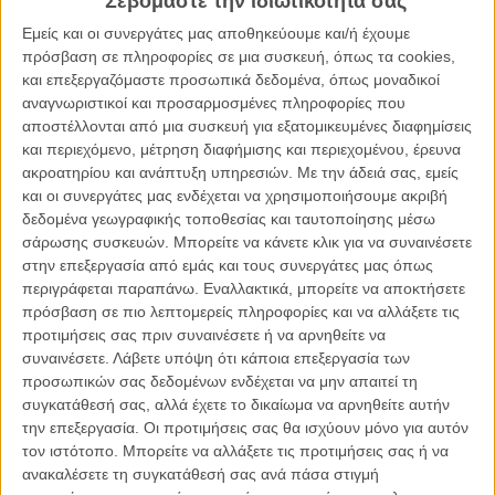
Σεβόμαστε την ιδιωτικότητά σας
Εμείς και οι συνεργάτες μας αποθηκεύουμε και/ή έχουμε
πρόσβαση σε πληροφορίες σε μια συσκευή, όπως τα cookies,
και επεξεργαζόμαστε προσωπικά δεδομένα, όπως μοναδικοί
αναγνωριστικοί και προσαρμοσμένες πληροφορίες που
αποστέλλονται από μια συσκευή για εξατομικευμένες διαφημίσεις
και περιεχόμενο, μέτρηση διαφήμισης και περιεχομένου, έρευνα
ακροατηρίου και ανάπτυξη υπηρεσιών.
Με την άδειά σας, εμείς
και οι συνεργάτες μας ενδέχεται να χρησιμοποιήσουμε ακριβή
δεδομένα γεωγραφικής τοποθεσίας και ταυτοποίησης μέσω
Από τη μέρα που εμφανίζονται στον Σταύρο οι πρώτες ερωτικές
σάρωσης συσκευών. Μπορείτε να κάνετε κλικ για να συναινέσετε
ανησυχίες φουντώνει και η επιθυμία του να λέει ιστορίες με ένα δικό
στην επεξεργασία από εμάς και τους συνεργάτες μας όπως
του, ανατρεπτικό, τρόπο. Οι ταραχώδεις, αλλά και ταυτόχρονα
περιγράφεται παραπάνω. Εναλλακτικά, μπορείτε να αποκτήσετε
πολλά υποσχόμενες για την Ελλάδα, δεκαετίες του ‘60, ‘70 και ‘80
πρόσβαση σε πιο λεπτομερείς πληροφορίες και να αλλάξετε τις
πυροδοτούν την φαντασία του ασταμάτητα. Στο ταξίδι από την
προτιμήσεις σας πριν συναινέσετε ή να αρνηθείτε να
εφηβεία προς την ενηλικίωση, για να κατακτήσει αυτά που ποθεί, θα
συναινέσετε.
Λάβετε υπόψη ότι κάποια επεξεργασία των
σκαρφιστεί ιστορίες για αρχαίους μύθους, μακρινά ταξίδια και
προσωπικών σας δεδομένων ενδέχεται να μην απαιτεί τη
όμορφες γυναίκες. Όταν έρθει αντιμέτωπος με την πραγματικότητα,
συγκατάθεσή σας, αλλά έχετε το δικαίωμα να αρνηθείτε αυτήν
θα κάνει τις ιστορίες του εικόνες και θα ανακαλύψει τον εαυτό του.
την επεξεργασία. Οι προτιμήσεις σας θα ισχύουν μόνο για αυτόν
Οπως λέει ο πρωταγωνιστής του φιλμ, Γιάννης Νιάρρος, «ο
τον ιστότοπο. Μπορείτε να αλλάξετε τις προτιμήσεις σας ή να
Σταύρος καμία διαφορά δεν έχει από έναν έφηβο του σήμερα. Όσο
ανακαλέσετε τη συγκατάθεσή σας ανά πάσα στιγμή