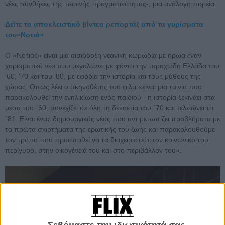
νέες συνθήκες της τωρινής πραγματικότητας-, μια ανάλογη πορεία.
Δείτε το αποκλειστικό βίντεο ρεπορτάζ από τα γυρίσματα
του«Νοτιά»
Ο «Νοτιάς» είναι μια αισιόδοξη νεανική κωμωδία με ήρωα έναν
χαρισματικό νέο που μεγαλώνει με φόντο την ταραχώδη Ελλάδα του
’60, ‘70 και του ’80, με εφόδια την ιστορία και τους μύθους της
χώρας. Οπως λέει ο σκηνοθέτης του φιλμ «είναι μια ταινία που
παρακολουθεί την ενηλικίωση ενός παιδιού - η ιστορία ξεκινάει στα
μέσα του ΄60, συνεχίζει σε όλη τη δεκαετία του ΄70 και τελειώνει το
΄81. Είναι ένας δημιουργικός νέος που αντιμετωπίζει προβλήματα με
τα πρώτα σκιρτήματα της ερωτικής του ζωής και παρακολουθούμε
τον τρόπο που προσπαθεί να τα διαχειριστεί στον κοινωνικό του
περίγυρο, στην οικογένειά του και στο περιβάλλον του».