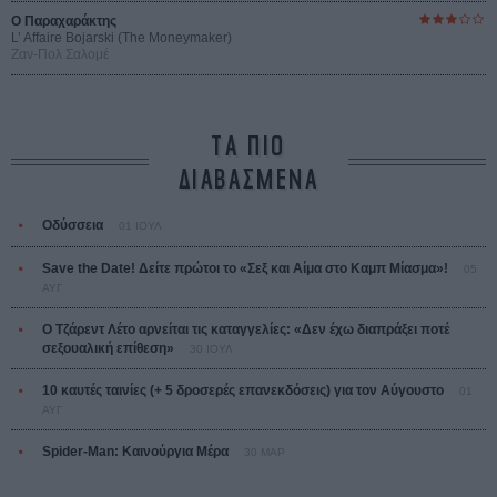
Ο Παραχαράκτης
L’ Affaire Bojarski (The Moneymaker)
Ζαν-Πολ Σαλομέ
ΤΑ ΠΙΟ
ΔΙΑΒΑΣΜΕΝΑ
Οδύσσεια
01 ΙΟΥΛ
Save the Date! Δείτε πρώτοι το «Σεξ και Αίμα στο Καμπ Μίασμα»!
05
ΑΥΓ
Ο Τζάρεντ Λέτο αρνείται τις καταγγελίες: «Δεν έχω διαπράξει ποτέ
σεξουαλική επίθεση»
30 ΙΟΥΛ
10 καυτές ταινίες (+ 5 δροσερές επανεκδόσεις) για τον Αύγουστο
01
ΑΥΓ
Spider-Man: Καινούργια Μέρα
30 ΜΑΡ