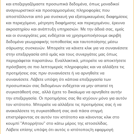
Ουάσινγκτον υπό τη σκηνοθετική καθοδήγηση του Αντουάν
και επεξεργαζόμαστε προσωπικά δεδομένα, όπως μοναδικοί
Φουκουά.
αναγνωριστικοί και προσαρμοσμένες πληροφορίες που
αποστέλλονται από μια συσκευή για εξατομικευμένες διαφημίσεις
Ωστόσο, το φιλόδοξο εγχείρημα φαίνεται πως αντιμετωπίζει
και περιεχόμενο, μέτρηση διαφήμισης και περιεχομένου, έρευνα
απρόσμενες δυσκολίες, καθώς το Netflix αποφάσισε να παγώσει
ακροατηρίου και ανάπτυξη υπηρεσιών.
Με την άδειά σας, εμείς
προσωρινά την προπαραγωγή της ταινίας, η οποία προοριζόταν να
και οι συνεργάτες μας ενδέχεται να χρησιμοποιήσουμε ακριβή
ξεκινήσει γυρίσματα μέσα στο καλοκαίρι στην Ιταλία. Παρά το
δεδομένα γεωγραφικής τοποθεσίας και ταυτοποίησης μέσω
γεγονός ότι μέχρι πρόσφατα όλα έδειχναν να προχωρούν κανονικά,
σάρωσης συσκευών. Μπορείτε να κάνετε κλικ για να συναινέσετε
οι πληροφορίες θέλουν την πλατφόρμα να προβληματίζεται έντονα
στην επεξεργασία από εμάς και τους συνεργάτες μας όπως
για το συνολικό κόστος της παραγωγής, το οποίο φημολογείται ότι
περιγράφεται παραπάνω. Εναλλακτικά, μπορείτε να αποκτήσετε
ξεπερνά τα 200 εκατομμύρια δολάρια.
πρόσβαση σε πιο λεπτομερείς πληροφορίες και να αλλάξετε τις
προτιμήσεις σας πριν συναινέσετε ή να αρνηθείτε να
Η εξέλιξη προκαλεί εντύπωση, καθώς μόλις πριν από λίγες
συναινέσετε.
Λάβετε υπόψη ότι κάποια επεξεργασία των
εβδομάδες οι υπεύθυνοι του πρότζεκτ πραγματοποιούσαν επαφές
προσωπικών σας δεδομένων ενδέχεται να μην απαιτεί τη
με ηθοποιούς για τη συμπλήρωση του καστ, ενώ ο ίδιος ο Φουκουά
συγκατάθεσή σας, αλλά έχετε το δικαίωμα να αρνηθείτε αυτήν
βρισκόταν στην Ιταλία αναζητώντας κατάλληλες τοποθεσίες για τα
την επεξεργασία. Οι προτιμήσεις σας θα ισχύουν μόνο για αυτόν
γυρίσματα. Η ταινία θα αποτελούσε την έκτη συνεργασία του
τον ιστότοπο. Μπορείτε να αλλάξετε τις προτιμήσεις σας ή να
σκηνοθέτη με τον Ουάσινγκτον και φιλοδοξούσε να αφηγηθεί τις
ανακαλέσετε τη συγκατάθεσή σας ανά πάσα στιγμή
καθοριστικές στρατιωτικές εκστρατείες του Αννίβα εναντίον της
επιστρέφοντας σε αυτόν τον ιστότοπο και κάνοντας κλικ στο
Ρώμης κατά τη διάρκεια του Β΄ Καρχηδονιακού Πολέμου, μιας από
κουμπί "Απορρήτου" στο κάτω μέρος της ιστοσελίδας.
τις πιο συναρπαστικές περιόδους της αρχαίας ιστορίας. Δεν είναι
Λάβετε επίσης υπόψη ότι αυτός ο ιστότοπος/η εφαρμογή
λίγοι εκείνοι που θεωρούν ότι το θέμα είχε όλες τις προϋποθέσεις