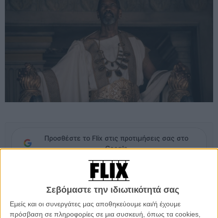
Προσθέστε το Flix στις προτιμήσεις σας στο
Google
Η προοπτική μιας μεγάλης κινηματογραφικής αναπαράστασης της
Σεβόμαστε την ιδιωτικότητά σας
ζωής του θρυλικού Καρχηδόνιου στρατηγού Αννίβα είχε προκαλέσει
έντονο ενδιαφέρον τους τελευταίους μήνες, ιδιαίτερα μετά την
Εμείς και οι συνεργάτες μας αποθηκεύουμε και/ή έχουμε
ανακοίνωση ότι τον κεντρικό ρόλο θα αναλάμβανε ο Ντένζελ
πρόσβαση σε πληροφορίες σε μια συσκευή, όπως τα cookies,