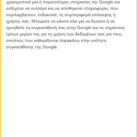
χρησιμοποιεί μία ή περισσότερες υπηρεσίες της Google και
για να εξελιχθεί σε μία από τις μεγαλύτερες κινηματογραφικές
ενδέχεται να συλλέγει και να αποθηκεύει πληροφορίες που
παραγωγές των επόμενων ετών.
περιλαμβάνουν, ενδεικτικά, τη συμπεριφορά επίσκεψης ή
χρήσης σας. Μπορείτε να κάνετε κλικ για να δώσετε ή να
Διαβάστε ακόμα:
Μισό αιώνα μετά, η «Λάθος Κίνηση» μπαίνει
αρνηθείτε τη συγκατάθεσή σας στην Google και τις σημάνσεις
στο συρτάρι. H απόφαση του Βιμ Βέντερς που ανοίγει μια
τρίτων μερών της για τη χρήση των δεδομένων σας για τους
μεγάλη συζήτηση
σκοπούς που καθορίζονται παρακάτω στην ενότητα
συγκατάθεσης της Google.
Πίσω από την κάμερα είχαν συγκεντρωθεί μερικά από τα πιο
αναγνωρισμένα ονόματα του σύγχρονου αμερικανικού