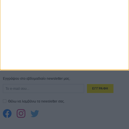
ΑΥΓ
Ο Τζάρεντ Λέτο αρνείται τις καταγγελίες: «Δεν έχω διαπράξει ποτέ
σεξουαλική επίθεση»
30 ΙΟΥΛ
10 καυτές ταινίες (+ 5 δροσερές επανεκδόσεις) για τον Αύγουστο
01
ΑΥΓ
Spider-Man: Καινούργια Μέρα
30 ΜΑΡ
CONNECT
Εγγράψου στο εβδομαδιαίο newsletter μας.
ΕΓΓΡΑΦΗ
Θέλω να λαμβάνω τα newsletter σας.