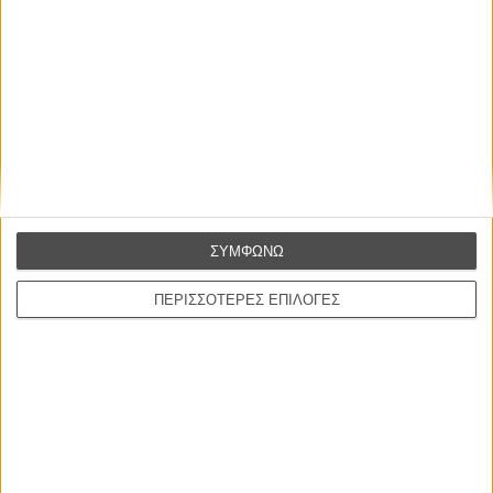
Η επιτυχία είναι υπερτιμημένη. Δεν σε κάνει
καλύτερο, δεν σε πάει πουθενά η επιτυχία. Είναι
απλώς ένα ωραίο, ανεβαστικό, επιφανειακό
συναίσθημα.»
ΣΥΜΦΩΝΩ
ΠΕΡΙΣΣΟΤΕΡΕΣ ΕΠΙΛΟΓΕΣ
Βιμ Βέντερς
Συνέντευξη
ΝΕΕΣ ΤΑΙΝΙΕΣ
Ο Παραχαράκτης
L’ Affaire Bojarski (The Moneymaker)
του Ζαν-Πολ Σαλομέ