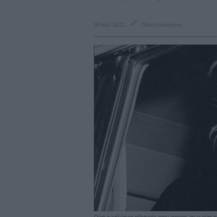
08 Ιούλ 2012
Πόλυ Λυκούργου
Ούτε η καλύτερη ηθοποιός στην ιστορία, ίσως ούτε η