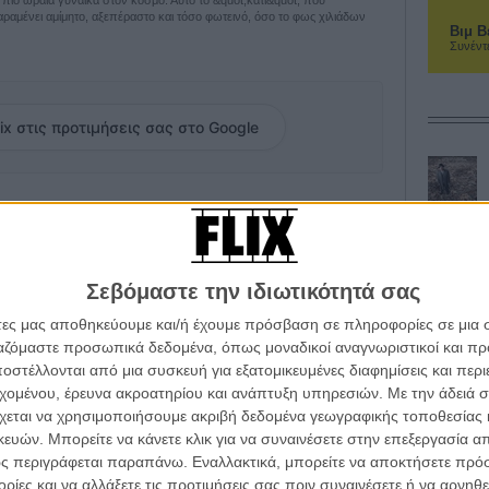
ραμένει αμίμητο, αξεπέραστο και τόσο φωτεινό, όσο το φως χιλιάδων
Βιμ Β
Συνέντ
ix στις προτιμήσεις σας στο Google
νε λίγο πιο θαμπός: μία γυναίκα πραγματικό αστέρι
ρνια. Η Νόρμα Τζιν για την οικογένειά της, Μέριλιν
ίχε άδοξο, μοναχικό, θλιμμένο τέλος. Η ιατροδικαστική
 φάκελος έκλεισε. Εδώ και δεκαετίες βέβαια υπάρχουν
Σεβόμαστε την ιδιωτικότητά σας
 της με τον Πρόεδρο της Αμερικής JFK, είχε αρχίσει να
αι ο Κένεντι δεν μπορούσε να σταματήσει τα επίμονα
άτες μας αποθηκεύουμε και/ή έχουμε πρόσβαση σε πληροφορίες σε μια
Η Νόρμα Τζιν δεν ήθελε να είναι πια μόνη.
ργαζόμαστε προσωπικά δεδομένα, όπως μοναδικοί αναγνωριστικοί και 
στέλλονται από μια συσκευή για εξατομικευμένες διαφημίσεις και περ
ογίας. Να όμως που ένα πρόσφατο στοιχείο φιτιλιάζει
εχομένου, έρευνα ακροατηρίου και ανάπτυξη υπηρεσιών.
Με την άδειά σα
εψαν ότι η διάσημη σταρ έδωσε η ίδια τέλος στη ζωή
χεται να χρησιμοποιήσουμε ακριβή δεδομένα γεωγραφικής τοποθεσίας 
λό, πολύ καθημερινό. Κάτι που δεν δείχνει ότι παραμονή
ών. Μπορείτε να κάνετε κλικ για να συναινέσετε στην επεξεργασία απ
πόλυτη απόγνωση και απελπισία.
ς περιγράφεται παραπάνω. Εναλλακτικά, μπορείτε να αποκτήσετε πρό
ίες και να αλλάξετε τις προτιμήσεις σας πριν συναινέσετε ή να αρνηθεί