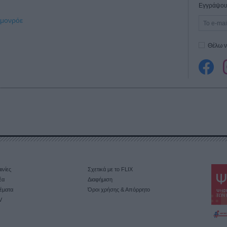
Εγγράψου 
 μονρόε
Θέλω ν
ινίες
Σχετικά με το FLIX
έα
Διαφήμιση
έματα
Όροι χρήσης & Απόρρητο
V