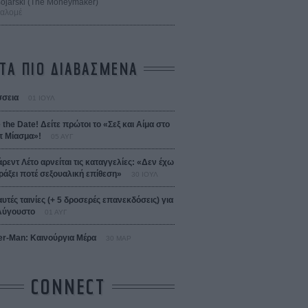
 Bojarski (The Moneymaker)
Σαλομέ
ΤΑ ΠΙΟ ΔΙΑΒΑΣΜΕΝΑ
σεια
01 ΙΟΥΛ
 the Date! Δείτε πρώτοι το «Σεξ και Αίμα στο
 Μίασμα»!
05 ΑΥΓ
άρεντ Λέτο αρνείται τις καταγγελίες: «Δεν έχω
ράξει ποτέ σεξουαλική επίθεση»
30 ΙΟΥΛ
αυτές ταινίες (+ 5 δροσερές επανεκδόσεις) για
Αύγουστο
01 ΑΥΓ
er-Man: Καινούργια Μέρα
30 ΜΑΡ
CONNECT