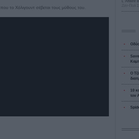
L’ Affaire
Ζαν-Πολ 
ς που το Χόλιγουντ σέβεται τους μύθους του.
Οδύσ
Save
Καμπ
Ο Τζ
διαπ
10 κ
τον 
Spid