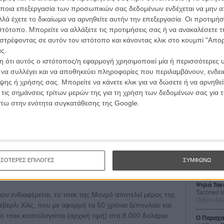
ς Μονρό δηλώνει ότι η σταρ αγόρασε μία συρταριέρα
ποια επεξεργασία των προσωπικών σας δεδομένων ενδέχεται να μην απ
 του 1962. Ο Δρ. Σ. Ντέιβιντ Μπέρνσταϊν, Αστυνομικός
λά έχετε το δικαίωμα να αρνηθείτε αυτήν την επεξεργασία. Οι προτιμήσ
ς αυτοκτονίες και απόφοιτος του πανεπιστημίου του
ιστότοπο. Μπορείτε να αλλάξετε τις προτιμήσεις σας ή να ανακαλέσετε
ίεργο. Υπάρχει κάτι σ' αυτή την συμπεριφορά που δεν
στρέφοντας σε αυτόν τον ιστότοπο και κάνοντας κλικ στο κουμπί "Απ
σει τέλος στη ζωή του.
ς.
 ότι αυτός ο ιστότοπος/η εφαρμογή χρησιμοποιεί μία ή περισσότερες 
νήσουν, συχνά επιδίδονται σε ακρότητες» εξηγεί ο
ι να συλλέγει και να αποθηκεύει πληροφορίες που περιλαμβάνουν, ενδεικ
πορεί να βγουν για ψώνια. Αλλά συνήθως ξοδεύουν
ης ή χρήσης σας. Μπορείτε να κάνετε κλικ για να δώσετε ή να αρνηθε
Οι Αρμονί
ίζουν. Ξέρουν ότι είναι οι τελευταίες τους ώρες και
 τις σημάνσεις τρίτων μερών της για τη χρήση των δεδομένων σας για
Werckmei
 όμως ένα μόνο πράγμα και κυρίως κάτι πρακτικό, κάτι
Μπέλα Τα
άτω στην ενότητα συγκατάθεσης της Google.
ς "τακτοποιήσει". Μία συρταριέρα δείχνει σκοπό. Θα
Μια Θέση 
ολογικής πλευράς σε μία αυτοψία θα το έπαιρνα πολύ
A Place in
Τζορτζ Στί
Οδύσσεια
ντίθετα με αυτόν της Νάταλι Γουντ (που πρόσφατα
The Odys
ΣΣΟΤΕΡΕΣ ΕΠΙΛΟΓΕΣ
ΣΥΜΦΩΝΩ
όγους») δεν υπάρχει περίπτωση να ταρακουνηθεί κάτι
Κρίστοφε
Ψηλά Τακ
Tacones l
ιον ενδιαφέρεται, το τσεκ της Μονρό αποτελεί μέρος της
Πέδρο Αλ
βερλι Χιλς, που με αφορμή τα 50 χρόνια ξεπουλάει και
Το τσεκ κοστολογείται (αρχική τιμή) στα 8.000 δολάρια.
Ο Παραχα