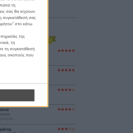
αιτεί τη
εις σας θα ισχύουν
 τη συγκατάθεσή σας
ορρήτου" στο κάτω
υπηρεσίες της
τικά, τη
ίτε τη συγκατάθεσή
ες Βερκμάιστερ
 τους σκοπούς που
ster Harmonies
ρ
στον Ηλιο
 the Sun
βενς
sey
ρ Νόλαν
ούνια
ejanos
μοδόβαρ
ράκτης