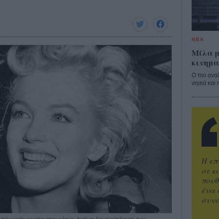
ΝΕΑ
Μίλα μ
κινημα
Ο πιο ανα
νησιά και 
Η επ
σε κ
πουθ
ένα 
συνα
 πιο ωραία γυναίκα στον κόσμο. Αυτό το &quot;κάτι&quot; που