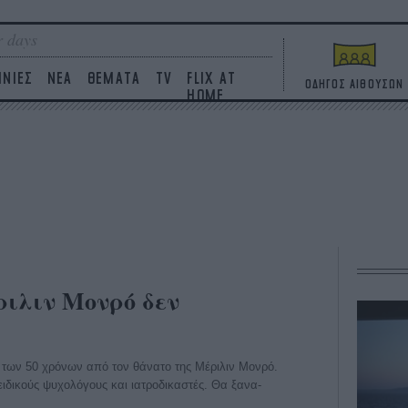
 days
ΙΝΙΕΣ
ΝΕΑ
ΘΕΜΑΤΑ
TV
FLIX AT
ΟΔΗΓΟΣ ΑΙΘΟΥΣΩΝ
HOME
ριλιν Μονρό δεν
ο των 50 χρόνων από τον θάνατο της Μέριλιν Μονρό.
 ειδικούς ψυχολόγους και ιατροδικαστές. Θα ξανα-