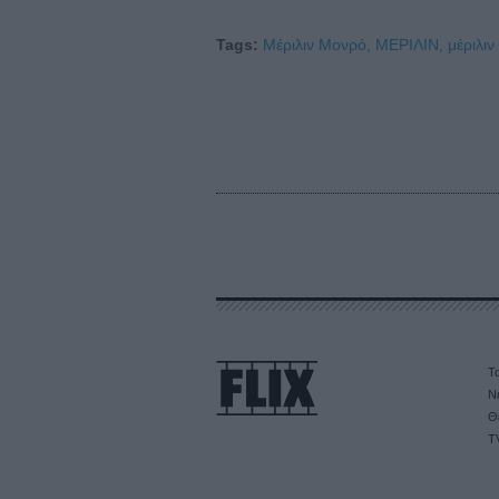
Tags:
Μέριλιν Μονρό,
ΜΕΡΙΛΙΝ,
μέριλιν
Τα
Ν
Θ
T