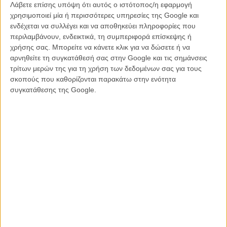
Λάβετε επίσης υπόψη ότι αυτός ο ιστότοπος/η εφαρμογή
χρησιμοποιεί μία ή περισσότερες υπηρεσίες της Google και
ενδέχεται να συλλέγει και να αποθηκεύει πληροφορίες που
περιλαμβάνουν, ενδεικτικά, τη συμπεριφορά επίσκεψης ή
χρήσης σας. Μπορείτε να κάνετε κλικ για να δώσετε ή να
αρνηθείτε τη συγκατάθεσή σας στην Google και τις σημάνσεις
τρίτων μερών της για τη χρήση των δεδομένων σας για τους
σκοπούς που καθορίζονται παρακάτω στην ενότητα
συγκατάθεσης της Google.
Κι αυτό γιατί, παρά τις αρκετά καλές κριτικές, το τεράστιο budget
της (πάνω από 400 εκατομμύρια δολάρια), έναν Τομ Κρουζ να κάνει
ό,τι μπορεί για να την προωθήσει, η ταινία «Επικίνδυνη Αποστολή:
Θανάσιμη Εκδίκηση Μέρος Πρώτο» δεν τα πήγε καθόλου καλά στο
box office, φτάνοντας παγκοσμίως στα 571 εκατομμύρια δολάρια,
πολύ πιο κάτω από τα 791.6 εκατομμύρια του «Επικίνδυνη
Αποστολή: Η Πτώση».
Αυτή η απογοητευτική αποδοχή οδήγησε την Paramount να αλλάξει
τον τίτλο του σίκουελ σε «Η Εσχατη Τιμωρία» και έδωσε στο κοινό
την εντύπωση ότι αυτή θα μπορούσε να είναι η τελευταία αποστολή
του Ιθαν Χαντ. Ετσι, θεωρητικά, η πρόσθετη προώθηση στις
Κάννες θα μπορούσε να βοηθήσει να δώσει στην ταινία αυτή την