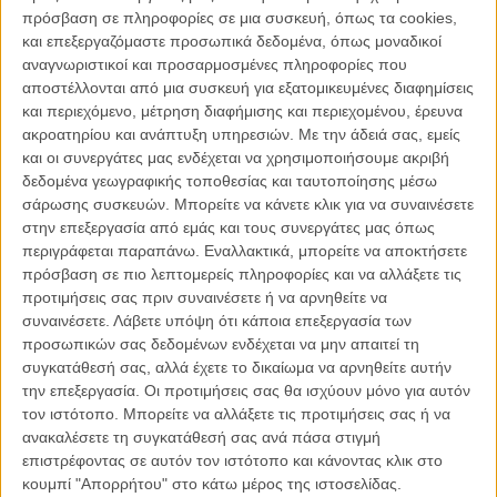
αυτό
τον επερχόμενο Μάιο.
πρόσβαση σε πληροφορίες σε μια συσκευή, όπως τα cookies,
και επεξεργαζόμαστε προσωπικά δεδομένα, όπως μοναδικοί
Μια από αυτές φαίνεται πως είναι και η νέα περιπέτεια του Τομ
αναγνωριστικοί και προσαρμοσμένες πληροφορίες που
Κρουζ «Επικίνδυνη Αποστολή: Η Εσχατη Τιμωρία», η οποία,
αποστέλλονται από μια συσκευή για εξατομικευμένες διαφημίσεις
σύμφωνα με το Deadline, ίσως κάνει την πρεμιέρα της στις Κάννες
και περιεχόμενο, μέτρηση διαφήμισης και περιεχομένου, έρευνα
πριν βγει στις αίθουσες στις 22 Μαΐου.
ακροατηρίου και ανάπτυξη υπηρεσιών.
Με την άδειά σας, εμείς
και οι συνεργάτες μας ενδέχεται να χρησιμοποιήσουμε ακριβή
Οπως επισημαίνει το ρεπορτάζ, το φεστιβάλ έχει μια λογική
δεδομένα γεωγραφικής τοποθεσίας και ταυτοποίησης μέσω
εγγύτητα με τη γαλλική κυκλοφορία της ταινίας και μια προβολή εκεί
σάρωσης συσκευών. Μπορείτε να κάνετε κλικ για να συναινέσετε
θα μπορούσε να βοηθήσει να συγκεντρωθεί κάποιο πρώιμο buzz.
στην επεξεργασία από εμάς και τους συνεργάτες μας όπως
Ενα εφευρετικό κόλπο, όχι διαφορετικό από αυτό που επιχείρησε ο
περιγράφεται παραπάνω. Εναλλακτικά, μπορείτε να αποκτήσετε
Κρουζ στην τελετή λήξης των Ολυμπιακών Αγώνων του Παρισιού το
πρόσβαση σε πιο λεπτομερείς πληροφορίες και να αλλάξετε τις
περασμένο καλοκαίρι, το οποίο θα μπορούσε να είναι απλώς το
προτιμήσεις σας πριν συναινέσετε ή να αρνηθείτε να
τράνταγμα που χρειάζεται η ταινία για να πετύχει εισπρακτικά.
συναινέσετε.
Λάβετε υπόψη ότι κάποια επεξεργασία των
προσωπικών σας δεδομένων ενδέχεται να μην απαιτεί τη
Διαβάστε ακόμα:
Πρέπει να δούμε την «Επικίνδυνη
συγκατάθεσή σας, αλλά έχετε το δικαίωμα να αρνηθείτε αυτήν
Αποστολή: Η Εσχατη Τιμωρία» σύμφωνα με τον Τομ Κρουζ
την επεξεργασία. Οι προτιμήσεις σας θα ισχύουν μόνο για αυτόν
τον ιστότοπο. Μπορείτε να αλλάξετε τις προτιμήσεις σας ή να
ανακαλέσετε τη συγκατάθεσή σας ανά πάσα στιγμή
επιστρέφοντας σε αυτόν τον ιστότοπο και κάνοντας κλικ στο
κουμπί "Απορρήτου" στο κάτω μέρος της ιστοσελίδας.