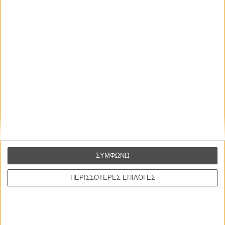
απλώς ένα ωραίο, ανεβαστικό, επιφανειακό
συναίσθημα.»
Βιμ Βέντερς
Συνέντευξη
ΝΕΕΣ ΤΑΙΝΙΕΣ
O Ταξιτζής
Taxi Driver
του Μάρτιν Σκορσέζε
Spider-Man: Καινούργια Μέρα
ΣΥΜΦΩΝΩ
Spider-Man: Brand New Day
του Ντέστιν Ντάνιελ Κρέτον
ΠΕΡΙΣΣΟΤΕΡΕΣ ΕΠΙΛΟΓΕΣ
Ψηλά Τακούνια
Tacones lejanos
του Πέδρο Αλμοδόβαρ