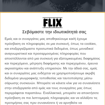
Σεβόμαστε την ιδιωτικότητά σας
Εμείς και οι συνεργάτες μας αποθηκεύουμε και/ή έχουμε
πρόσβαση σε πληροφορίες σε μια συσκευή, όπως τα cookies,
και επεξεργαζόμαστε προσωπικά δεδομένα, όπως μοναδικοί
αναγνωριστικοί και προσαρμοσμένες πληροφορίες που
αποστέλλονται από μια συσκευή για εξατομικευμένες διαφημίσεις
Στα τέλη της δεκαετίας του 1950 εγκατέλειψε την υποκριτική, ενώ η
και περιεχόμενο, μέτρηση διαφήμισης και περιεχομένου, έρευνα
ίδια είχε παραδεχτεί πως ποτέ δεν ήταν το φλέγον όνειρό της να
ακροατηρίου και ανάπτυξη υπηρεσιών.
Με την άδειά σας, εμείς
γίνει ηθοποιός, ωστόσο βρέθηκε να διαχειρίζεται για πολλά χρόνια
και οι συνεργάτες μας ενδέχεται να χρησιμοποιήσουμε ακριβή
τη σόλο παράσταση της μητέρας της στο Λας Βέγκας καθώς και τις
δεδομένα γεωγραφικής τοποθεσίας και ταυτοποίησης μέσω
παγκόσμιες περιοδείες της.
σάρωσης συσκευών. Μπορείτε να κάνετε κλικ για να συναινέσετε
στην επεξεργασία από εμάς και τους συνεργάτες μας όπως
Λίγους μήνες μετά τον θάνατο της Ντίτριχ στο Παρίσι τον Μάιο του
περιγράφεται παραπάνω. Εναλλακτικά, μπορείτε να αποκτήσετε
1992 σε ηλικία 90 ετών, η Ρίβα δημοσίευσε ένα βιβλίο για εκείνη.
πρόσβαση σε πιο λεπτομερείς πληροφορίες και να αλλάξετε τις
«Θεωρώ τον εαυτό μου βιογράφο, όχι κόρη», είπε σε συνέντευξη
προτιμήσεις σας πριν συναινέσετε ή να αρνηθείτε να