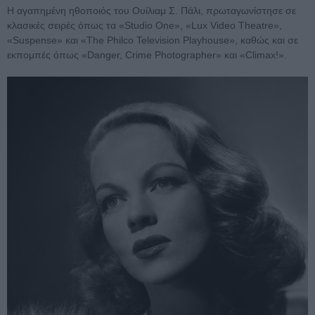
Η αγαπημένη ηθοποιός του Ουίλιαμ Σ. Πάλι, πρωταγωνίστησε σε
κλασικές σειρές όπως τα «Studio One», «Lux Video Theatre»,
«Suspense» και «The Philco Television Playhouse», καθώς και σε
εκπομπές όπως «Danger, Crime Photographer» και «Climax!».