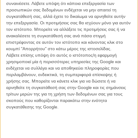
της στο Television Academy Foundation, για το παράρτημα The
συναινέσετε.
Λάβετε υπόψη ότι κάποια επεξεργασία των
Interviews, το 2009.
προσωπικών σας δεδομένων ενδέχεται να μην απαιτεί τη
συγκατάθεσή σας, αλλά έχετε το δικαίωμα να αρνηθείτε αυτήν
«Είμαι πολύ υπερήφανη που μπόρεσα να κρατήσω μια απόσταση
την επεξεργασία. Οι προτιμήσεις σας θα ισχύουν μόνο για αυτόν
ως βιογράφος… ό,τι ήταν λάθος, ήταν λάθος, ό,τι ήταν σωστό, ήταν
τον ιστότοπο. Μπορείτε να αλλάξετε τις προτιμήσεις σας ή να
σωστό, ό,τι ήταν μεγάλο, ήταν μεγάλο και ό,τι ήταν λαμπρό, ήταν
ανακαλέσετε τη συγκατάθεσή σας ανά πάσα στιγμή
λαμπρό. (Οι άνθρωποι) δεν καταλαβαίνουν πόσο δύσκολο είναι να
επιστρέφοντας σε αυτόν τον ιστότοπο και κάνοντας κλικ στο
είσαι παιδί ενός εφήμερου όντος που υπερβαίνει το φυσιολογικό».
κουμπί "Απορρήτου" στο κάτω μέρος της ιστοσελίδας.
Λάβετε επίσης υπόψη ότι αυτός ο ιστότοπος/η εφαρμογή
Μοναχοκόρη της Ντίτριχ και του Ρούντολφ Σίμπερ, συντάκτη και
χρησιμοποιεί μία ή περισσότερες υπηρεσίες της Google και
βοηθού σκηνοθέτη, ο οποίος αργότερα ανέλαβε τη μετάφραση
ενδέχεται να συλλέγει και να αποθηκεύει πληροφορίες που
ταινιών για την Paramount στο Παρίσι, η Μαρία Ελισάβετ Σίμπερ,
περιλαμβάνουν, ενδεικτικά, τη συμπεριφορά επίσκεψης ή
γεννήθηκε στο Βερολίνο στις 13 Δεκεμβρίου 1924.
χρήσης σας. Μπορείτε να κάνετε κλικ για να δώσετε ή να
αρνηθείτε τη συγκατάθεσή σας στην Google και τις σημάνσεις
«Ποτέ δεν θεώρησα ότι αυτό ήταν το όνομά μου, γιατί ως παιδί ενός
τρίτων μερών της για τη χρήση των δεδομένων σας για τους
πολύ διάσημου προσώπου ήμουν πάντα η “Μαρία, η κόρη της
σκοπούς που καθορίζονται παρακάτω στην ενότητα
Μάρλεν Ντίτριχ”», είπε.
συγκατάθεσης της Google.
«Ετσι υπέγραφα όταν ήμουν παιδί».