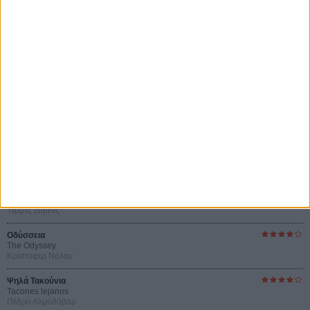
Αυτό που Ξέρουν οι Γυναίκες
Pour le Plaisir
του Ρεέμ Κερισί
Οι Αρμονίες Βερκμάιστερ
Werckmeister Harmonies
Μπέλα Ταρ
Μια Θέση στον Ηλιο
A Place in the Sun
Τζορτζ Στίβενς
Οδύσσεια
The Odyssey
Κρίστοφερ Νόλαν
Ψηλά Τακούνια
Tacones lejanos
Πέδρο Αλμοδόβαρ