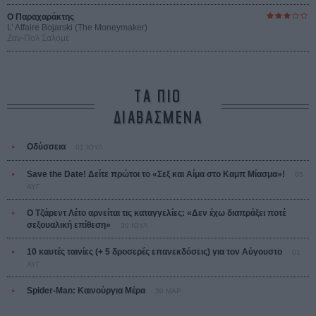
Ο Παραχαράκτης
L’ Affaire Bojarski (The Moneymaker)
Ζαν-Πολ Σαλομέ
ΤΑ ΠΙΟ
ΔΙΑΒΑΣΜΕΝΑ
Οδύσσεια
01 ΙΟΥΛ
Save the Date! Δείτε πρώτοι το «Σεξ και Αίμα στο Καμπ Μίασμα»!
05
ΑΥΓ
Ο Τζάρεντ Λέτο αρνείται τις καταγγελίες: «Δεν έχω διαπράξει ποτέ
σεξουαλική επίθεση»
30 ΙΟΥΛ
10 καυτές ταινίες (+ 5 δροσερές επανεκδόσεις) για τον Αύγουστο
01
ΑΥΓ
Spider-Man: Καινούργια Μέρα
30 ΜΑΡ