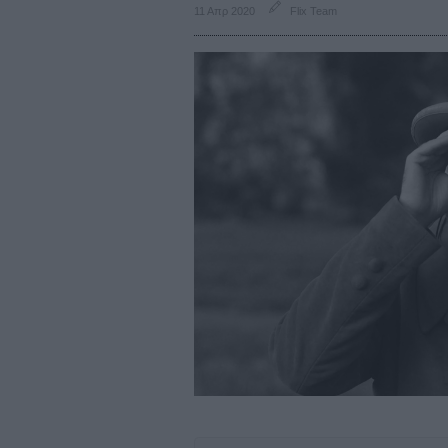
11 Απρ 2020
Flix Team