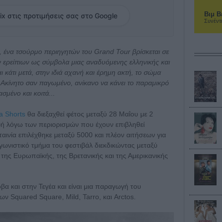
Βιμ Β
ix στις προτιμήσεις σας στο Google
Συνέντ
, ένα τσούρμο περιηγητών του Grand Tour βρίσκεται σε
ν ερείπιων ως σύμβολα μιας αναδυόμενης ελληνικής και
 κάτι μετά, στην ιδιά αχανή και έρημη ακτή, το σώμα
 Ακίνητο σαν παγωμένο, ανίκανο να κάνει το παραμικρό
σμένο και κοιτά...
na Shorts
θα διεξαχθεί φέτος μεταξύ 28 Μαΐου με 2
φή λόγω των περιορισμών που έχουν επιβληθεί
ταινία επιλέχθηκε μεταξύ 5000 και πλέον αιτήσεων για
γωνιστικό τμήμα του φεστιβάλ διεκδικώντας μεταξύ
της Ευρωπαϊκής, της Βρετανικής και της Αμερικανικής
α και στην Τεγέα και είναι μια παραγωγή του
ν Squared Square, Mild, Tarro, και Arctos.