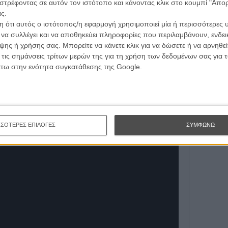
στρέφοντας σε αυτόν τον ιστότοπο και κάνοντας κλικ στο κουμπί "Απ
Εγγράψου 
ς.
οθεσία στην Αθήνα στη Σχολή Σταυράκου και θεωρία
 ότι αυτός ο ιστότοπος/η εφαρμογή χρησιμοποιεί μία ή περισσότερες 
nne και στο Université Paris 3 Sorbonne Nouvelle στο
ι να συλλέγει και να αποθηκεύει πληροφορίες που περιλαμβάνουν, ενδεικ
ΕΓΓΡΑΦΗ
ατος Υποτροφιών (ΙΚΥ). Τα τελευταία χρόνια, διδάσκει
ης ή χρήσης σας. Μπορείτε να κάνετε κλικ για να δώσετε ή να αρνηθε
Θέλω ν
Θεωρία του Μοντάζ» στη Σχολή Σταυράκου. Το Mare
 τις σημάνσεις τρίτων μερών της για τη χρήση των δεδομένων σας για
ς ταινία.
άτω στην ενότητα συγκατάθεσης της Google.
ΣΣΟΤΕΡΕΣ ΕΠΙΛΟΓΕΣ
ΣΥΜΦΩΝΩ