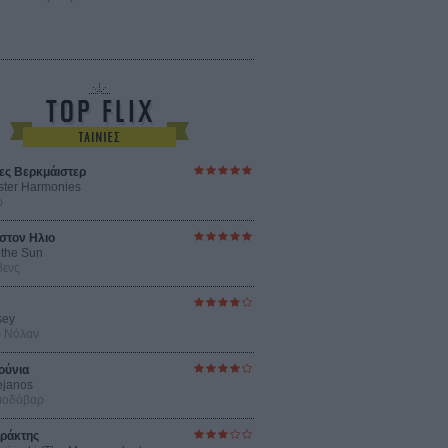
ες Βερκμάιστερ
ster Harmonies
ρ
στον Ηλιο
 the Sun
βενς
sey
ρ Νόλαν
ούνια
ejanos
μοδόβαρ
ράκτης