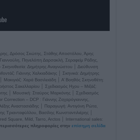
βρης, Δρόσος Σκώτης, Στάθης Αποστόλου, Άρης
Γιαννούλη, Πηνελόπη Δαρσακλή, Σεραφείμ Ράδης,
 – Σκηνοθεσία: Δημήτρης Αναγνώστου │ Διεύθυνση
οντάζ: Γιάννης Χαλκιαδάκης │ Σκηνικά: Δημήτρης
│ Μακιγιάζ: Χαρά Βασιλειάδη │ Α’ Βοηθός Σκηνοθέτη:
ρήστος Σακελλαρίου │ Σχεδιασμός Ηχου – Μιξάζ:
ώτης │ Μουσική: Σταύρος Μαρκόνης │ Σχεδιασμός
r Correction – DCP : Γιάννης Ζαχαρόγιαννης,
λέξης Αναστασιάδης │ Παραγωγή: Αντιγόνη Ρώτα,
νης Τριανταφύλλου, Βασίλης Κωνσταντιλιέρης │
 Square, Mild, Tarro, Arctos │ International sales:
 περισσότερες πληροφορίες στην
επίσημη σελίδα