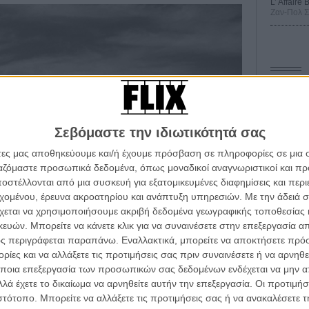
L’ Affaire
Ζαν-Πολ 
Οδύσ
Save
Σεβόμαστε την ιδιωτικότητά σας
Καμπ
άτες μας αποθηκεύουμε και/ή έχουμε πρόσβαση σε πληροφορίες σε μια
Ο Τζ
ργαζόμαστε προσωπικά δεδομένα, όπως μοναδικοί αναγνωριστικοί και 
διαπ
στέλλονται από μια συσκευή για εξατομικευμένες διαφημίσεις και περ
α τα βλέπεις όλα σινεμά...
εχομένου, έρευνα ακροατηρίου και ανάπτυξη υπηρεσιών.
Με την άδειά σα
κινηματογραφική εβδομάδα
10 κ
χεται να χρησιμοποιήσουμε ακριβή δεδομένα γεωγραφικής τοποθεσίας 
τον 
 τον τρόπο του flix
ών. Μπορείτε να κάνετε κλικ για να συναινέσετε στην επεξεργασία απ
Spid
ς περιγράφεται παραπάνω. Εναλλακτικά, μπορείτε να αποκτήσετε πρό
ίες και να αλλάξετε τις προτιμήσεις σας πριν συναινέσετε ή να αρνηθεί
wsletter
του flix, στο inbox σου
ποια επεξεργασία των προσωπικών σας δεδομένων ενδέχεται να μην απ
λά έχετε το δικαίωμα να αρνηθείτε αυτήν την επεξεργασία. Οι προτιμήσ
τογραφικές ειδήσεις | νέες ταινίες | πρόγραμμα αιθουσών για όλη την Ελλάδα |
ιστότοπο. Μπορείτε να αλλάξετε τις προτιμήσεις σας ή να ανακαλέσετε
ές | συνεντεύξεις | απόψεις | αφιερώματα | διαγωνισμοί