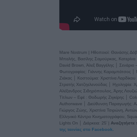
Mare Nostrum | Ηθοποιοί: Θανάσης Δό
Μπαλής, Βασίλης Σαμούρκας, Κατερίνα 
David Brown, Άλεξ Βαγγέλης │ Σενάριο
Φωτογραφίας: Γιάννης Καραμπάτσος │ Μ
Ζιάκας │ Κοστούμια: Χριστίνα Λαρδίκου 
Στρατής Χατζηελενούδας │ Ηχοληψία: Χ
Αλέξανδρος Σιδηρόπουλος, Άρης Λουζι
Τίτλων – Εφέ : Θοδωρής Ζιγκίρης │ Colo
Authorwave │ Διεύθυνση Παραγωγής: Α
Γιώργος Ζώης, Χριστίνα Τσιρώνη, Αντώ
Ελληνικό Κέντρο Κινηματογράφου, Squared
Lights On │ Διάρκεια: 25’ |
Αναζητήστε
της ταινίας στο Facebook.