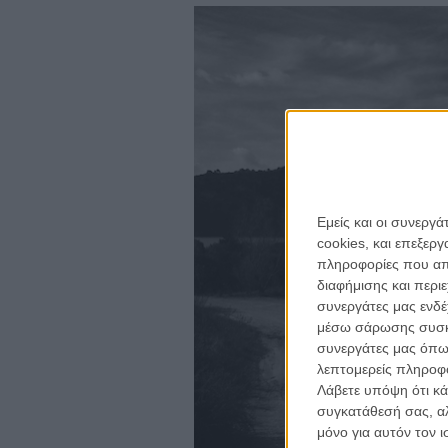
Εμείς και οι συνεργ
cookies, και επεξε
πληροφορίες που απο
για ν
διαφήμισης και περι
Η 
συνεργάτες μας ενδέ
με
μέσω σάρωσης συσκευ
συνεργάτες μας όπω
λεπτομερείς πληροφορ
το
ne
Λάβετε υπόψη ότι κά
συγκατάθεσή σας, αλ
κινημα
μόνο για αυτόν τον 
κριτικ