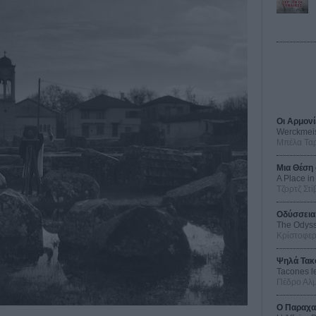
Οι Αρμονί
Werckmei
Μπέλα Τα
Μια Θέση 
A Place in
Τζορτζ Στί
Οδύσσεια
The Odys
Κρίστοφε
Ψηλά Τακ
Tacones l
Πέδρο Αλ
Ο Παραχα