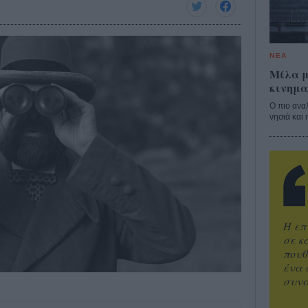
ΝΕΑ
Μίλα μ
κινημα
Ο πιο ανα
νησιά και 
Η επ
σε κ
πουθ
ένα 
συνα