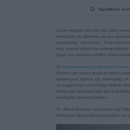
Προσθέστε το Fl
Σε μια παραλία στα μέσα του 19ου αιώνα
αναζήτηση της Αρκαδίας και των αρχαίω
ευρωπαϊκής “ταυτότητας”. Έναν αιώνα και
ενός νεκρού ανθρώπου κείτεται καταγής.
βήμα, ένα ανώνυμο πλήθος στέκει μουδια
Το
Internationales Kurzfilmfestival Vien
Ιουνίου (για πρώτη φορά σε online μορ
παγκοσμίως εξαιτίας της πανδημίας). Η 
να συμμετάσχει στο επίσημο Διεθνές Δια
άλλων μια υποψηφιότητα για τα βραβεία 
Ακαδημίας Κινηματογράφου.
Το «Mare Nostrum» γυρίστηκε στη Γιάλοβ
Eλληνικού Κέντρο Κινηματογράφου και τω