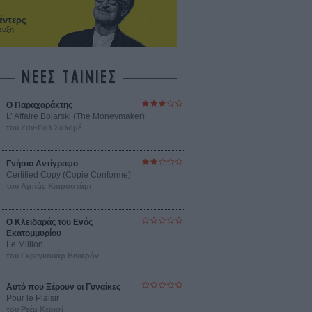
έντερς
ευξη
ΝΕΕΣ ΤΑΙΝΙΕΣ
Ο Παραχαράκτης
L’ Affaire Bojarski (The Moneymaker)
του Ζαν-Πολ Σαλομέ
Γνήσιο Αντίγραφο
Certified Copy (Copie Conforme)
του Αμπάς Κιαροστάμι
Ο Κλειδαράς του Ενός
Εκατομμυρίου
Le Million
του Γκρεγκουάρ Βινιερόν
Αυτό που Ξέρουν οι Γυναίκες
Pour le Plaisir
του Ρεέμ Κερισί