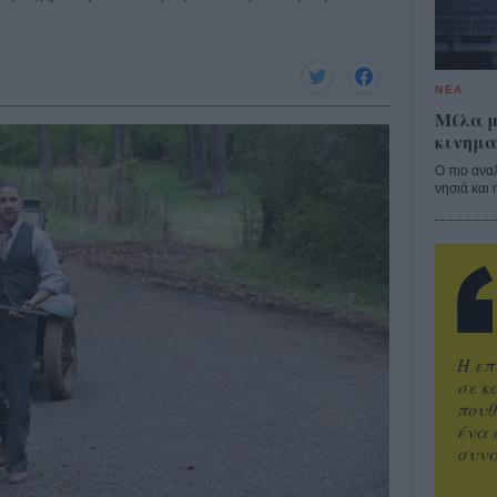
ΝΕΑ
Μίλα μ
κινημα
Ο πιο ανα
νησιά και 
Η επ
σε κ
πουθ
ένα 
συνα