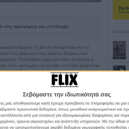
Βιμ Β
Συνέντ
ix στις προτιμήσεις σας στο Google
αφιόζικη Αμερική. Τη βία της καπαρντίνας και της
όλων που γαζώνουν, τους άγριους δρόμους των
όρευσης. Τι συνέβαινε όμως εκεί όπου χτυπούσε η
αρχία, όπου τρυπωμένα σε καλύβες στα δάση κρύβονταν
ναν από ξύδια, λαχανικά και νέφτι το απαγορευμένο
 και την πραγματική αγριότητα, οι χίλμπιλι συμμορίες
, όπου οι νόμοι ήταν διαφορετικοί και οι κάτοικοι με τα
θαρό. Η «πόλη» τελείωνε εκεί που τελείωνε και η
Σεβόμαστε την ιδιωτικότητά σας
με τους όρους των επαρχιωτών.
άτες μας αποθηκεύουμε και/ή έχουμε πρόσβαση σε πληροφορίες σε μια
αντ, τους «Αθικτους». Τίποτα δεν τους αγγίζει, ζουν με
ργαζόμαστε προσωπικά δεδομένα, όπως μοναδικοί αναγνωριστικοί και 
άλος, ο Φόρεστ, έχει λίγα λόγια, κι αφήνει ακόμα
στέλλονται από μια συσκευή για εξατομικευμένες διαφημίσεις και περ
Ο μεσαίος είναι αδίστακτος, αλλά υπάκουος στον
εχομένου, έρευνα ακροατηρίου και ανάπτυξη υπηρεσιών.
Με την άδειά σα
δί συνεσταλμένος. Δεν μπορεί να τραβήξει την
χεται να χρησιμοποιήσουμε ακριβή δεδομένα γεωγραφικής τοποθεσίας 