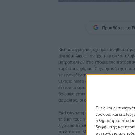
Προσθέστε το Fl
Κινηματογραφικά, έχουμε συνηθίσει την μ
ρεπούμπλικας, τον ήχο των οπλοπολυβ
μητροπόλεων στις εποχές της ποτοαπαγ
καρδιά της χώρας; Στην ορεινή της επ
τα τενεκεδένια αποστακτήρια που έφτιαχ
νέκταρ; Μέσα στη λάσπη, την απομόνωση
έθεταν τα όρια των μικρών τους κρατιδίων
βρώμικα χέρια ήθελαν το μέτωπό τους κα
άσφαλτος, οι συναλλαγές γινόντουσαν 
Εμείς και οι συνεργ
Εκεί συναντάμε την οικογένεια Μπόντουρ
cookies, και επεξε
τη δική τους ηθική και δικαιοσύνη. Ο μεγ
πληροφορίες που απο
λιγότερα περιθώρια να τον προδώσεις. 
διαφήμισης και περι
πρωτότοκο. Μόνο ο μικρός ήταν από παι
συνεργάτες μας ενδέ