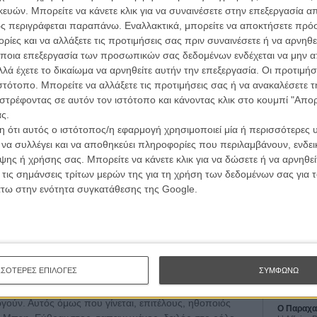
 και την προσοχή. Οταν όμως η πόλη θελήσει να
ών. Μπορείτε να κάνετε κλικ για να συναινέσετε στην επεξεργασία απ
 φυσικά της πιο διεφθαρμένης από όλες τις μαφίες,
ς περιγράφεται παραπάνω. Εναλλακτικά, μπορείτε να αποκτήσετε πρό
τελέσει τον πιο αδύναμο κρίκο. Θα αναγκαστεί να
ίες και να αλλάξετε τις προτιμήσεις σας πριν συναινέσετε ή να αρνηθεί
οδιωκτικά.
ποια επεξεργασία των προσωπικών σας δεδομένων ενδέχεται να μην απ
λά έχετε το δικαίωμα να αρνηθείτε αυτήν την επεξεργασία. Οι προτιμήσ
ε κάτι μεγαλύτερο από το «Proposition», σε κάτι
ιστότοπο. Μπορείτε να αλλάξετε τις προτιμήσεις σας ή να ανακαλέσετε
ess» είναι ταινία κοινού, φτιαγμένη όμως από τα υλικά
στρέφοντας σε αυτόν τον ιστότοπο και κάνοντας κλικ στο κουμπί "Απ
ο σενάριο κι ενός ασυμβίβαστα ωμού σκηνοθέτη στην
ς.
Οι Αρμονί
νει συνεπής στις σήμα-κατατεθέν αντιθέσεις του: λυρικά
 ότι αυτός ο ιστότοπος/η εφαρμογή χρησιμοποιεί μία ή περισσότερες 
Werckmei
α της άγριας δύσης, όσο τα κοντινά του αναβλύζουν,
Μπέλα Τα
ι να συλλέγει και να αποθηκεύει πληροφορίες που περιλαμβάνουν, ενδεικ
θα ξινίσει, άλλοι θα αποδεχτούν την ευθύτητά του:
ης ή χρήσης σας. Μπορείτε να κάνετε κλικ για να δώσετε ή να αρνηθε
Μια Θέση 
ά, χωρίς να λερώνεσαι. Στην επαρχία, οι αναμετρήσεις
 τις σημάνσεις τρίτων μερών της για τη χρήση των δεδομένων σας για
A Place in
θιές, σουβλιά, πίσσα και πούπουλα.
άτω στην ενότητα συγκατάθεσης της Google.
Τζορτζ Στί
ο του μεγάλου αδελφού και όπως τον έχουμε συνηθίσει:
Οδύσσεια
The Odys
α, το βάδισμά του. Η Τζέσικα Τσαστέιν, ως κορίτσι που
Κρίστοφε
σας και κατέφυγε στην ησυχία για να σωθεί, έχει έναν
ποδεικνύει ότι δεν έχουμε δει τίποτα ακόμα από το
Ψηλά Τακ
ΣΣΟΤΕΡΕΣ ΕΠΙΛΟΓΕΣ
ΣΥΜΦΩΝΩ
με ξυρισμένα φρύδια και βλέμμα φιδιού τραβάει τον
Tacones l
Πέδρο Αλ
ρου και υποχόνδριου ντετέκτιβ στα όρια της
υργούν. Αυτός όμως που γίνεται, επιτέλους, ηθοποιός
Ο Παραχα