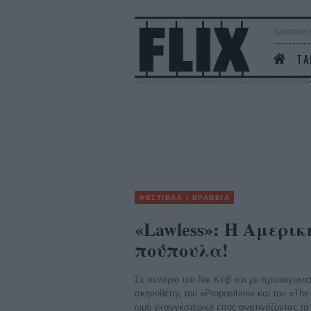
summer
ΤΑ
ΦΕΣΤΙΒΑΛ / ΒΡΑΒΕΙΑ
«Lawless»: Η Αμερικ
πούπουλα!
Σε σενάριο του Νικ Κέιβ και με πρωταγωνισ
σκηνοθέτης του «Proposition» και του «The
ωμό γκανγκστερικό έπος ανατινάζοντας τα