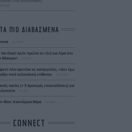
 Bojarski (The Moneymaker)
Σαλομέ
ΤΑ ΠΙΟ ΔΙΑΒΑΣΜΕΝΑ
σεια
01 ΙΟΥΛ
 the Date! Δείτε πρώτοι το «Σεξ και Αίμα στο
 Μίασμα»!
05 ΑΥΓ
άρεντ Λέτο αρνείται τις καταγγελίες: «Δεν έχω
ράξει ποτέ σεξουαλική επίθεση»
30 ΙΟΥΛ
αυτές ταινίες (+ 5 δροσερές επανεκδόσεις) για
Αύγουστο
01 ΑΥΓ
er-Man: Καινούργια Μέρα
30 ΜΑΡ
CONNECT