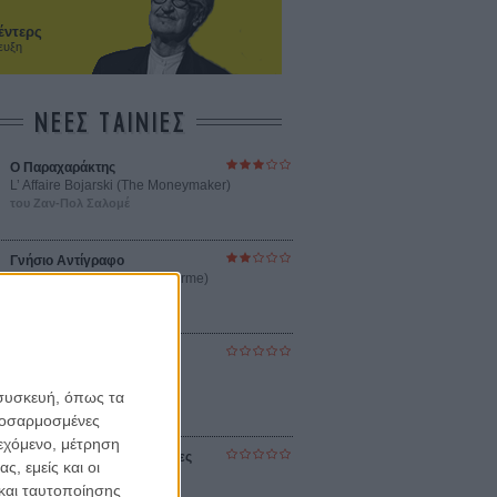
έντερς
ευξη
ΝΕΕΣ ΤΑΙΝΙΕΣ
Ο Παραχαράκτης
L’ Affaire Bojarski (The Moneymaker)
του Ζαν-Πολ Σαλομέ
Γνήσιο Αντίγραφο
Certified Copy (Copie Conforme)
του Αμπάς Κιαροστάμι
Ο Κλειδαράς του Ενός
Εκατομμυρίου
Le Million
 συσκευή, όπως τα
του Γκρεγκουάρ Βινιερόν
προσαρμοσμένες
ιεχόμενο, μέτρηση
Αυτό που Ξέρουν οι Γυναίκες
ς, εμείς και οι
Pour le Plaisir
και ταυτοποίησης
του Ρεέμ Κερισί