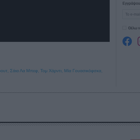
Εγγράψου 
Θέλω ν
οουτ,
Σάια Λα Μπεφ,
Τομ Χάρντι,
Μία Γουασικόφσκα,