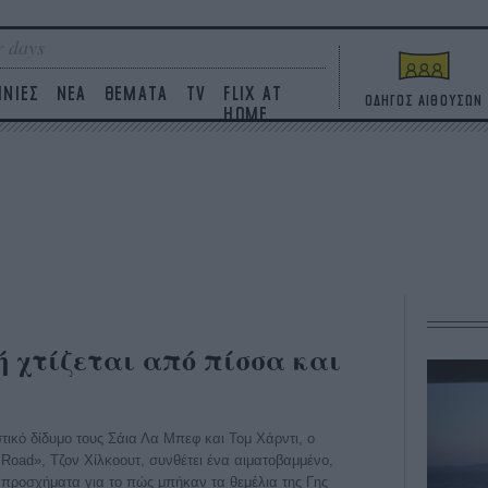
 days
ΙΝΙΕΣ
ΝΕΑ
ΘΕΜΑΤΑ
TV
FLIX AT
ΟΔΗΓΟΣ ΑΙΘΟΥΣΩΝ
HOME
ή χτίζεται από πίσσα και
τικό δίδυμο τους Σάια Λα Μπεφ και Τομ Χάρντι, ο
 Road», Τζον Χίλκοουτ, συνθέτει ένα αιματοβαμμένο,
 προσχήματα για το πώς μπήκαν τα θεμέλια της Γης