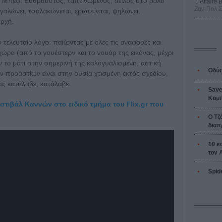
Λα Μπεφ. Εύθραυστος, ταπεινωμένος, δειλός στο ρόλο
L’ Affaire
Ζαν-Πολ 
γαλώνει, τσαλακώνεται, ερωτεύεται, ψηλώνει,
αρχή.
 τελευταίο λόγο: παίζοντας με όλες τις αναφορές και
χώρα (από το γουέστερν και το νουάρ της εικόνας, μέχρι
 το μάτι στην σημερινή της καλογυαλισμένη, αστική
Οδύσ
ν προαστίων είναι στην ουσία χτισμένη εκτός σχεδίου,
ος κατάλαβε, κατάλαβε.
Save
Καμπ
στιβάλ Καννών στο ειδικό τμήμα του Flix.gr που
Ο Τζ
διαπ
10 κ
τον 
Spid