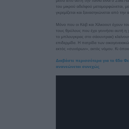
μέσα από αυτή την ταινία είναι ο Σάια 
του μικρού αδελφού μεταμορφώνεται, με
γκρεμίζεται και ξανασηκώνεται από την 
Μόνο που οι Κέιβ και Χίλκοουτ έχουν τον
τους θρύλους που έχει γεννήσει αυτή η 
το μπλουγκρας στο σάουντρακ) κλείνουν
επιδερμίδα. Η πατρίδα των οικογενειακώ
εκτός «συνόρων», εκτός νόμου. Κι όποι
Διαβάστε περισσότερα για το 65ο Φε
ανανεώνεται συνεχώς