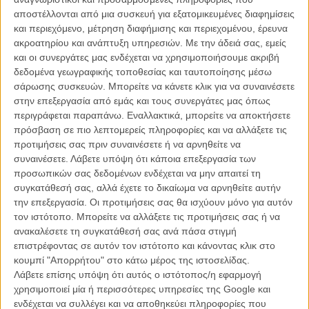
αποστέλλονται από μια συσκευή για εξατομικευμένες διαφημίσεις
και περιεχόμενο, μέτρηση διαφήμισης και περιεχομένου, έρευνα
Ιωάννης ο Βίαιος
ακροατηρίου και ανάπτυξη υπηρεσιών.
Με την άδειά σας, εμείς
και οι συνεργάτες μας ενδέχεται να χρησιμοποιήσουμε ακριβή
Αληθινά Εγκλήματα στην Αθήνα - Δευτέρα 8/4 - Ελλη
δεδομένα γεωγραφικής τοποθεσίας και ταυτοποίησης μέσω
Εγκλήματα που έχουν στιγματίσει την ζωή της πόλης γίνονται
σάρωσης συσκευών. Μπορείτε να κάνετε κλικ για να συναινέσετε
αφορμή για 2 πολύ διαφορετικά μυθοπλαστικά περιβάλλοντα. Στον
στην επεξεργασία από εμάς και τους συνεργάτες μας όπως
«Ιωάννη τον Βίαιο»
, ο Γιάννης διαβάζει τις εφημερίδες,
περιγράφεται παραπάνω. Εναλλακτικά, μπορείτε να αποκτήσετε
φαντασιώνεται πως έχει δύναμη, πως είναι φονιάς, πως ο κόσμος
πρόσβαση σε πιο λεπτομερείς πληροφορίες και να αλλάξετε τις
τον σέβεται και τον φοβάται. Ο
«Αγγελος»
στην ομόνυμη ταινία δεν
προτιμήσεις σας πριν συναινέσετε ή να αρνηθείτε να
έχει όνειρα δύναμης κι αυταρέσκειας, αποζητά ηρεμία, φροντίδα κι
συναινέσετε.
Λάβετε υπόψη ότι κάποια επεξεργασία των
αγάπη που δεν βρίσκει πουθενά. Το όνειρο του ενός γίνεται ο
προσωπικών σας δεδομένων ενδέχεται να μην απαιτεί τη
εφιάλτης του άλλου. Και οι δυο ταινίες βασίζονται σε εγκλήματα που
συγκατάθεσή σας, αλλά έχετε το δικαίωμα να αρνηθείτε αυτήν
ο χρόνος σιγά σιγά μας απομακρύνει από τις ρίζες τους, που οι
την επεξεργασία. Οι προτιμήσεις σας θα ισχύουν μόνο για αυτόν
αληθινές ιστορίες θολώνουν από τη μυθοπλασία, στην οθόνη όμως
τον ιστότοπο. Μπορείτε να αλλάξετε τις προτιμήσεις σας ή να
παραμένουν τα θραύσματα δυο ανθρώπων που ήταν θύτες και
ανακαλέσετε τη συγκατάθεσή σας ανά πάσα στιγμή
θύματα, που η μοναξιά τους φέρει κι ένα δικό μας βάρος, μια δική
επιστρέφοντας σε αυτόν τον ιστότοπο και κάνοντας κλικ στο
μας ευθύνη. Αν στρέψουμε το βλέμμα μας στις γωνιές της Αθήνας
κουμπί "Απορρήτου" στο κάτω μέρος της ιστοσελίδας.
που περπάτησαν —και τώρα η εικόνα εκείνων των καιρών
Λάβετε επίσης υπόψη ότι αυτός ο ιστότοπος/η εφαρμογή
αργοσβήνει— ίσως ακόμα να διακρίνουμε τον Γιάννη να ψάχνει στα
χρησιμοποιεί μία ή περισσότερες υπηρεσίες της Google και
περίπτερα την ιστορία του, τον Άγγελο στο μισοσκόταδο κάποιον να
ενδέχεται να συλλέγει και να αποθηκεύει πληροφορίες που