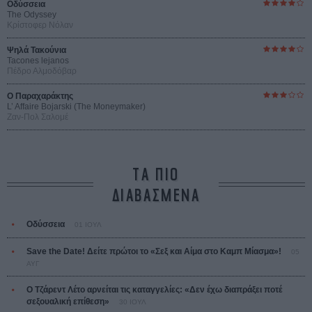
Οδύσσεια
The Odyssey
Κρίστοφερ Νόλαν
Ψηλά Τακούνια
Tacones lejanos
Πέδρο Αλμοδόβαρ
Ο Παραχαράκτης
L’ Affaire Bojarski (The Moneymaker)
Ζαν-Πολ Σαλομέ
ΤΑ ΠΙΟ
ΔΙΑΒΑΣΜΕΝΑ
Οδύσσεια
01 ΙΟΥΛ
Save the Date! Δείτε πρώτοι το «Σεξ και Αίμα στο Καμπ Μίασμα»!
05
ΑΥΓ
Ο Τζάρεντ Λέτο αρνείται τις καταγγελίες: «Δεν έχω διαπράξει ποτέ
σεξουαλική επίθεση»
30 ΙΟΥΛ