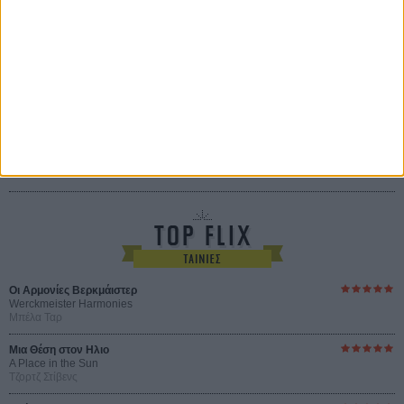
Ο Κλειδαράς του Ενός Εκατομμυρίου
Le Million
του Γκρεγκουάρ Βινιερόν
Αυτό που Ξέρουν οι Γυναίκες
Pour le Plaisir
του Ρεέμ Κερισί
Οι Αρμονίες Βερκμάιστερ
Werckmeister Harmonies
Μπέλα Ταρ
Μια Θέση στον Ηλιο
A Place in the Sun
Τζορτζ Στίβενς