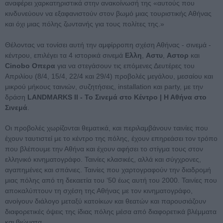
αναφέρει χαρκατηριστικά στην ανακοίνωσή της «αυτούς που
κινδυνεύουν να εξαφανιστούν στον βωμό μιας τουριστικής Αθήνας
και όχι μιας πόλης ζωντανής για τους πολίτες της.»
Θέλοντας να τονίσει αυτή την αμφίρροπη σχέση Αθήνας - σινεμά -
κέντρου, επιλέγει τα 4 ιστορικά σινεμά
Ελλη
,
Αστυ
,
Αστορ
και
Cinobo Oπερα
για να στεγάσουν τις επόμενες Δευτέρες του
Απριλίου (8/4, 15/4, 22/4 και 29/4) προβολές μεγάλου, μεσαίου και
μικρού μήκους ταινιών, συζητήσεις, installation και party, με την
δράση
LANDMARKS II - Το Σινεμά στο Κέντρο | Η Αθήνα στο
Σινεμά
.
Οι προβολές χωρίζονται θεματικά, και περιλαμβάνουν ταινίες που
έχουν ταυτιστεί με το κέντρο της πόλης, έχουν επηρεάσει τον τρόπο
που βλέπουμε την Αθήνα και έχουν αφήσει το στίγμα τους στον
ελληνικό κινηματογράφο. Ταινίες κλασικές, αλλά και σύγχρονες,
αγαπημένες και σπάνιες. Ταινίες που χαρτογραφούν την διαδρομή
μιας πόλης από τη δεκαετία του ‘50 έως αυτή του 2000. Ταινίες που
αποκαλύπτουν τη σχέση της Αθήνας με τον κινηματογράφο,
ανοίγουν διάλογο μεταξύ κατοίκων και θεατών και παρουσιάζουν
διαφορετικές όψεις της ίδιας πόλης μέσα από διαφορετικά βλέμματα
και βιώματα.