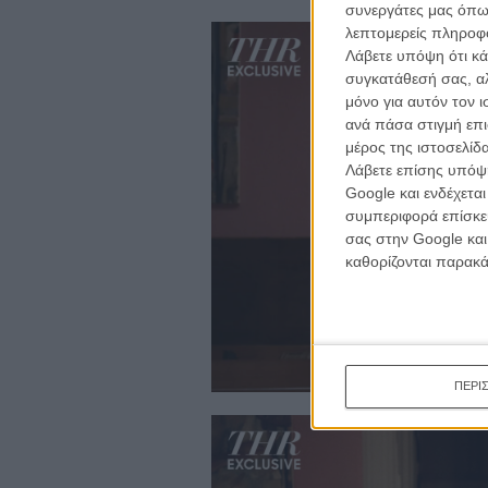
συνεργάτες μας όπω
λεπτομερείς πληροφορ
Λάβετε υπόψη ότι κά
συγκατάθεσή σας, αλ
μόνο για αυτόν τον 
ανά πάσα στιγμή επι
μέρος της ιστοσελίδα
Λάβετε επίσης υπόψη
Google και ενδέχετα
συμπεριφορά επίσκεψ
σας στην Google και
καθορίζονται παρακ
ΠΕΡΙ