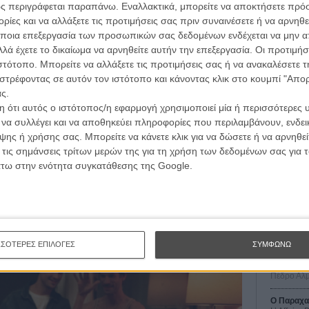
ς περιγράφεται παραπάνω. Εναλλακτικά, μπορείτε να αποκτήσετε πρό
ίες και να αλλάξετε τις προτιμήσεις σας πριν συναινέσετε ή να αρνηθεί
ποια επεξεργασία των προσωπικών σας δεδομένων ενδέχεται να μην απ
λά έχετε το δικαίωμα να αρνηθείτε αυτήν την επεξεργασία. Οι προτιμήσ
ιστότοπο. Μπορείτε να αλλάξετε τις προτιμήσεις σας ή να ανακαλέσετε
στρέφοντας σε αυτόν τον ιστότοπο και κάνοντας κλικ στο κουμπί "Απ
ς.
 ότι αυτός ο ιστότοπος/η εφαρμογή χρησιμοποιεί μία ή περισσότερες 
Οι Αρμονί
ι να συλλέγει και να αποθηκεύει πληροφορίες που περιλαμβάνουν, ενδεικ
Werckmei
ης ή χρήσης σας. Μπορείτε να κάνετε κλικ για να δώσετε ή να αρνηθε
Μπέλα Τα
 τις σημάνσεις τρίτων μερών της για τη χρήση των δεδομένων σας για
Μια Θέση 
άτω στην ενότητα συγκατάθεσης της Google.
A Place in
Τζορτζ Στί
Οδύσσεια
The Odys
Κρίστοφε
ΣΣΟΤΕΡΕΣ ΕΠΙΛΟΓΕΣ
ΣΥΜΦΩΝΩ
Ψηλά Τακ
Tacones l
Πέδρο Αλ
Ο Παραχα