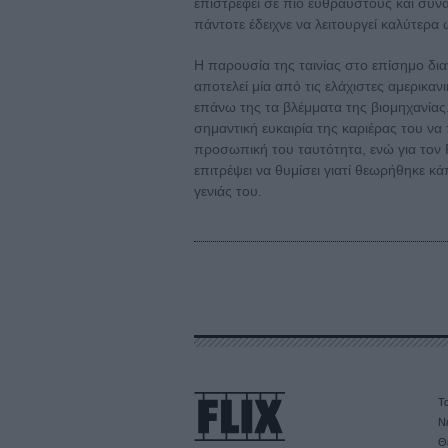
επιστρέφει σε πιο εύθραυστους και συνα
πάντοτε έδειχνε να λειτουργεί καλύτερα
Η παρουσία της ταινίας στο επίσημο δι
αποτελεί μία από τις ελάχιστες αμερικα
επάνω της τα βλέμματα της βιομηχανίας. 
σημαντική ευκαιρία της καριέρας του να
προσωπική του ταυτότητα, ενώ για τον Ρ
επιτρέψει να θυμίσει γιατί θεωρήθηκε κ
γενιάς του.
Τα
Ν
Θ