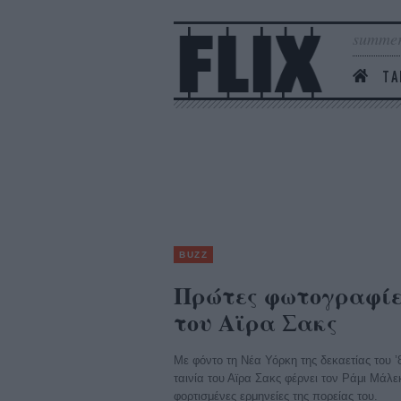
summer
ΤΑ
BUZZ
Πρώτες φωτογραφίες
του Αϊρα Σακς
Με φόντο τη Νέα Υόρκη της δεκαετίας του ’8
ταινία του Αϊρα Σακς φέρνει τον Ράμι Μάλε
φορτισμένες ερμηνείες της πορείας του.