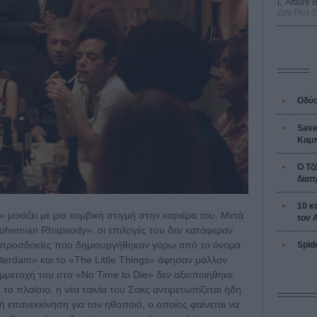
L’ Affaire
Ζαν-Πολ 
Οδύσ
Save
Καμπ
Ο Τζ
διαπ
10 κ
 μοιάζει με μια κομβική στιγμή στην καριέρα του. Μετά
τον 
Bohemian Rhapsody», οι επιλογές του δεν κατάφεραν
ς προσδοκίες που δημιουργήθηκαν γύρω από το όνομά
Spid
msterdam» και το «The Little Things» άφησαν μάλλον
υμμετοχή του στο «No Time to Die» δεν αξιοποιήθηκε
το πλαίσιο, η νέα ταινία του Σακς αντιμετωπίζεται ήδη
ή επανεκκίνηση για τον ηθοποιό, ο οποίος φαίνεται να