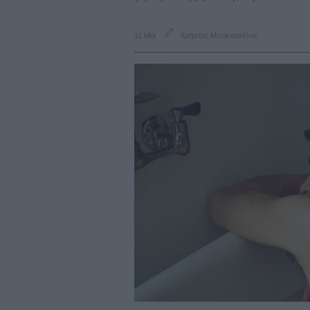
11 Μάι
Χρήστος Μπακατσέλος