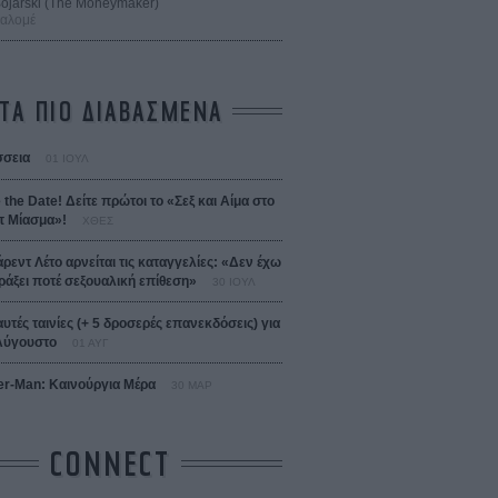
 Bojarski (The Moneymaker)
Σαλομέ
ΤΑ ΠΙΟ ΔΙΑΒΑΣΜΕΝΑ
σεια
01 ΙΟΥΛ
 the Date! Δείτε πρώτοι το «Σεξ και Αίμα στο
 Μίασμα»!
ΧΘΕΣ
άρεντ Λέτο αρνείται τις καταγγελίες: «Δεν έχω
ράξει ποτέ σεξουαλική επίθεση»
30 ΙΟΥΛ
αυτές ταινίες (+ 5 δροσερές επανεκδόσεις) για
Αύγουστο
01 ΑΥΓ
er-Man: Καινούργια Μέρα
30 ΜΑΡ
CONNECT