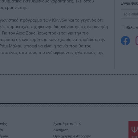
ισθηματικά εκτεθειμένους χαρακτήρες, εκεί όπου
Εγγράψου 
 ως ερμηνευτής.
αγωνιστικό πρόγραμμα των Καννών και το γεγονός ότι
νικές συμμετοχές της φετινής διοργάνωσης στρέφουν ήδη
Θέλω ν
Για τον Αϊρα Σακς, ίσως πρόκειται για την πιο
 περάσει σε ένα ευρύτερο κοινό χωρίς να προδώσει την
άμι Μάλεκ, μπορεί να είναι η ταινία που θα του
άποτε ένας από τους πιο ενδιαφέροντες ηθοποιούς της
ινίες
Σχετικά με το FLIX
έα
Διαφήμιση
έματα
Όροι χρήσης & Απόρρητο