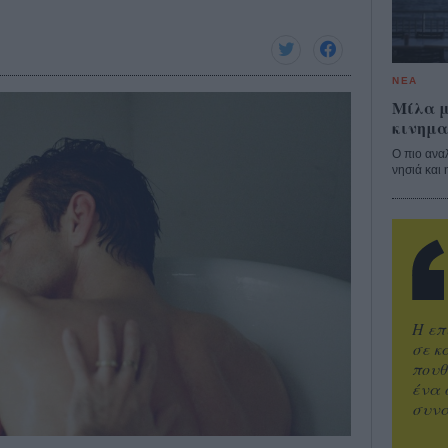
ΝΕΑ
Μίλα μ
κινημα
Ο πιο ανα
νησιά και 
Η επ
σε κ
πουθ
ένα 
συνα