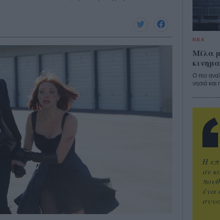
ΝΕΑ
Μίλα μ
κινημα
Ο πιο ανα
νησιά και 
Η επ
σε κ
πουθ
ένα 
συνα