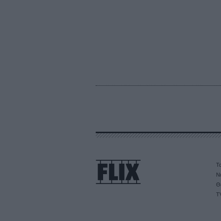
Τα
Ν
Θ
T