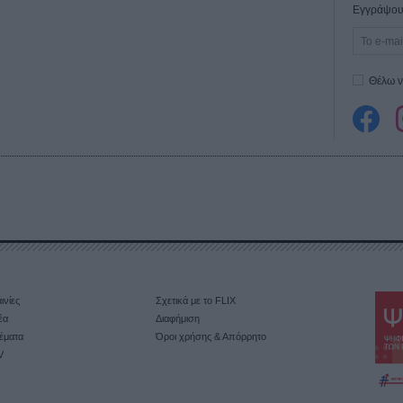
Εγγράψου 
Θέλω ν
ινίες
Σχετικά με το FLIX
έα
Διαφήμιση
έματα
Όροι χρήσης & Απόρρητο
V