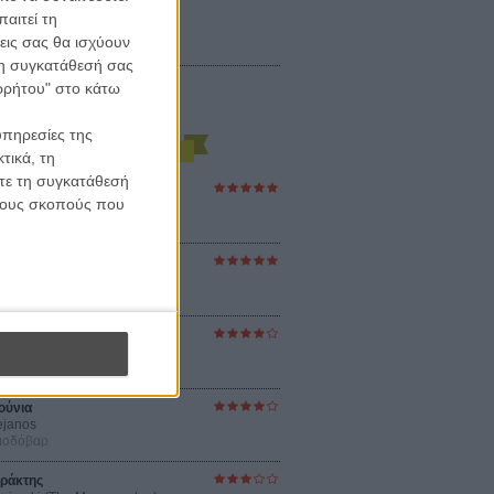
αιτεί τη
εις σας θα ισχύουν
 τη συγκατάθεσή σας
ορρήτου" στο κάτω
υπηρεσίες της
τικά, τη
ίτε τη συγκατάθεσή
ες Βερκμάιστερ
 τους σκοπούς που
ster Harmonies
ρ
στον Ηλιο
 the Sun
βενς
sey
ρ Νόλαν
ούνια
ejanos
μοδόβαρ
ράκτης