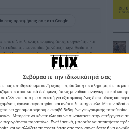
Βιμ Β
Συνέντ
ix στις προτιμήσεις σας στο Google
ca» είπε ο Νίκολ, ένας σεναριογράφος, σκηνοθέτης και
 το είδος της φαντασίας (σενάριο, σκηνοθεσία του
 Και ήξερε που μιλούσε γιατί το κοινό του Comic-Con,
er της ταινίας (έχοντας στο πλάι του τους
αι Αμάντα Σίφριντ), γνωρίζει επίσης πολύ καλά το είδος
Σεβόμαστε την ιδιωτικότητά σας
ατα και χειροκροτήματα ενθουσιασμού προβλήθηκε το
άτες μας αποθηκεύουμε και/ή έχουμε πρόσβαση σε πληροφορίες σε μια
υ μας προσγειώνει σε μία φουτουριστική πραγματικότητα
ργαζόμαστε προσωπικά δεδομένα, όπως μοναδικοί αναγνωριστικοί και 
ά!
στέλλονται από μια συσκευή για εξατομικευμένες διαφημίσεις και περ
εχομένου, έρευνα ακροατηρίου και ανάπτυξη υπηρεσιών.
Με την άδειά σα
ρωπος μπορεί να ζει για πάντα - αρκεί να τον κλέβει
χεται να χρησιμοποιήσουμε ακριβή δεδομένα γεωγραφικής τοποθεσίας 
πλέον δεν γίνονται για χρήματα, αλλά για να
ών. Μπορείτε να κάνετε κλικ για να συναινέσετε στην επεξεργασία απ
ου τρέχει στον καρπό σου και σε κρατάει αθάνατο. Ο
ς περιγράφεται παραπάνω. Εναλλακτικά, μπορείτε να αποκτήσετε πρό
ρωα με λίγα χρόνια ζωής (οπότε και αναλογικά
ίες και να αλλάξετε τις προτιμήσεις σας πριν συναινέσετε ή να αρνηθεί