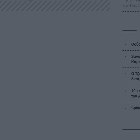
L’ Affaire
Ζαν-Πολ 
Οδύσ
Save
Καμπ
Ο Τζ
διαπ
10 κ
τον 
Spid