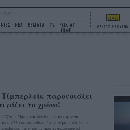
 days
ΙΝΙΕΣ
ΝΕΑ
ΘΕΜΑΤΑ
TV
FLIX AT
ΟΔΗΓΟΣ ΑΙΘΟΥΣΩΝ
HOME
ν Τίμπερλεϊκ παρουσιάζει
ινάζει το χρόνο!
ο Τζάστιν Τίμπερλεϊκ δεν άκουσε τους φαν να
ά τους. Αλλά επειδή ενθουσιάστηκαν με το «In Time»,
ε το extended trailer και τις πρώτες φωτογραφίες!