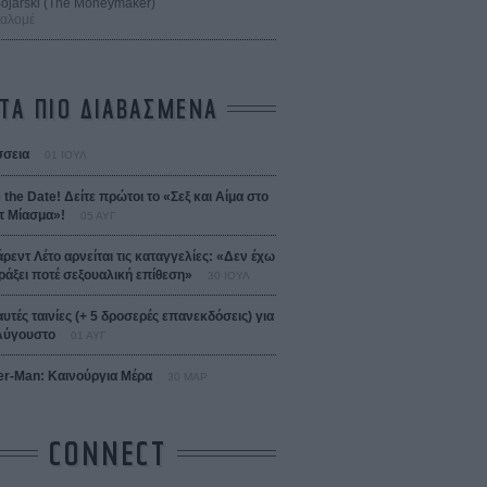
 Bojarski (The Moneymaker)
Σαλομέ
ΤΑ ΠΙΟ ΔΙΑΒΑΣΜΕΝΑ
σεια
01 ΙΟΥΛ
 the Date! Δείτε πρώτοι το «Σεξ και Αίμα στο
 Μίασμα»!
05 ΑΥΓ
άρεντ Λέτο αρνείται τις καταγγελίες: «Δεν έχω
ράξει ποτέ σεξουαλική επίθεση»
30 ΙΟΥΛ
αυτές ταινίες (+ 5 δροσερές επανεκδόσεις) για
Αύγουστο
01 ΑΥΓ
er-Man: Καινούργια Μέρα
30 ΜΑΡ
CONNECT