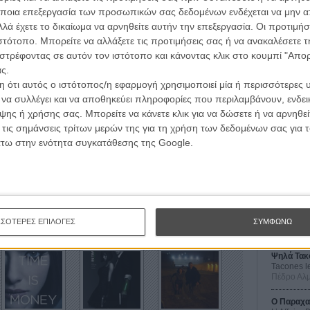
στο γκέτο του, μέρα με την μέρα. Μόνο που η μοίρα τον
ποια επεξεργασία των προσωπικών σας δεδομένων ενδέχεται να μην απ
όβιο... νεαρό, ο οποίος του χαρίζει τα χρόνια του και
λά έχετε το δικαίωμα να αρνηθείτε αυτήν την επεξεργασία. Οι προτιμήσ
τά όμως, μετακομίζει στα προάστια των προνομιούχων
ιστότοπο. Μπορείτε να αλλάξετε τις προτιμήσεις σας ή να ανακαλέσετε
ς κόρη της υψηλής κοινωνίας, θα γίνει όμηρός του στο
στρέφοντας σε αυτόν τον ιστότοπο και κάνοντας κλικ στο κουμπί "Απ
 του...
ς.
 ότι αυτός ο ιστότοπος/η εφαρμογή χρησιμοποιεί μία ή περισσότερες 
το καστ πλαισιώνουν και οι Κίλιαν Μέρφι («Inception»),
ι να συλλέγει και να αποθηκεύει πληροφορίες που περιλαμβάνουν, ενδεικ
 Ολίβια Γουάιλντ («Cowboys and Aliens»).
ης ή χρήσης σας. Μπορείτε να κάνετε κλικ για να δώσετε ή να αρνηθε
Οι Αρμονί
 τις σημάνσεις τρίτων μερών της για τη χρήση των δεδομένων σας για
Werckmei
 τις πρώτες φωτογραφίες και πόστερ της ταινίας.
Μπέλα Τα
άτω στην ενότητα συγκατάθεσης της Google.
Μια Θέση 
A Place in
λεϊκ,
In Time,
Αντριου Νίκολ,
Κίλιαν Μέρφι
Τζορτζ Στί
Οδύσσεια
The Odys
ΣΣΟΤΕΡΕΣ ΕΠΙΛΟΓΕΣ
ΣΥΜΦΩΝΩ
Κρίστοφε
Ψηλά Τακ
Tacones l
Πέδρο Αλ
Ο Παραχα