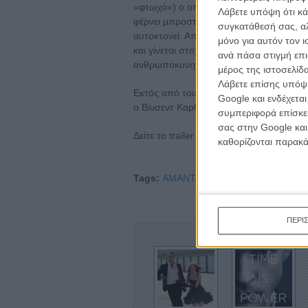
«φτωχό») ο οποίος παλεύει να επιζήσει 
Λάβετε υπόψη ότι κά
φέρνει μπροστά σ' έναν απελπισμένο αιων
συγκατάθεσή σας, αλ
αυτοκτονεί. Από αυτό το σημείο και με
μόνο για αυτόν τον 
και γίνεται στόχος. Η Αμάντα Σίφριντ, ω
ανά πάσα στιγμή επι
ανθρωποκυνηγητό που στήνεται εναντίον
μέρος της ιστοσελίδα
Λάβετε επίσης υπόψη
Εκτός από τους Τίμπερλεϊκ και Σίφριντ, 
Google και ενδέχετα
ο Βίνσεντ Καρθάιζερ («Mad Men») και η
συμπεριφορά επίσκεψ
σας στην Google και
Δείτε το trailer και χαζέψτε στο gallery
καθορίζονται παρακ
Tags:
ΑΜΑΝΤΑ ΣΙΦΡΙΝΤ,
Τζάστιν Τίμπερ
ΠΕΡΙ