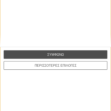
ΜΗ ΧΑΣΕΤΕ
ΣΥΜΦΩΝΩ
ΠΕΡΙΣΣΟΤΕΡΕΣ ΕΠΙΛΟΓΕΣ
ΝΕΑ
Μίλα μου για καλοκαιρινά φεστιβάλ κινηματογράφου
στην Ελλάδα
Ο πιο αναλυτικός οδηγός των καλοκαιρινών φεστιβάλ σε νησιά και ηπειρωτική
Ελλάδα είναι εδώ