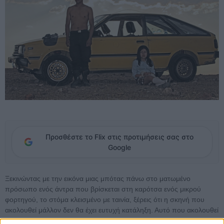
Προσθέστε το Flix στις προτιμήσεις σας στο
Google
Ξεκινώντας με την εικόνα μιας μπότας πάνω στο ματωμένο
πρόσωπο ενός άντρα που βρίσκεται στη καρότσα ενός μικρού
φορτηγού, το στόμα κλεισμένο με ταινία, ξέρεις ότι η σκηνή που
ακολουθεί μάλλον δεν θα έχει ευτυχή κατάληξη. Αυτό που ακολουθεί
είναι ένα εντυπωσιακό και σοκαριστικό μονοπλάνο, που κλείνει με