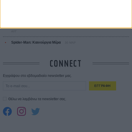
Ο Τζάρεντ Λέτο αρνείται τις καταγγελίες: «Δεν έχω διαπράξει ποτέ
σεξουαλική επίθεση»
30 ΙΟΥΛ
10 καυτές ταινίες (+ 5 δροσερές επανεκδόσεις) για τον Αύγουστο
01
ΑΥΓ
Spider-Man: Καινούργια Μέρα
30 ΜΑΡ
CONNECT
Εγγράψου στο εβδομαδιαίο newsletter μας.
ΕΓΓΡΑΦΗ
Θέλω να λαμβάνω τα newsletter σας.