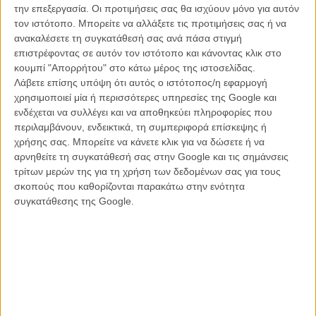
την επεξεργασία. Οι προτιμήσεις σας θα ισχύουν μόνο για αυτόν
τον ιστότοπο. Μπορείτε να αλλάξετε τις προτιμήσεις σας ή να
ανακαλέσετε τη συγκατάθεσή σας ανά πάσα στιγμή
επιστρέφοντας σε αυτόν τον ιστότοπο και κάνοντας κλικ στο
κουμπί "Απορρήτου" στο κάτω μέρος της ιστοσελίδας.
Λάβετε επίσης υπόψη ότι αυτός ο ιστότοπος/η εφαρμογή
χρησιμοποιεί μία ή περισσότερες υπηρεσίες της Google και
ενδέχεται να συλλέγει και να αποθηκεύει πληροφορίες που
περιλαμβάνουν, ενδεικτικά, τη συμπεριφορά επίσκεψης ή
χρήσης σας. Μπορείτε να κάνετε κλικ για να δώσετε ή να
αρνηθείτε τη συγκατάθεσή σας στην Google και τις σημάνσεις
Ο Εσκαλάντε λέει (και προφανώς κάτι τέτοιο είναι πλέον κοινή
τρίτων μερών της για τη χρήση των δεδομένων σας για τους
γνώση), πως η περιοχή στην οποία γυρίστηκε η ταινία είναι στο
σκοπούς που καθορίζονται παρακάτω στην ενότητα
έλεος της βίας των συμμοριών ναρκωτικών και πως τέτοιου είδους
συγκατάθεσης της Google.
δημόσιοι απαγχονισμοί, ή δολοφονίες και κάθε είδους βιαιοπραγίες
είναι κάτι σχεδόν καθημερινό για τους ανθρώπους εκεί.
Σύμφωνα με τον ίδιο, το σενάριο γράφτηκε κατά πολύ, αντλώντας
στοιχεία από τα νέα στις εφημερίδες ή παρακολουθώντας τις
ειδήσεις στην τηλεόραση. Ακόμη κι το όνομά του ήρωα είναι
δανεισμένο από εκεί, από ένα δεκάχρονο αγόρι που σκοτώθηκε ενώ
αντάλλασσε πυρά με τους αστυνομικού ως μέλος μιας