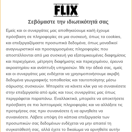
τον δημόσιο απαγχονισμό σε μια πεζογέφυρα του δρόμου, του ενός
από τους δύο άντρες που βρίσκονται δεμένοι, χτυπημένοι,
αναίσθητοι, στο φορτηγό.
Σεβόμαστε την ιδιωτικότητά σας
Το ποιοι ήταν και το πως βρέθηκαν εκεί, θα το ανακαλύψουμε
Εμείς και οι συνεργάτες μας αποθηκεύουμε και/ή έχουμε
σχεδόν μετά από μία ώρα, αφού πρώτα γνωρίσουμε τον Ελι, έναν
πρόσβαση σε πληροφορίες σε μια συσκευή, όπως τα cookies,
νεαρό άντρα που ζει σε ένα φτωχικό σπίτι με την γυναίκα και το
και επεξεργαζόμαστε προσωπικά δεδομένα, όπως μοναδικοί
μωρό τους, τον πατέρα του και την δωδεκάχρονη αδελφή του
αναγνωριστικοί και προσαρμοσμένες πληροφορίες που
Εστέλα. Εκείνη ερωτευμένη τρελά με έναν δεκαεφτάχρονο
αποστέλλονται από μια συσκευή για εξατομικευμένες διαφημίσεις
εκπαιδευόμενο αστυνομικό, ονειρεύεται να τον παντρευτεί και να
και περιεχόμενο, μέτρηση διαφήμισης και περιεχομένου, έρευνα
φύγει μακριά, μόνο που φυσικά ένα τέτοιο ρομαντικό όνειρο δεν
ακροατηρίου και ανάπτυξη υπηρεσιών.
Με την άδειά σας, εμείς
μπορεί προφανώς να έχει ευτυχή κατάληξη σε μια ταινία σαν αυτή.
και οι συνεργάτες μας ενδέχεται να χρησιμοποιήσουμε ακριβή
Αντίθετα οι ανώριμες επιλογές τους κι ο τρόπος που αποφασίζουν
δεδομένα γεωγραφικής τοποθεσίας και ταυτοποίησης μέσω
να βγάλουν χρήματα, θα έχουν τραγικές συνέπειες όχι μόνο για τους
σάρωσης συσκευών. Μπορείτε να κάνετε κλικ για να συναινέσετε
ίδιους μα και για ολόκληρη την οικογένεια της Εστέλα.
στην επεξεργασία από εμάς και τους συνεργάτες μας όπως
περιγράφεται παραπάνω. Εναλλακτικά, μπορείτε να αποκτήσετε
πρόσβαση σε πιο λεπτομερείς πληροφορίες και να αλλάξετε τις
προτιμήσεις σας πριν συναινέσετε ή να αρνηθείτε να
συναινέσετε.
Λάβετε υπόψη ότι κάποια επεξεργασία των
προσωπικών σας δεδομένων ενδέχεται να μην απαιτεί τη
συγκατάθεσή σας, αλλά έχετε το δικαίωμα να αρνηθείτε αυτήν