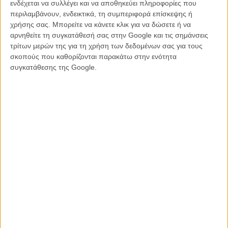
ενδέχεται να συλλέγει και να αποθηκεύει πληροφορίες που
γεννήθηκε στις 24 Απριλίου 1934 στο Ρίτσμοντ της Βιρτζίνια.
περιλαμβάνουν, ενδεικτικά, τη συμπεριφορά επίσκεψης ή
Χόρευε από τα τέσσερά της χρόνια. Το ανεπίσημο ντεμπούτο της το
χρήσης σας. Μπορείτε να κάνετε κλικ για να δώσετε ή να
έκανε στα 20 της, χορεύοντας μπροστά από ένα ψυγείο: είχε βρει
αρνηθείτε τη συγκατάθεσή σας στην Google και τις σημάνσεις
δουλειά σ' ένα κατάστημα ηλεκτρικών ειδών κι έπρεπε να τραβήξει
τρίτων μερών της για τη χρήση των δεδομένων σας για τους
το βλέμμα των περαστικών στη βιτρίνα. Στη σκηνή του
σκοπούς που καθορίζονται παρακάτω στην ενότητα
Μπρόντγουεϊ ανεβαίνει το 1954 ως αναπληρώτρια χορεύτρια και
συγκατάθεσης της Google.
στο πανί την αποτυπώνει πρώτος ο μετρ Αλφρεντ Χίτσκοκ στην
ταινία του «Ποιος σκότωσε τον Χάρι;» με συμπρωταγωνιστή τον
Τζον Φορσάιθ.
Η χρυσή της δεκαετία ήταν τα 60ς - «Οι δύο μου αγάπες» (1961)
του Τσαρλς Γουόλτερς, «Αγαπημένη μου Γκέισα» (1962) του Τζακ
Κάρντιφ, «Το Παιχνίδι της Μοναξιάς» (1963) του Ρόμπερτ Γουάιζ,
«Η Κυρία και οι Αντρες της» (1964) του Τζέι Λι Τόμσον, «Επτά
Φορές Γυναίκα» (1967) του Βιτόριο ντε Σίκα, «Σουίτ Τσάριτι» (1968)
του Μπομπ Φος, «Η Ευτυχία της Κυρίας Μπλόσομ» (1968) του
Τζόζεφ Μακ Γκραθ. Πάνω και πέρα από όλα όμως υπήρξε η μούσα
του Μπίλι Γουάιλντερ κι εκείνος ο απόλυτος σκηνοθέτης της: με την
«Γκαρσονιέρα» (1960) και τη «Γλυκιά Ιρμα» κερδίζει 2
υποψηφιότητες για Οσκαρ.