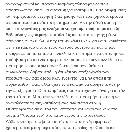
Η ίδια η Μέριλ Στριπ είχε παραλάβει το δικό της το 2004.
αναγνωριστικοί και προσαρμοσμένες πληροφορίες που
αποστέλλονται από μια συσκευή για εξατομικευμένες διαφημίσεις
Αλλοι αποδέκτες του AFI award στο παρελθόν υπήρξαν
και περιεχόμενο, μέτρηση διαφήμισης και περιεχομένου, έρευνα
κινηματογραφικοί θρύλοι όπως οι Μπίλι Γουάιλντερ, Μπέτι Ντέιβις,
ακροατηρίου και ανάπτυξη υπηρεσιών.
Με την άδειά σας, εμείς
Ορσον Γουέλς, Τζον Φορντ, Τζέιμς Κάγκνεϊ, Μάρτιν Σκορσέζε,
και οι συνεργάτες μας ενδέχεται να χρησιμοποιήσουμε ακριβή
Μέριλ Στριπ, Ρόμπερτ ΝτεΝίρο, Αλ Πατσίνο.
δεδομένα γεωγραφικής τοποθεσίας και ταυτοποίησης μέσω
σάρωσης συσκευών. Μπορείτε να κάνετε κλικ για να συναινέσετε
Σ' αυτή την λαμπερή λίστα θα περιληφθεί και το όνομα της Σίρλεϊ
στην επεξεργασία από εμάς και τους συνεργάτες μας όπως
ΜακΛέιν, ίσως αρκετά καθυστερημένα, και με την αίσθηση ότι της το
περιγράφεται παραπάνω. Εναλλακτικά, μπορείτε να αποκτήσετε
χρωστάνε.
πρόσβαση σε πιο λεπτομερείς πληροφορίες και να αλλάξετε τις
προτιμήσεις σας πριν συναινέσετε ή να αρνηθείτε να
Ο Πρόεδρος του AFΙ, Μπομπ Γκαζάλ, δήλωσε: «Για ποιους λόγους
συναινέσετε.
Λάβετε υπόψη ότι κάποια επεξεργασία των
αγαπάμε τη Σίρλεϊ ΜακΛέιν; Θα είναι πρόκληση να τους χωρέσουμε
προσωπικών σας δεδομένων ενδέχεται να μην απαιτεί τη
όλους σε μία βραδιά. Πώς να συνοψίσεις μία ζωή που πέρασε από
συγκατάθεσή σας, αλλά έχετε το δικαίωμα να αρνηθείτε αυτήν
τον κινηματογράφο στην τηλεόραση και από το θέατρο, στη
την επεξεργασία. Οι προτιμήσεις σας θα ισχύουν μόνο για αυτόν
λογοτεχνία και ακόμα πιο μακριά. Ακόμα κι αν σταθεί κανείς στις
τον ιστότοπο. Μπορείτε να αλλάξετε τις προτιμήσεις σας ή να
ταινίες της, το έργο της διασχίζει κινηματογραφική είδη και δεκαετίες.
ανακαλέσετε τη συγκατάθεσή σας ανά πάσα στιγμή
Η Σίρλεϊ ΜακΛέιν είναι μία δύναμη της φύσης. Είναι η επιτομή του
επιστρέφοντας σε αυτόν τον ιστότοπο και κάνοντας κλικ στο
όρου «αναγεννησιακή καλλιτέχνις» και είναι τιμή του AFΙ να ρίξει
κουμπί "Απορρήτου" στο κάτω μέρος της ιστοσελίδας.
τους προβολείς του πάνω της...»
Λάβετε επίσης υπόψη ότι αυτός ο ιστότοπος/η εφαρμογή
χρησιμοποιεί μία ή περισσότερες υπηρεσίες της Google και
Η Σίρλεϊ Μακ Λέιν (το αληθινό της όνομα είναι Σίρλεϊ Μακ Λιν Μπίτι)