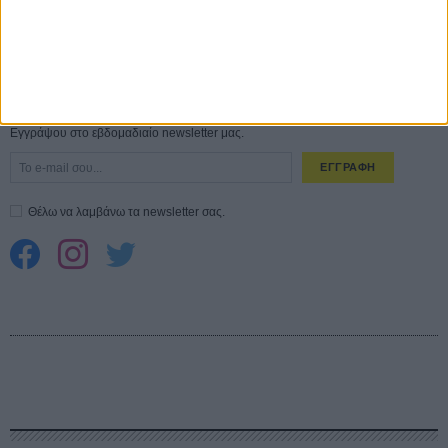
Spider-Man: Καινούργια Μέρα
30 ΜΑΡ
CONNECT
Εγγράψου στο εβδομαδιαίο newsletter μας.
ΕΓΓΡΑΦΗ
Θέλω να λαμβάνω τα newsletter σας.