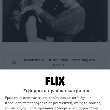
Προσθέστε το Flix στις προτιμήσεις σας στο
Google
Πριν από 22 χρόνια ήταν μητέρα και κόρη. Οι Σίρλεϊ ΜακΛέιν και
Μέριλ Στριπ συμπρωταγωνιστούσαν το 1990 στο «Postcards From
Σεβόμαστε την ιδιωτικότητά σας
the Edge» (Φλερτάροντας με τη Ζωή) του Μάικ Νίκολς. Φέτος θα
συναντηθούν ξανά, σε μία συγκινητική στιγμή για την ΜακΛέιν –
Εμείς και οι συνεργάτες μας αποθηκεύουμε και/ή έχουμε
στην σκηνή του AFI όπου θα παραλαμβάνει το τιμητικό βραβείο
πρόσβαση σε πληροφορίες σε μια συσκευή, όπως τα cookies,
που δίνει κάθε χρόνο από το 1973 το κινηματογραφικό ινστιτούτο.
και επεξεργαζόμαστε προσωπικά δεδομένα, όπως μοναδικοί