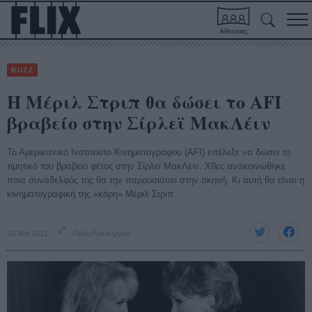
Αίθουσες
BUZZ
Η Μέριλ Στριπ θα δώσει το AFI
βραβείο στην Σίρλεϊ ΜακΛέιν
Το Αμερικανικό Ινστιτούτο Κινηματογράφου (AFI) επέλεξε να δώσει το
τιμητικό του βραβείο φέτος στην Σίρλεϊ ΜακΛέιν. Χθες ανακοινώθηκε
ποια συνάδελφός της θα την παρουσιάσει στην σκηνή. Κι αυτή θα είναι η
κινηματογραφική της «κόρη» Μέριλ Στριπ.
23 Μάι 2012
Πόλυ Λυκούργου