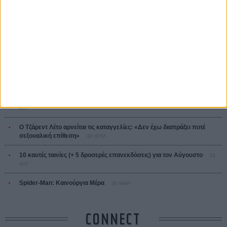
Ζαν-Πολ Σαλομέ
ΤΑ ΠΙΟ
ΔΙΑΒΑΣΜΕΝΑ
Οδύσσεια
01 ΙΟΥΛ
Save the Date! Δείτε πρώτοι το «Σεξ και Αίμα στο Καμπ Μίασμα»!
05
ΑΥΓ
Ο Τζάρεντ Λέτο αρνείται τις καταγγελίες: «Δεν έχω διαπράξει ποτέ
σεξουαλική επίθεση»
30 ΙΟΥΛ
10 καυτές ταινίες (+ 5 δροσερές επανεκδόσεις) για τον Αύγουστο
01
ΑΥΓ
Spider-Man: Καινούργια Μέρα
30 ΜΑΡ
CONNECT