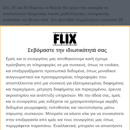
Στις 29 και 30 Μαρτίου οι θεατές θα έχουν την ευκαιρία να
απολαύσουν εξαιρετικές ταινίες μυθοπλασίας, ντοκιμαντέρ,
animation και βίντεο κλιπ. Στο φεστιβάλ συμμετέχουν συνολικά 29
ταινίες από 20 χώρες, οι περισσότερες από τις οποίες έχουν
συμμετάσχει και διακριθεί σε μεγάλα διεθνή φεστιβάλ. Συμμετέχουν
ακόμη 3 σενάρια μεγάλου μήκους, 2 σενάρια μικρού μήκους και 2
θεατρικά έργα.
Σεβόμαστε την ιδιωτικότητά σας
Θα προβληθούν ταινίες που ήταν υποψήφιες για Oscar και BAFTA,
Εμείς και οι συνεργάτες μας αποθηκεύουμε και/ή έχουμε
και βραβευμένες ταινίες από το Φεστιβάλ των Καννών και της
πρόσβαση σε πληροφορίες σε μια συσκευή, όπως τα cookies,
Βενετίας. Επίσης, θα πραγματοποιηθούν παγκόσμιες, ευρωπαϊκές
και επεξεργαζόμαστε προσωπικά δεδομένα, όπως μοναδικοί
και ελληνικές πρεμιέρες και θα απονεμηθούν βραβεία την Κυριακή,
αναγνωριστικοί και προσαρμοσμένες πληροφορίες που
30/3, κατά τη διάρκεια της τελετής λήξης. Μεταξύ άλλων, θα δοθεί
αποστέλλονται από μια συσκευή για εξατομικευμένες διαφημίσεις
και το βραβείο κοινού Οι θεατές θα μπορούν να ψηφίζουν τις
και περιεχόμενο, μέτρηση διαφήμισης και περιεχομένου, έρευνα
αγαπημένες τους ταινίες καθ’ όλη την διάρκεια των εκδηλώσεων.
ακροατηρίου και ανάπτυξη υπηρεσιών.
Με την άδειά σας, εμείς
και οι συνεργάτες μας ενδέχεται να χρησιμοποιήσουμε ακριβή
δεδομένα γεωγραφικής τοποθεσίας και ταυτοποίησης μέσω
σάρωσης συσκευών. Μπορείτε να κάνετε κλικ για να συναινέσετε
στην επεξεργασία από εμάς και τους συνεργάτες μας όπως
περιγράφεται παραπάνω. Εναλλακτικά, μπορείτε να αποκτήσετε