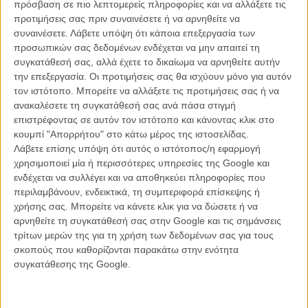
πρόσβαση σε πιο λεπτομερείς πληροφορίες και να αλλάξετε τις
προτιμήσεις σας πριν συναινέσετε ή να αρνηθείτε να
συναινέσετε.
Λάβετε υπόψη ότι κάποια επεξεργασία των
προσωπικών σας δεδομένων ενδέχεται να μην απαιτεί τη
συγκατάθεσή σας, αλλά έχετε το δικαίωμα να αρνηθείτε αυτήν
την επεξεργασία. Οι προτιμήσεις σας θα ισχύουν μόνο για αυτόν
τον ιστότοπο. Μπορείτε να αλλάξετε τις προτιμήσεις σας ή να
ανακαλέσετε τη συγκατάθεσή σας ανά πάσα στιγμή
19 διακεκριμένες προσωπικότητες ‒από 17 χώρες‒, αποτελούν τα
επιστρέφοντας σε αυτόν τον ιστότοπο και κάνοντας κλικ στο
μέλη της Κριτικής Επιτροπής που θα δώσουν τις τελικές βραβεύσεις
κουμπί "Απορρήτου" στο κάτω μέρος της ιστοσελίδας.
σε 10 διαγωνιστικά τμήματα. Ανάμεσά τους ως επίτιμα Mέλη, ο
Λάβετε επίσης υπόψη ότι αυτός ο ιστότοπος/η εφαρμογή
Γιώργος Αρβανίτης (κινηματογραφιστής και διευθυντής
χρησιμοποιεί μία ή περισσότερες υπηρεσίες της Google και
φωτογραφίας) και ο Elie Castiel (κριτικός κινηματογράφου). Μια
ενδέχεται να συλλέγει και να αποθηκεύει πληροφορίες που
ξεχωριστή θέση στις δράσεις του Greece International Film Festival
περιλαμβάνουν, ενδεικτικά, τη συμπεριφορά επίσκεψης ή
καταλαμβάνει το Διαγωνιστικό Τμήμα Ταινιών και Σεναρίων το οποίο
χρήσης σας. Μπορείτε να κάνετε κλικ για να δώσετε ή να
υποστηρίζει τα νέα καλλιτεχνήματα ώστε να βρουν τον δρόμο τους
αρνηθείτε τη συγκατάθεσή σας στην Google και τις σημάνσεις
και να συναντήσουν το κοινό τους.
τρίτων μερών της για τη χρήση των δεδομένων σας για τους
σκοπούς που καθορίζονται παρακάτω στην ενότητα
Το Greece International Film Festival στηρίζει τους Έλληνες
συγκατάθεσης της Google.
παραγωγούς και σκηνοθέτες περισσότερο από κάθε άλλη φορά ‒
της Ελλάδας και του εξωτερικού‒ , επαγγελματίες και σπουδαστές.
Αξίζει να αναφερθούν τα ονόματα κάποιων σκηνοθετών και