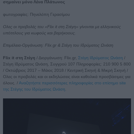
σημαίνει μόνο Λένα Πλάτωνος
φωτογραφίες: Πηνελόπη Γερασίμου
Ολες οι προβολές του «Flix it στη Στέγη» γίνονται με ελληνικούς
υπότιτλους για κωφούς και βαρήκοους.
Επιμέλεια-Οργάνωση: Flix.gr & Στέγη του Ιδρύματος Ωνάση
Flix it στη Στέγη
/ Διοργάνωση: Flix.gr,
Στέγη Ιδρύματος Ωνάση
/
Στέγη Ιδρύματος Ωνάση, Συγγρού 107 Πληροφορίες: 210 900 5 800
/ Οκτώβριος 2017 – Μάιος 2018 / Κεντρική Σκηνή & Μικρή Σκηνή /
Ολες οι προβολές και οι εκδηλώσεις είναι καθολικά προσβάσιμες για
όλους. /
Αναζητήστε περισσότερες πληροφορίες στο επίσημο site
της Στέγης του Ιδρύματος Ωνάση
.