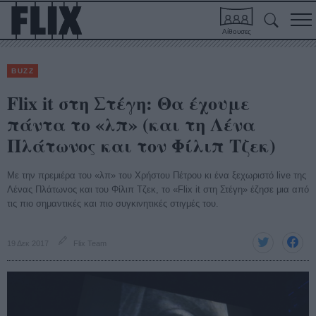
Αίθουσες
BUZZ
Flix it στη Στέγη: Θα έχουμε
πάντα το «λπ» (και τη Λένα
Πλάτωνος και τον Φίλιπ Τζεκ)
Με την πρεμιέρα του «λπ» του Χρήστου Πέτρου κι ένα ξεχωριστό live της
Λένας Πλάτωνος και του Φίλιπ Τζεκ, το «Flix it στη Στέγη» έζησε μια από
τις πιο σημαντικές και πιο συγκινητικές στιγμές του.
19 Δεκ 2017
Flix Team