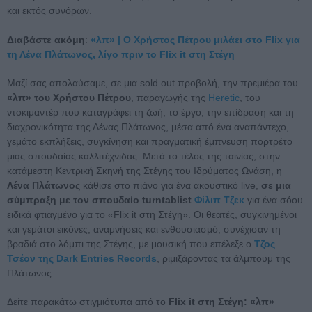
και εκτός συνόρων.
Διαβάστε ακόμη
:
«λπ» | Ο Χρήστος Πέτρου μιλάει στο Flix για
τη Λένα Πλάτωνος, λίγο πριν το Flix it στη Στέγη
Μαζί σας απολαύσαμε, σε μια sold out προβολή, την πρεμιέρα του
«λπ» του Χρήστου Πέτρου
, παραγωγής της
Heretic
, του
ντοκιμαντέρ που καταγράφει τη ζωή, το έργο, την επίδραση και τη
διαχρονικότητα της Λένας Πλάτωνος, μέσα από ένα αναπάντεχο,
γεμάτο εκπλήξεις, συγκίνηση και πραγματική έμπνευση πορτρέτο
μιας σπουδαίας καλλιτέχνιδας. Μετά το τέλος της ταινίας, στην
κατάμεστη Κεντρική Σκηνή της Στέγης του Ιδρύματος Ωνάση, η
Λένα Πλάτωνος
κάθισε στο πιάνο για ένα ακουστικό live,
σε μια
σύμπραξη με τον σπουδαίο turntablist
Φίλιπ Τζεκ
για ένα σόου
ειδικά φτιαγμένο για το «Flix it στη Στέγη». Οι θεατές, συγκινημένοι
και γεμάτοι εικόνες, αναμνήσεις και ενθουσιασμό, συνέχισαν τη
βραδιά στο λόμπι της Στέγης, με μουσική που επέλεξε ο
Τζος
Τσέον της Dark Entries Records
, ριμιξάροντας τα άλμπουμ της
Πλάτωνος.
Δείτε παρακάτω στιγμιότυπα από το
Flix it στη Στέγη: «λπ»