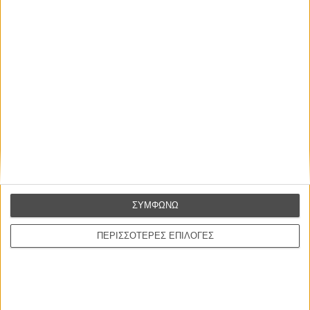
συναίσθημα.»
Βιμ Βέντερς
Συνέντευξη
ΝΕΕΣ ΤΑΙΝΙΕΣ
O Ταξιτζής
Taxi Driver
του Μάρτιν Σκορσέζε
Spider-Man: Καινούργια Μέρα
Spider-Man: Brand New Day
ΣΥΜΦΩΝΩ
του Ντέστιν Ντάνιελ Κρέτον
ΠΕΡΙΣΣΟΤΕΡΕΣ ΕΠΙΛΟΓΕΣ
Ψηλά Τακούνια
Tacones lejanos
του Πέδρο Αλμοδόβαρ