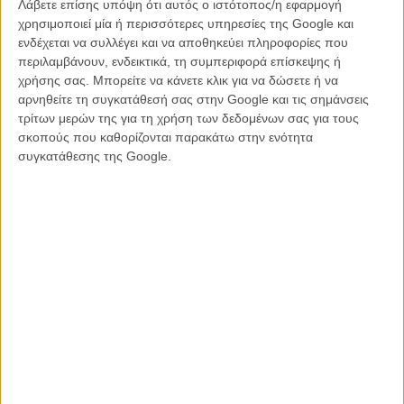
Λάβετε επίσης υπόψη ότι αυτός ο ιστότοπος/η εφαρμογή
ανάμεσα σε άλλα με το Φεστιβάλ του Τορόντο και το Φεστιβάλ του
χρησιμοποιεί μία ή περισσότερες υπηρεσίες της Google και
Sundance.
ενδέχεται να συλλέγει και να αποθηκεύει πληροφορίες που
περιλαμβάνουν, ενδεικτικά, τη συμπεριφορά επίσκεψης ή
Δεν είναι όμως η πρώτη φορά που ο Θανάσης Νεοφώτιστος
χρήσης σας. Μπορείτε να κάνετε κλικ για να δώσετε ή να
ταξιδεύει στον κόσμο με μια ταινία του.
αρνηθείτε τη συγκατάθεσή σας στην Google και τις σημάνσεις
τρίτων μερών της για τη χρήση των δεδομένων σας για τους
Από τους πιο αεικίνητους νέους δημιουργούς, με επιπλέον ευθύνη
σκοπούς που καθορίζονται παρακάτω στην ενότητα
το Τμήμα Σπουδαστικών Ταινιών στο Φεστιβάλ της Δράμας και με
συγκατάθεσης της Google.
την πρώτη του μεγάλου μήκους ταινία στα σκαριά, ο Θανάσης
Νεοφώτιστος βρίσκεται μαζί μας για να μας δείξει πως πρέπει να
δένουμε σωστά τη ζώνη μας πριν από την απογείωση στον κόσμο
του ελληνικού σινεμά.
Creative Greece #1
| Δημοσιογραφική επιμέλεια: Flix.gr |
Εκφώνηση: Λήδα Γαλανού | Ηχογράφηση - Μίξη: Mixer Productions
| © Creative Europe MEDIA Desk Greece 2023