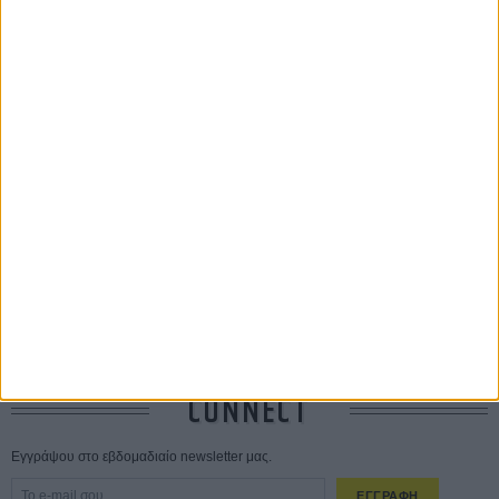
ΤΑ ΠΙΟ
ΔΙΑΒΑΣΜΕΝΑ
Οδύσσεια
01 ΙΟΥΛ
Save the Date! Δείτε πρώτοι το «Σεξ και Αίμα στο Καμπ Μίασμα»!
ΧΘΕΣ
Ο Τζάρεντ Λέτο αρνείται τις καταγγελίες: «Δεν έχω διαπράξει ποτέ
σεξουαλική επίθεση»
30 ΙΟΥΛ
10 καυτές ταινίες (+ 5 δροσερές επανεκδόσεις) για τον Αύγουστο
01
ΑΥΓ
Spider-Man: Καινούργια Μέρα
30 ΜΑΡ
CONNECT
Εγγράψου στο εβδομαδιαίο newsletter μας.
ΕΓΓΡΑΦΗ