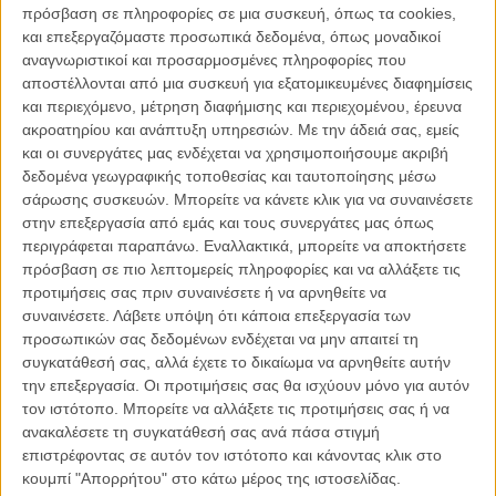
πρόσβαση σε πληροφορίες σε μια συσκευή, όπως τα cookies,
τον Θανάση Νεόφωτιστο και την Airhostess-737» και το ακούτε στο
και επεξεργαζόμαστε προσωπικά δεδομένα, όπως μοναδικοί
Spotify
και στο
YouTube.
αναγνωριστικοί και προσαρμοσμένες πληροφορίες που
αποστέλλονται από μια συσκευή για εξατομικευμένες διαφημίσεις
και περιεχόμενο, μέτρηση διαφήμισης και περιεχομένου, έρευνα
ακροατηρίου και ανάπτυξη υπηρεσιών.
Με την άδειά σας, εμείς
και οι συνεργάτες μας ενδέχεται να χρησιμοποιήσουμε ακριβή
δεδομένα γεωγραφικής τοποθεσίας και ταυτοποίησης μέσω
σάρωσης συσκευών. Μπορείτε να κάνετε κλικ για να συναινέσετε
στην επεξεργασία από εμάς και τους συνεργάτες μας όπως
περιγράφεται παραπάνω. Εναλλακτικά, μπορείτε να αποκτήσετε
πρόσβαση σε πιο λεπτομερείς πληροφορίες και να αλλάξετε τις
προτιμήσεις σας πριν συναινέσετε ή να αρνηθείτε να
συναινέσετε.
Λάβετε υπόψη ότι κάποια επεξεργασία των
προσωπικών σας δεδομένων ενδέχεται να μην απαιτεί τη
συγκατάθεσή σας, αλλά έχετε το δικαίωμα να αρνηθείτε αυτήν
την επεξεργασία. Οι προτιμήσεις σας θα ισχύουν μόνο για αυτόν
τον ιστότοπο. Μπορείτε να αλλάξετε τις προτιμήσεις σας ή να
Η τελευταία του μικρού μήκους ταινία «Airhostess-737» επέστρεψε
ανακαλέσετε τη συγκατάθεσή σας ανά πάσα στιγμή
μόλις με βραβείο από το Διεθνές Φεστιβάλ Κινηματογράφου Ταινιών
επιστρέφοντας σε αυτόν τον ιστότοπο και κάνοντας κλικ στο
Μικρού Μήκους του Clermont-Ferrand, μετά από ένα μακρύ ταξίδι
κουμπί "Απορρήτου" στο κάτω μέρος της ιστοσελίδας.
που ξεκίνησε από το Φεστιβάλ του Locarno και συνεχίστηκε,